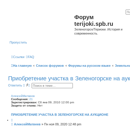
Форум
terijoki.spb.ru
Зеленогорск/Териоки. История и
современность.
Пропустить
Ссылки
FAQ
На главную
Список форумов
Форумы на русском языке
Земельн
Приобретение участка в Зеленогорске на ау
П
Р
Ответить
о
а
и
с
с
ш
АлексейМатвеев
к
и
Сообщения:
21
р
Зарегистрирован:
Сб янв 09, 2010 12:00 pm
е
Защита от спама:
Нет
н
н
ПРИОБРЕТЕНИЕ УЧАСТКА В ЗЕЛЕНОГОРСКЕ НА АУКЦИОНЕ
ы
й
Ц
и
п
С
АлексейМатвеев
»
Пн ноя 09, 2020 12:48 pm
т
о
о
а
и