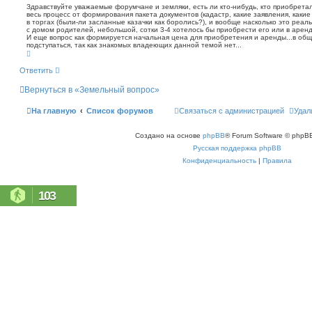
о
т
Здравствуйте уважаемые форумчане и земляки, есть ли кто-нибудь, кто приобретал
с
а
весь процесс от формирования пакета документов (кадастр, какие заявления, какие
б
к
в торгах (были-ли засланные казачки как боролись?), и вообще насколько это реал
щ
с домом родителей, небольшой, сотки 3-4 хотелось бы приобрести его или в аренд
е
И еще вопрос как формируется начальная цена для приобретения и аренды...в обще
н
подступаться, так как знакомых владеющих данной темой нет...
В
и
е
е
р
Ответить
н
у
Вернуться в «Земельный вопрос»
т
ь
с
На главную
Список форумов
Связаться с администрацией
Удал
я
к
н
Создано на основе
phpBB
® Forum Software © phpBB
а
ч
Русская поддержка phpBB
а
л
Конфиденциальность
|
Правила
у
103