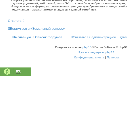
в торгах (были-ли засланные казачки как боролись?), и вообще насколько это реал
щ
с домом родителей, небольшой, сотки 3-4 хотелось бы приобрести его или в аренд
е
И еще вопрос как формируется начальная цена для приобретения и аренды...в обще
н
подступаться, так как знакомых владеющих данной темой нет...
и
е
Ответить
Вернуться в «Земельный вопрос»
На главную
Список форумов
Связаться с администрацией
Удал
Создано на основе
phpBB
® Forum Software © phpBB
Русская поддержка phpBB
Конфиденциальность
|
Правила
83