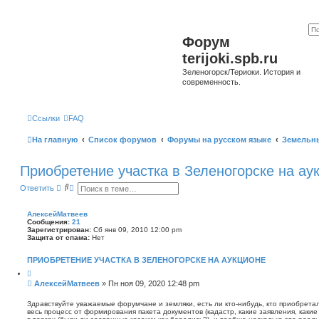
Форум
terijoki.spb.ru
Зеленогорск/Териоки. История и
современность.
Ссылки
FAQ
На главную
Список форумов
Форумы на русском языке
Земельн
Приобретение участка в Зеленогорске на ау
П
Р
Ответить
о
а
и
с
с
ш
АлексейМатвеев
к
и
Сообщения:
21
р
Зарегистрирован:
Сб янв 09, 2010 12:00 pm
е
Защита от спама:
Нет
н
н
ПРИОБРЕТЕНИЕ УЧАСТКА В ЗЕЛЕНОГОРСКЕ НА АУКЦИОНЕ
ы
й
Ц
и
п
С
АлексейМатвеев
»
Пн ноя 09, 2020 12:48 pm
т
о
о
а
и
о
т
Здравствуйте уважаемые форумчане и земляки, есть ли кто-нибудь, кто приобретал
с
а
весь процесс от формирования пакета документов (кадастр, какие заявления, какие
б
к