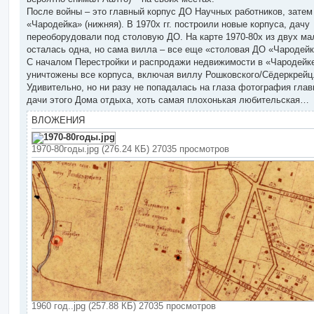
После войны – это главный корпус ДО Научных работников, зате
«Чародейка» (нижняя). В 1970х гг. построили новые корпуса, дачу
переоборудовали под столовую ДО. На карте 1970-80х из двух ма
осталась одна, но сама вилла – все еще «столовая ДО «Чародейк
С началом Перестройки и распродажи недвижимости в «Чародейк
уничтожены все корпуса, включая виллу Рошковского/Сёдеркрейц
Удивительно, но ни разу не попадалась на глаза фотография глав
дачи этого Дома отдыха, хоть самая плохонькая любительская…
ВЛОЖЕНИЯ
1970-80годы.jpg (276.24 КБ) 27035 просмотров
1960 год..jpg (257.88 КБ) 27035 просмотров