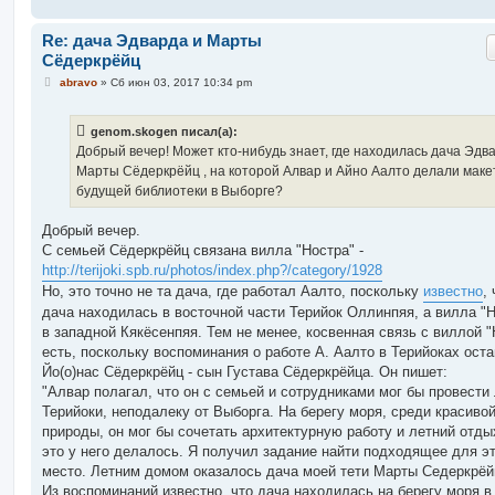
и
е
Re: дача Эдварда и Марты
Сёдеркрёйц
С
abravo
»
Сб июн 03, 2017 10:34 pm
о
о
б
genom.skogen писал(а):
щ
е
Добрый вечер! Может кто-нибудь знает, где находилась дача Эдв
н
Марты Сёдеркрёйц , на которой Алвар и Айно Аалто делали маке
и
е
будущей библиотеки в Выборге?
Добрый вечер.
С семьей Сёдеркрёйц связана вилла "Ностра" -
http://terijoki.spb.ru/photos/index.php?/category/1928
Но, это точно не та дача, где работал Аалто, поскольку
известно
,
дача находилась в восточной части Терийок Оллинпяя, а вилла "
в западной Кякёсенпяя. Тем не менее, косвенная связь с виллой "
есть, поскольку воспоминания о работе А. Аалто в Терийоках ост
Йо(о)нас Сёдеркрёйц - сын Густава Сёдеркрёйца. Он пишет:
"Алвар полагал, что он с семьей и сотрудниками мог бы провести 
Терийоки, неподалеку от Выборга. На берегу моря, среди красиво
природы, он мог бы сочетать архитектурную работу и летний отдых
это у него делалось. Я получил задание найти подходящее для э
место. Летним домом оказалось дача моей тети Марты Седеркрёй
Из воспоминаний известно, что дача находилась на берегу моря в