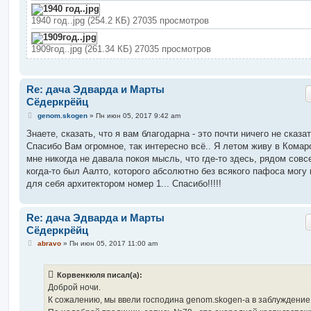
1940 год..jpg (254.2 КБ) 27035 просмотров
1909год..jpg (261.34 КБ) 27035 просмотров
Re: дача Эдварда и Марты
Сёдеркрёйц
С
genom.skogen
»
Пн июн 05, 2017 9:42 am
о
о
Знаете, сказать, что я вам благодарна - это почти ничего не сказат
б
Спасибо Вам огромное, так интересно всё.. Я летом живу в Комар
щ
е
мне никогда не давала покоя мысль, что где-то здесь, рядом совс
н
когда-то был Аалто, которого абсолютно без всякого пафоса могу 
и
е
для себя архитектором номер 1... Спасибо!!!!!
Re: дача Эдварда и Марты
Сёдеркрёйц
С
abravo
»
Пн июн 05, 2017 11:00 am
о
о
б
Корвенкюля писал(а):
щ
е
Доброй ночи.
н
К сожалению, мы ввели господина genom.skogen-а в заблуждение
и
е