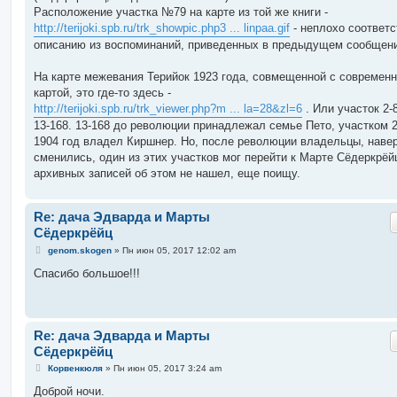
Расположение участка №79 на карте из той же книги -
http://terijoki.spb.ru/trk_showpic.php3 ... linpaa.gif
- неплохо соответс
описанию из воспоминаний, приведенных в предыдущем сообщен
На карте межевания Терийок 1923 года, совмещенной с современ
картой, это где-то здесь -
http://terijoki.spb.ru/trk_viewer.php?m ... la=28&zl=6
. Или участок 2-
13-168. 13-168 до революции принадлежал семье Пето, участком 2
1904 год владел Киршнер. Но, после революции владельцы, навер
сменились, один из этих участков мог перейти к Марте Сёдеркрёй
архивных записей об этом не нашел, еще поищу.
Re: дача Эдварда и Марты
Сёдеркрёйц
С
genom.skogen
»
Пн июн 05, 2017 12:02 am
о
о
Спасибо большое!!!
б
щ
е
н
и
Re: дача Эдварда и Марты
е
Сёдеркрёйц
С
Корвенкюля
»
Пн июн 05, 2017 3:24 am
о
о
Доброй ночи.