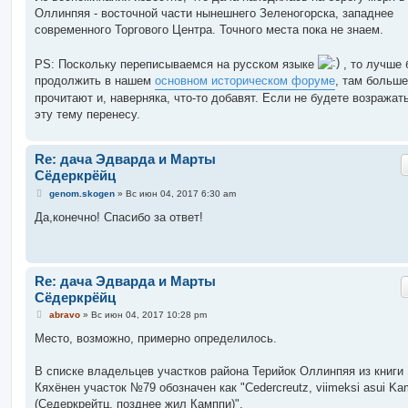
Оллинпяя - восточной части нынешнего Зеленогорска, западнее
современного Торгового Центра. Точного места пока не знаем.
PS: Поскольку переписываемся на русском языке
, то лучше 
продолжить в нашем
основном историческом форуме
, там больше
прочитают и, наверняка, что-то добавят. Если не будете возражать
эту тему перенесу.
Re: дача Эдварда и Марты
Сёдеркрёйц
С
genom.skogen
»
Вс июн 04, 2017 6:30 am
о
о
Да,конечно! Спасибо за ответ!
б
щ
е
н
и
Re: дача Эдварда и Марты
е
Сёдеркрёйц
С
abravo
»
Вс июн 04, 2017 10:28 pm
о
о
Место, возможно, примерно определилось.
б
щ
е
В списке владельцев участков района Терийок Оллинпяя из книги 
н
Кяхёнен участок №79 обозначен как "Cedercreutz, viimeksi asui Ka
и
е
(Седеркрейтц, позднее жил Камппи)".