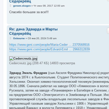
Сёдеркрёйц
С
genom.skogen
»
Чт июн 08, 2017 12:00 am
о
о
Спасибо большое за все!!!
б
щ
е
н
и
Re: дача Эдварда и Марты
е
Сёдеркрёйц
С
Osbourne
»
Сб янв 20, 2024 5:49 am
о
о
https://www.geni.com/people/Maria-Ceder ... 2370568916
б
https://www.geni.com/people/Edvard-Emil ... 2966312839
щ
е
н
и
е
Cedercreutz.jpg (208.47 КБ) 14803 просмотра
Эдвард Эмиль Фредрик
(сын Акселя Фредрика Николауса) родил
августа 1874 г. в Кьюлохольме. Студент Политехнического инстит
Хельсинки. Окончил химико-технологический техникум (инженерн
30.05.1896. Сначала работал на заводе ООО «Хямекоски» в волос
Рускеала, затем на заводе «Планиаверке» в Батиборе в Силезии, 
на предприятии ООО «Электриситэт» в Зомбковице в Польше. Инс
противопожарной службы владельцев лесопильных заводов в Фи
Управляющий газовым заводом Хельсинки с 1906 г. Управляющий
мельницей Варкаус в волости Леппявирта с 1918 г. Управляющий