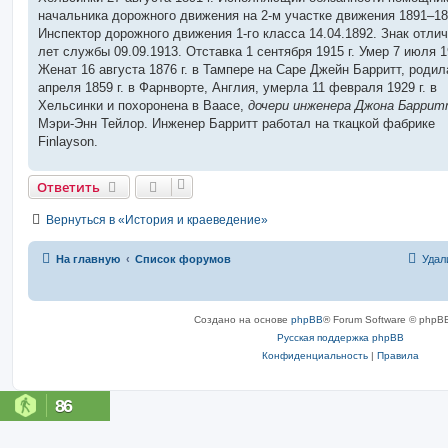
начальника дорожного движения на 2-м участке движения 1891–189
Инспектор дорожного движения 1-го класса 14.04.1892. Знак отлич
лет службы 09.09.1913. Отставка 1 сентября 1915 г. Умер 7 июля 19
Женат 16 августа 1876 г. в Тампере на Саре Джейн Барритт, родил
апреля 1859 г. в Фарнворте, Англия, умерла 11 февраля 1929 г. в
Хельсинки и похоронена в Ваасе,
дочери инженера Джона Барри
Мэри-Энн Тейлор. Инженер Барритт работал на ткацкой фабрике
Finlayson.
Ответить
Вернуться в «История и краеведение»
На главную
Список форумов
Удал
Создано на основе
phpBB
® Forum Software © phpBB
Русская поддержка phpBB
Конфиденциальность
|
Правила
86