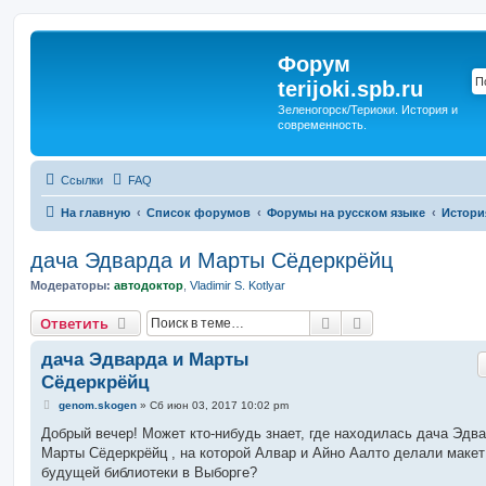
Форум
terijoki.spb.ru
Зеленогорск/Териоки. История и
современность.
Ссылки
FAQ
На главную
Список форумов
Форумы на русском языке
Истори
дача Эдварда и Марты Сёдеркрёйц
Модераторы:
автодоктор
,
Vladimir S. Kotlyar
Поиск
Расширенный п
Ответить
дача Эдварда и Марты
Сёдеркрёйц
С
genom.skogen
»
Сб июн 03, 2017 10:02 pm
о
о
Добрый вечер! Может кто-нибудь знает, где находилась дача Эдва
б
Марты Сёдеркрёйц , на которой Алвар и Айно Аалто делали макет
щ
е
будущей библиотеки в Выборге?
н