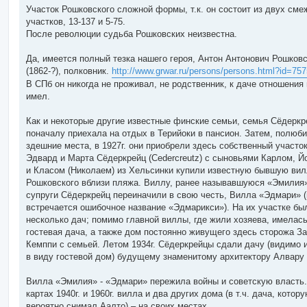
Участок Рошковского сложной формы, т.к. он состоит из двух см
участков, 13-137 и 5-75.
После революции судьба Рошковских неизвестна.
Да, имеется полный тезка нашего героя, Антон Антонович Рошков
(1862-?), полковник.
http://www.grwar.ru/persons/persons.html?id=757
В СПб он никогда не проживал, не родственник, к даче отношения 
имел.
Как и некоторые другие известные финские семьи, семья Сёдеркр
поначалу приехала на отдых в Терийоки в пансион. Затем, полюб
здешние места, в 1927г. они приобрели здесь собственный участок
Эдвард и Марта Сёдеркрейц (Cedercreutz) с сыновьями Карлом, Й
и Класом (Николаем) из Хельсинки купили известную бывшую ви
Рошковского вблизи пляжа. Виллу, ранее называвшуюся «Эмилия
супруги Сёдеркрейц переиначили в свою честь, Вилла «Эдмари» (
встречается ошибочное название «Эдмарикси»). На их участке бы
несколько дач; помимо главной виллы, где жили хозяева, имелас
гостевая дача, а также дом постоянно живущего здесь сторожа З
Кемппи с семьей. Летом 1934г. Сёдеркрейцы сдали дачу (видимо 
в виду гостевой дом) будущему знаменитому архитектору Алвару
Вилла «Эмилия» - «Эдмари» пережила войны и советскую власть.
картах 1940г. и 1960г. вилла и два других дома (в т.ч. дача, котор
вероятно снимал Аалто) – на своих местах.