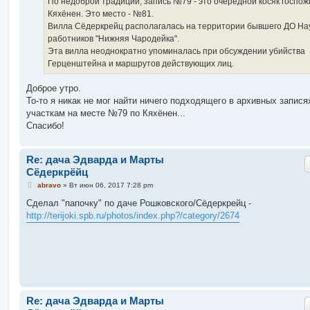
По недоброй традиции, запись №79 - это очередной косяк госпож
Кяхёнен. Это место - №81.
Вилла Сёдеркрейц располагалась на территории бывшего ДО На
работников "Нижняя Чародейка".
Эта вилла неоднократно упоминалась при обсуждении убийства
Герценштейна и маршрутов действующих лиц.
Доброе утро.
То-то я никак не мог найти ничего подходящего в архивных запися
участкам на месте №79 по Кяхёнен...
Спасибо!
Re: дача Эдварда и Марты
Сёдеркрёйц
С
abravo
»
Вт июн 06, 2017 7:28 pm
о
о
Сделал "папочку" по даче Рошковского/Сёдеркрейц -
б
http://terijoki.spb.ru/photos/index.php?/category/2674
щ
е
н
и
е
Re: дача Эдварда и Марты