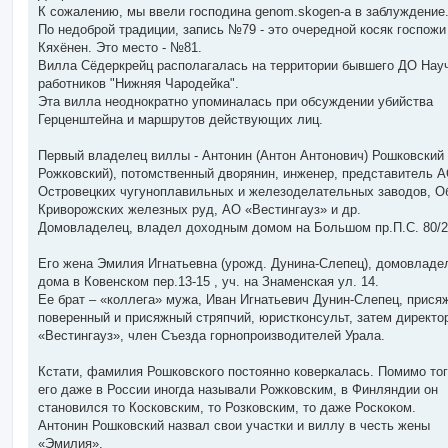
б
К сожалению, мы ввели господина genom.skogen-а в заблуждение
щ
е
По недоброй традиции, запись №79 - это очередной косяк госпожи
н
Кяхёнен. Это место - №81.
и
е
Вилла Сёдеркрейц располагалась на территории бывшего ДО Нау
работников "Нижняя Чародейка".
Эта вилла неоднократно упоминалась при обсуждении убийства
Герценштейна и маршрутов действующих лиц.
Первый владелец виллы - Антонин (Антон Антонович) Рошковский 
Рожковский), потомственный дворянин, инженер, представитель 
Островецких чугуноплавильных и железоделательных заводов, О
Криворожских железных руд, АО «Вестингауз» и др.
Домовладелец, владел доходным домом на Большом пр.П.С. 80/2
Его жена Эмилия Игнатьевна (урожд. Дунина-Слепец), домовладе
дома в Ковенском пер.13-15 , уч. на Знаменская ул. 14.
Ее брат – «коллега» мужа, Иван Игнатьевич Дунин-Слепец, прися
поверенный и присяжный стряпчий, юристконсульт, затем директо
«Вестингауз», член Съезда горнопроизводителей Урала.
Кстати, фамилия Рошковского постоянно коверкалась. Помимо тог
его даже в России иногда называли Рожковским, в Финляндии он
становился то Косковским, то Розковским, то даже Роскоком.
Антонин Рошковский назвал свои участки и виллу в честь жены
«Эмилия».