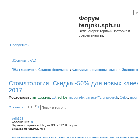
Форум
terijoki.spb.ru
Зеленогорск/Териоки. История и
современность.
Пропустить
Ссылки
FAQ
На главную
Список форумов
Форумы на русском языке
Зеленого
Стоматология. Скидка -50% для новых клие
2017
Модераторы:
автодоктор
,
LB
,
schlos
,
incogni-to
,
panaceYA
,
pravdorub
,
Celtic
,
mborg
П
Р
Ответить
о
а
и
с
с
ш
zelik123
к
и
Сообщения:
8
р
Зарегистрирован:
Пн дек 03, 2012 9:32 pm
е
Защита от спама:
Нет
н
н