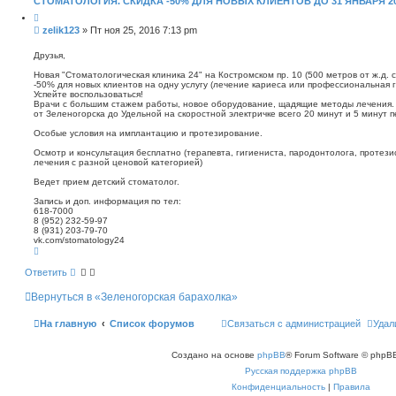
СТОМАТОЛОГИЯ. СКИДКА -50% ДЛЯ НОВЫХ КЛИЕНТОВ ДО 31 ЯНВАРЯ 2
ы
й
п
С
zelik123
»
Пт ноя 25, 2016 7:13 pm
о
о
и
о
Друзья,
с
б
к
Новая "Cтоматологическая клиника 24" на Костромском пр. 10 (500 метров от ж.д. 
щ
-50% для новых клиентов на одну услугу (лечение кариеса или профессиональная г
е
Успейте воспользоваться!
н
Врачи с большим стажем работы, новое оборудование, щадящие методы лечения.
от Зеленогорска до Удельной на скоростной электричке всего 20 минут и 5 минут п
и
е
Особые условия на имплантацию и протезирование.
Осмотр и консультация бесплатно (терапевта, гигиениста, пародонтолога, протези
лечения с разной ценовой категорией)
Ведет прием детский стоматолог.
Запись и доп. информация по тел:
618-7000
8 (952) 232-59-97
8 (931) 203-79-70
vk.com/stomatology24
В
е
р
Ответить
н
у
Вернуться в «Зеленогорская барахолка»
т
ь
с
На главную
Список форумов
Связаться с администрацией
Удал
я
к
н
Создано на основе
phpBB
® Forum Software © phpBB
а
ч
Русская поддержка phpBB
а
л
Конфиденциальность
|
Правила
у