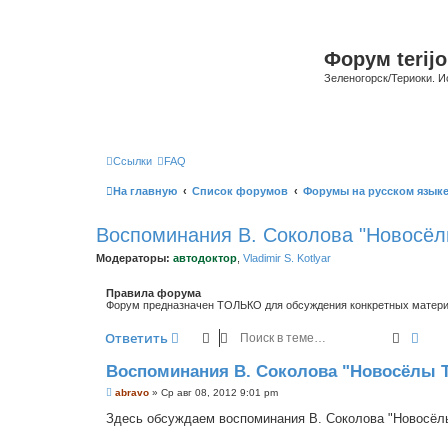
Форум terijo
Зеленогорск/Териоки. И
Ссылки
FAQ
На главную
Список форумов
Форумы на русском язык
Воспоминания В. Соколова "Новосёл
Модераторы:
автодоктор
,
Vladimir S. Kotlyar
Правила форума
Форум предназначен ТОЛЬКО для обсуждения конкретных материал
Поиск
Рас
Ответить
Воспоминания В. Соколова "Новосёлы 
С
abravo
»
Ср авг 08, 2012 9:01 pm
о
о
Здесь обсуждаем воспоминания В. Соколова "Новосёлы
б
щ