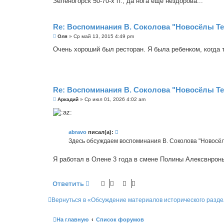
Зеленогорск 50-70-х гг., да нога еще нездорова...
н
и
е
Re: Воспоминания В. Соколова "Новосёлы Т
С
Оля
»
Ср май 13, 2015 4:49 pm
о
о
Очень хороший был ресторан. Я была ребенком, когда 
б
щ
е
н
и
е
Re: Воспоминания В. Соколова "Новосёлы Т
С
Аркадий
»
Ср июл 01, 2026 4:02 am
о
о
б
щ
е
abravo
писал(а):
н
Здесь обсуждаем воспоминания В. Соколова "Новосёл
и
е
Я работал в Олене 3 года в смене Полины Алексвнрон
Ответить
Вернуться в «Обсуждение материалов исторического разде
На главную
Список форумов