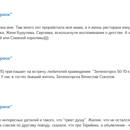
ериок"
ка мне. Там много лет проработала моя мама, и я жизнь ресторана изн
ка, Жени Бурулева, Сергеева, всколыхнули воспоминания о детстве. А
 или Снежной королевы))))
ериок"
 25) приглашает на встречу любителей краеведения: "Зеленогорск 50-70-х
" У нас в гостях бывший житель Зеленогорска Вячеслав Соколов.
ериок"
 интересных деталей и такого, что "греет душу". Жалею, что не остался
 совсем по другому поводу, сказали, что про Терийоки, а объявление - 