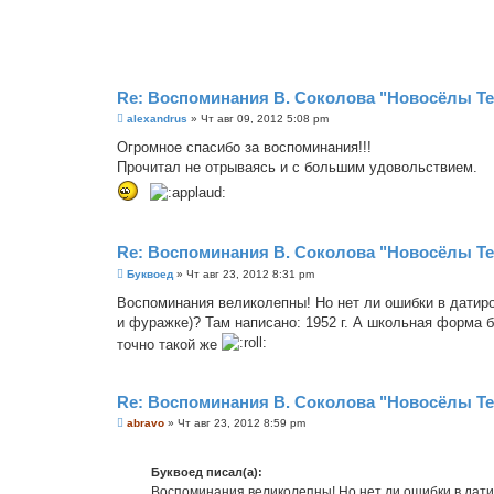
е
н
и
е
Re: Воспоминания В. Соколова "Новосёлы Т
С
alexandrus
»
Чт авг 09, 2012 5:08 pm
о
о
Огромное спасибо за воспоминания!!!
б
Прочитал не отрываясь и с большим удовольствием.
щ
е
н
и
е
Re: Воспоминания В. Соколова "Новосёлы Т
С
Буквоед
»
Чт авг 23, 2012 8:31 pm
о
о
Воспоминания великолепны! Но нет ли ошибки в датир
б
и фуражке)? Там написано: 1952 г. А школьная форма б
щ
е
точно такой же
н
и
е
Re: Воспоминания В. Соколова "Новосёлы Т
С
abravo
»
Чт авг 23, 2012 8:59 pm
о
о
б
Буквоед писал(а):
щ
е
Воспоминания великолепны! Но нет ли ошибки в дат