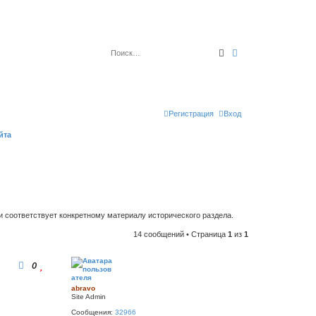
Поиск
Расширенный по
Регистрация
Вход
йта
 соответствует конкретному материалу исторического раздела.
14 сообщений • Страница
1
из
1
0
abravo
Site Admin
Сообщения:
32966