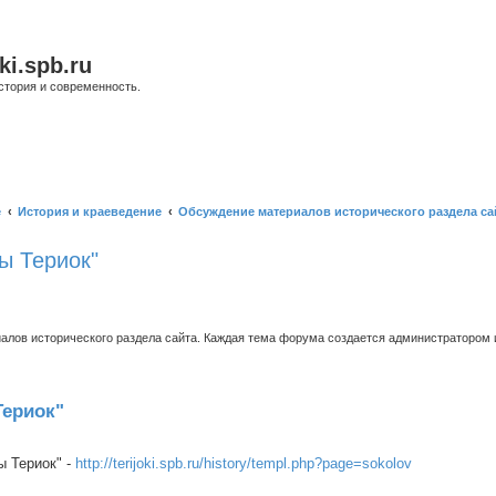
ki.spb.ru
стория и современность.
е
История и краеведение
Обсуждение материалов исторического раздела са
ы Териок"
ов исторического раздела сайта. Каждая тема форума создается администратором и
ширенный поиск
Териок"
 Териок" -
http://terijoki.spb.ru/history/templ.php?page=sokolov