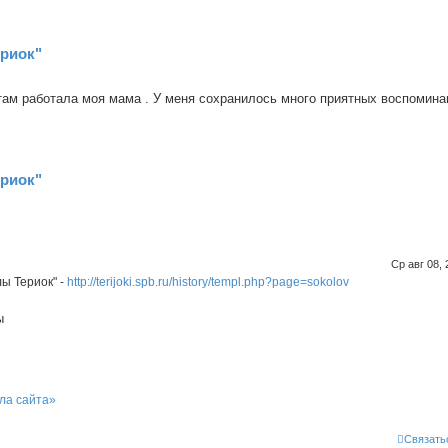
ериок"
там работала моя мама . У меня сохранилось много приятных воспомина
ериок"
Ср авг 08,
ы Териок" -
http://terijoki.spb.ru/history/templ.php?page=sokolov
ы
ла сайта»
Связать