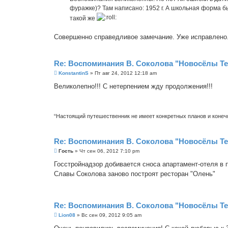
н
фуражке)? Там написано: 1952 г. А школьная форма был
и
е
такой же
Совершенно справедливое замечание. Уже исправлено.
Re: Воспоминания В. Соколова "Новосёлы Т
С
KonstantinS
»
Пт авг 24, 2012 12:18 am
о
о
Великолепно!!! С нетерпением жду продолжения!!!
б
щ
е
н
и
“Настоящий путешественник не имеет конкретных планов и конечн
е
Re: Воспоминания В. Соколова "Новосёлы Т
С
Гость
»
Чт сен 06, 2012 7:10 pm
о
о
Госстройнадзор добивается сноса апартамент-отеля в 
б
Славы Соколова заново построят ресторан "Олень"
щ
е
н
и
е
Re: Воспоминания В. Соколова "Новосёлы Т
С
Lion08
»
Вс сен 09, 2012 9:05 am
о
о