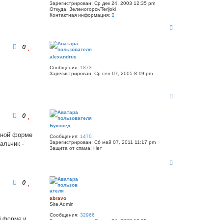
Зарегистрирован:
Ср дек 24, 2003 12:35 pm
Откуда:
Зеленогорск/Terijoki
К
Контактная информация:
о
В
н
т
е
а
р
к
0
н
т
у
н
alexandrus
т
а
ь
Сообщения:
1873
я
Зарегистрирован:
Ср сен 07, 2005 8:19 pm
и
с
н
я
ф
к
о
н
В
р
а
е
м
ч
р
а
0
ц
а
н
и
л
у
Буквоед
я
у
т
п
ьной форме
ь
Сообщения:
1470
о
Зарегистрирован:
Сб май 07, 2011 11:17 pm
с
альчик -
л
Защита от спама:
Нет
я
ь
з
к
В
о
н
в
е
а
а
р
ч
т
0
н
а
е
у
л
л
т
я
у
abravo
ь
a
Site Admin
b
с
Сообщения:
32966
r
я
й форме и