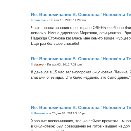
н
и
е
Re: Воспоминания В. Соколова "Новосёлы Т
С
manique
»
Сб сен 15, 2012 11:28 am
о
о
Часть повествования о ресторане ОЛЕНЬ особенно близ
б
неплохо. Имена директора Морозова, официантов - Эри
щ
е
Надежда Стоянова казалась мне кем-то вроде Фурцевой
н
Еще раз большое спасибо!
и
е
Re: Воспоминания В. Соколова "Новосёлы Т
С
abravo
»
Пн дек 03, 2012 7:38 pm
о
о
8 декабря в 15 час зеленогорская библиотека (Ленина,
б
глазами очевидца. Это было недавно, это было давно.
щ
е
н
и
е
Re: Воспоминания В. Соколова "Новосёлы Т
С
Молчанов
»
Сб дек 08, 2012 3:46 pm
о
о
Хорошие воспоминания, только сейчас прочитал - много
б
в библиотеке: был совершенно не готов - вышел из дома
щ
е