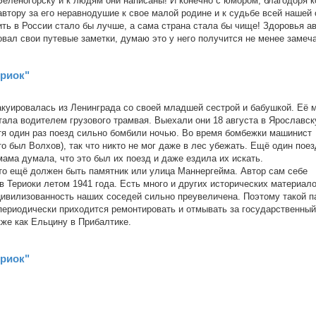
еленогорску и к людям они написаны! И конечно с юмором, благодоря 
автору за его неравнодушие к свое малой родине и к судьбе всей нашей
ь в России стало бы лучше, а сама страна стала бы чище! Здоровья ав
овал свои путевые заметки, думаю это у него получится не менее замеч
ериок"
акуировалась из Ленинграда со своей младшей сестрой и бабушкой. Её 
тала водителем грузового трамвая. Выехали они 18 августа в Ярославс
тя один раз поезд сильно бомбили ночью. Во время бомбежки машинист
о был Волхов), так что никто не мог даже в лес убежать. Ещё один поез
ама думала, что это был их поезд и даже ездила их искать.
е-то ещё должен быть памятник или улица Маннергейма. Автор сам себе
в Териоки летом 1941 года. Есть много и других исторических материало
цивилизованность наших соседей сильно преувеличена. Поэтому такой п
периодически приходится ремонтировать и отмывать за государственный
же как Ельцину в Прибалтике.
ериок"