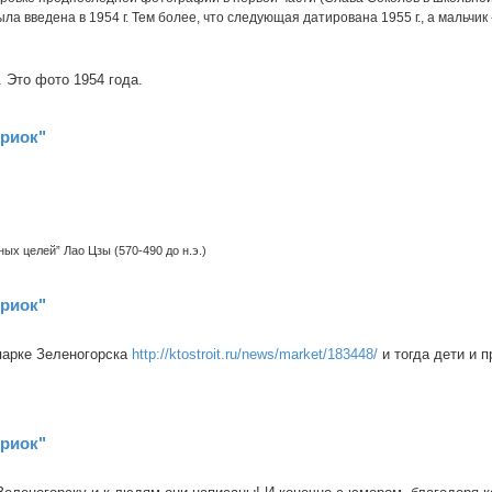
а введена в 1954 г. Тем более, что следующая датирована 1955 г., а мальчик 
 Это фото 1954 года.
ериок"
ых целей” Лао Цзы (570-490 до н.э.)
ериок"
парке Зеленогорска
http://ktostroit.ru/news/market/183448/
и тогда дети и п
ериок"