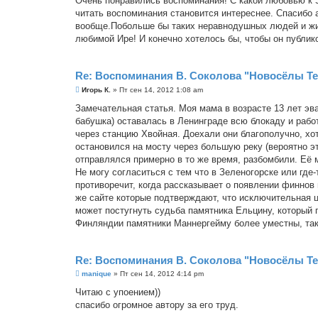
Очень понравились воспоминания! С какой любовью к З
б
читать воспоминания становится интереснее. Спасибо 
щ
е
вообще.Побольше бы таких неравнодушных людей и жит
н
любимой Ире! И конечно хотелось бы, чтобы он публик
и
е
Re: Воспоминания В. Соколова "Новосёлы Т
С
Игорь К.
»
Пт сен 14, 2012 1:08 am
о
о
Замечательная статья. Моя мама в возрасте 13 лет эв
б
бабушка) оставалась в Ленинграде всю блокаду и рабо
щ
е
через станцию Хвойная. Доехали они благополучно, хо
н
остановился на мосту через большую реку (вероятно эт
и
е
отправлялся примерно в то же время, разбомбили. Её м
Не могу согласиться с тем что в Зеленогорске или гд
противоречит, когда рассказывает о появлении финнов 
же сайте которые подтверждают, что исключительная 
может постугнуть судьба памятника Ельцину, который 
Финляндии памятники Маннергейму более уместны, так
Re: Воспоминания В. Соколова "Новосёлы Т
С
manique
»
Пт сен 14, 2012 4:14 pm
о
о
Читаю с упоением))
б
спасибо огромное автору за его труд.
щ
е