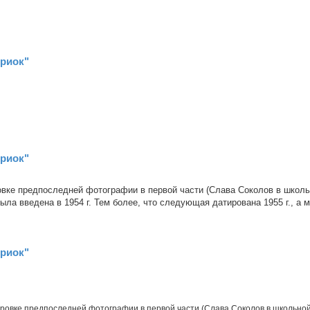
ериок"
ериок"
овке предпоследней фотографии в первой части (Слава Соколов в школ
ыла введена в 1954 г. Тем более, что следующая датирована 1955 г., а м
ериок"
ировке предпоследней фотографии в первой части (Слава Соколов в школьно