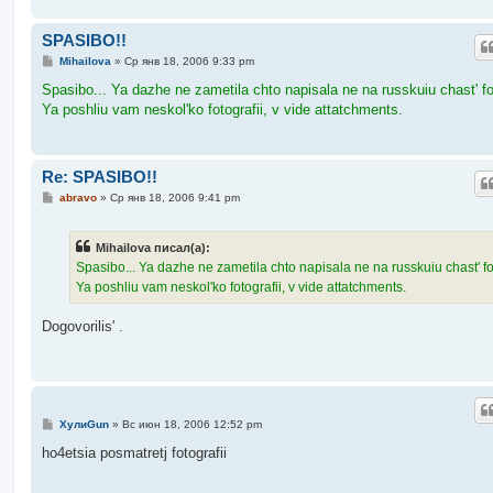
SPASIBO!!
С
Mihailova
»
Ср янв 18, 2006 9:33 pm
о
о
Spasibo... Ya dazhe ne zametila chto napisala ne na russkuiu chast' f
б
Ya poshliu vam neskol'ko fotografii, v vide attatchments.
щ
е
н
и
е
Re: SPASIBO!!
С
abravo
»
Ср янв 18, 2006 9:41 pm
о
о
б
Mihailova писал(а):
щ
е
Spasibo... Ya dazhe ne zametila chto napisala ne na russkuiu chast' f
н
Ya poshliu vam neskol'ko fotografii, v vide attatchments.
и
е
Dogovorilis' .
С
ХулиGun
»
Вс июн 18, 2006 12:52 pm
о
о
ho4etsia posmatretj fotografii
б
щ
е