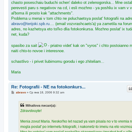
chasto poseschaiu buduchi ochen' daleko ot zelenogorska... Mne ostal
perevesti paru s negativov na cd, i esli mozhno - ya poshliu ix vam v v
al'boma ili prosto kak "attachments".
Problema u menai v tom chto ne poluchaetsya poslat' fotografii na adr
abravo@terijoki.spb.ru
.... (email vozvrashcaets'a) ya zametila na foru
adres, no kazhetsya eto tol'ko dlia fotokonkursa. Mozhno poslat' ix tud
net, kuda?
spasibo za sait
- priatno videt' kak on "vyros" i chto postoianno
naiti chto-to novoe i interesnoe.
schastlivo - i privet liubimomu gorodu i ego zhiteliam...
Maria
Re: Fotografii - NE na fotokonkurs...
С
abravo
»
Ср янв 18, 2006 9:32 am
о
о
б
Mihailova писал(а):
щ
е
Zdravstvuyte!
н
и
е
Menia zovut Maria. Neskol'ko let nazad ya vam pisala no v to vremia 
mogla poslat' po internetu fotografii, i nakonetz-to imeiu na eto vozmo