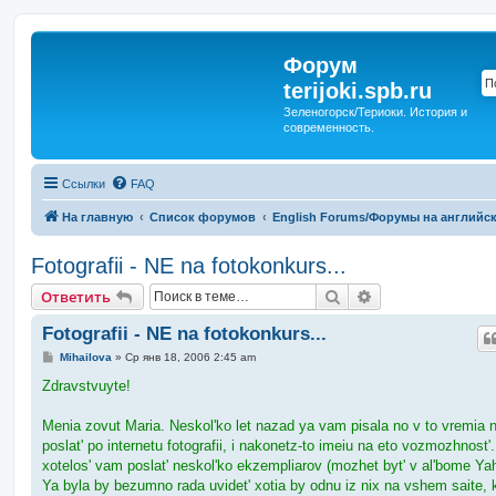
Форум
terijoki.spb.ru
Зеленогорск/Териоки. История и
современность.
Ссылки
FAQ
На главную
Список форумов
English Forums/Форумы на английс
Fotografii - NE na fotokonkurs...
Поиск
Расширенный п
Ответить
Fotografii - NE na fotokonkurs...
С
Mihailova
»
Ср янв 18, 2006 2:45 am
о
о
Zdravstvuyte!
б
щ
е
Menia zovut Maria. Neskol'ko let nazad ya vam pisala no v to vremia 
н
poslat' po internetu fotografii, i nakonetz-to imeiu na eto vozmozhnost
и
е
xotelos' vam poslat' neskol'ko ekzempliarov (mozhet byt' v al'bome Ya
Ya byla by bezumno rada uvidet' xotia by odnu iz nix na vshem saite, k