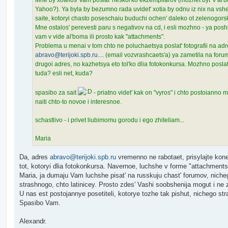
Mne by xotelos' vam poslat' neskol'ko ekzempliarov (mozhet byt' v al
Yahoo?). Ya byla by bezumno rada uvidet' xotia by odnu iz nix na vs
saite, kotoryi chasto poseschaiu buduchi ochen' daleko ot zelenogorsk
Mne ostalos' perevesti paru s negativov na cd, i esli mozhno - ya poshl
vam v vide al'boma ili prosto kak "attachments".
Problema u menai v tom chto ne poluchaetsya poslat' fotografii na ad
abravo@terijoki.spb.ru
.... (email vozvrashcaets'a) ya zametila na foru
drugoi adres, no kazhetsya eto tol'ko dlia fotokonkursa. Mozhno poslat'
tuda? esli net, kuda?
spasibo za sait
- priatno videt' kak on "vyros" i chto postoianno
naiti chto-to novoe i interesnoe.
schastlivo - i privet liubimomu gorodu i ego zhiteliam...
Maria
Da, adres
abravo@terijoki.spb.ru
vremenno ne rabotaet, prisylajte kon
tot, kotoryi dlia fotokonkursa. Navernoe, luchshe v forme "attachments
Maria, ja dumaju Vam luchshe pisat' na russkuju chast' forumov, niche
strashnogo, chto latinicey. Prosto zdes' Vashi soobshenija mogut i ne z
U nas est postojannye posetiteli, kotorye tozhe tak pishut, nichego st
Spasibo Vam.
Alexandr.