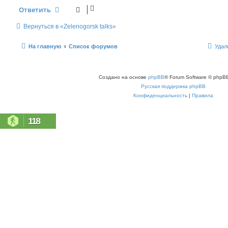
и
Ответить
е
Вернуться в «Zelenogorsk talks»
На главную
Список форумов
Удал
Создано на основе
phpBB
® Forum Software © phpBB
Русская поддержка phpBB
Конфиденциальность
|
Правила
118