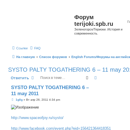
Форум
terijoki.spb.ru
Зеленогорск/Териоки. История и
современность.
Ссылки
FAQ
На главную
Список форумов
English Forums/Форумы на английс
SYSTO PALTY TOGATHERING 6 – 11 may 20
Поиск
Расширенный п
Ответить
SYSTO PALTY TOGATHERING 6 –
11 may 2011
С
1g0g
»
Вт апр 26, 2011 4:34 pm
о
о
б
щ
е
http://www.spaceofjoy.ru/systo/
н
и
е
http://www.facebook.com/event.php?eid=156421364418351