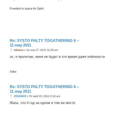
Freedom is space for Spirit
Re: SYSTO PALTY TOGATHERING 6 –
11 may 2011
С
mbravo
»
Ср апр 27, 2011 11:59 am
о
о
эх, я пролетаю, меня не будет в это время даже поблизости
б
щ
е
н
и
/\/\ike
е
Re: SYSTO PALTY TOGATHERING 6 –
11 may 2011
С
2RUNNER
»
Пт май 23, 2014 2:16 pm
о
о
Жаль, что 4 год на одном и том же месте.
б
щ
е
н