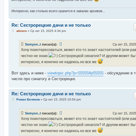
н
и
е
Интересно, как столько всего хранится в завалах архивов...
Re: Сестрорецкие дачи и не только
С
abravo
»
Ср окт 15, 2025 4:34 pm
о
о
б
Semyon..t
писал(а):
Ср окт 15, 202
щ
е
Хочу поинтересоваться, может кто-то знает настоятелей (или ра
н
честно не знаю
) Сестрорецкой синагоги? И другим может бы
и
е
интересно, я конечно не надеюсь но все же
Вот здесь и ниже -
viewtopic.php?p=55555#p55555
- обсуждение в 
числе про синагогу в Сестрорецке.
Re: Сестрорецкие дачи и не только
С
Роман Беляков
»
Ср окт 15, 2025 10:54 pm
о
о
б
Semyon..t
писал(а):
Ср окт 15, 202
щ
е
Хочу поинтересоваться, может кто-то знает настоятелей (или ра
н
честно не знаю
) Сестрорецкой синагоги? И другим может бы
и
е
интересно, я конечно не надеюсь но все же