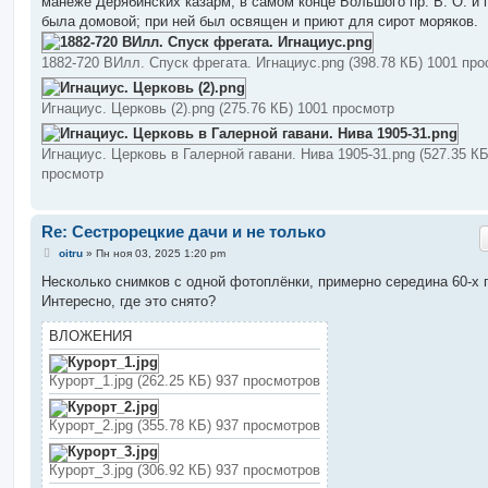
манеже Дерябинских казарм, в самом конце Большого пр. В. О. и п
была домовой; при ней был освящен и приют для сирот моряков.
1882-720 ВИлл. Спуск фрегата. Игнациус.png (398.78 КБ) 1001 пр
Игнациус. Церковь (2).png (275.76 КБ) 1001 просмотр
Игнациус. Церковь в Галерной гавани. Нива 1905-31.png (527.35 КБ
просмотр
Re: Сестрорецкие дачи и не только
С
oitru
»
Пн ноя 03, 2025 1:20 pm
о
о
Несколько снимков с одной фотоплёнки, примерно середина 60-х г
б
Интересно, где это снято?
щ
е
н
ВЛОЖЕНИЯ
и
е
Курорт_1.jpg (262.25 КБ) 937 просмотров
Курорт_2.jpg (355.78 КБ) 937 просмотров
Курорт_3.jpg (306.92 КБ) 937 просмотров