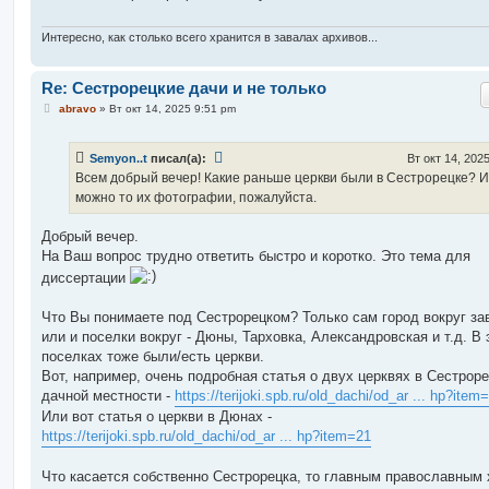
е
н
и
Интересно, как столько всего хранится в завалах архивов...
е
Re: Сестрорецкие дачи и не только
С
abravo
»
Вт окт 14, 2025 9:51 pm
о
о
б
Semyon..t
писал(а):
Вт окт 14, 202
щ
е
Всем добрый вечер! Какие раньше церкви были в Сестрорецке? И
н
можно то их фотографии, пожалуйста.
и
е
Добрый вечер.
На Ваш вопрос трудно ответить быстро и коротко. Это тема для
диссертации
Что Вы понимаете под Сестрорецком? Только сам город вокруг за
или и поселки вокруг - Дюны, Тарховка, Александровская и т.д. В 
поселках тоже были/есть церкви.
Вот, например, очень подробная статья о двух церквях в Сестрор
дачной местности -
https://terijoki.spb.ru/old_dachi/od_ar ... hp?item
Или вот статья о церкви в Дюнах -
https://terijoki.spb.ru/old_dachi/od_ar ... hp?item=21
Что касается собственно Сестрорецка, то главным православным