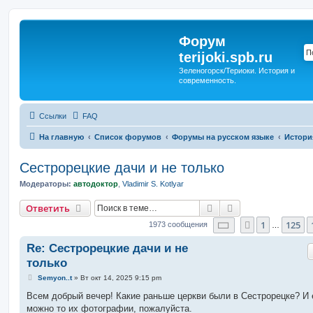
Форум
terijoki.spb.ru
Зеленогорск/Териоки. История и
современность.
Ссылки
FAQ
На главную
Список форумов
Форумы на русском языке
Истори
Сестрорецкие дачи и не только
Модераторы:
автодоктор
,
Vladimir S. Kotlyar
Поиск
Расширенный п
Ответить
Страница
127
из
1
125
Пред.
1973 сообщения
…
Re: Сестрорецкие дачи и не
только
С
Semyon..t
»
Вт окт 14, 2025 9:15 pm
о
о
Всем добрый вечер! Какие раньше церкви были в Сестрорецке? И
б
можно то их фотографии, пожалуйста.
щ