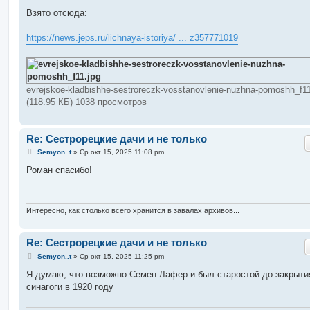
Взято отсюда:
https://news.jeps.ru/lichnaya-istoriya/ ... z357771019
evrejskoe-kladbishhe-sestroreczk-vosstanovlenie-nuzhna-pomoshh_f11
(118.95 КБ) 1038 просмотров
Re: Сестрорецкие дачи и не только
С
Semyon..t
»
Ср окт 15, 2025 11:08 pm
о
о
Роман спасибо!
б
щ
е
н
и
Интересно, как столько всего хранится в завалах архивов...
е
Re: Сестрорецкие дачи и не только
С
Semyon..t
»
Ср окт 15, 2025 11:25 pm
о
о
Я думаю, что возможно Семен Лафер и был старостой до закрыти
б
синагоги в 1920 году
щ
е
н