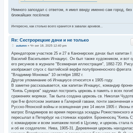
Немного запоздал с ответом, я имел ввиду именно сам город, без
ближайших посёлков
Интересно, как столько всего хранится в завалах архивов...
Re: Сестрорецкие дачи и не только
С
autumn
»
Чт окт 16, 2025 12:40 pm
о
о
Арендатором участков 25 и 27 в Канонирских дачах был капитан I 
б
Василий Васильевич Игнациус. Он был также художником, и вот о
щ
е
его рисунков в журнале "Всемирная иллюстрация", 1882-720. Рис
н
изображает спуск с балтийской верфи полуброненосного фрегата
и
е
"Владимир Мономах" 10 октября 1882 г.
Другое упоминание об Игнациусе относится к 1905 году.
В заметке рассказывается, как капитан Игнациус, командир броне
"Князь Суворов" задумал построить церковь в память о всех поги
сражениях моряках. Так была создана церковь св. Николая Чудот
при 8-м флотском экипаже в Галерной гавани, почти законченная 
Русско-Японской войны и освященная уже 14 июля 1905 г. Иконы 
матрос Владимиров во время перехода эскадры Рожественского и
пересылал в Петербург на стоянках корабля. Броненосец "Князь С
с командиром и всем экипажем погиб в Цусиму, и церковь стала 
и об ее создателях. Нива, 1905-31. Деревянная церковь находилас