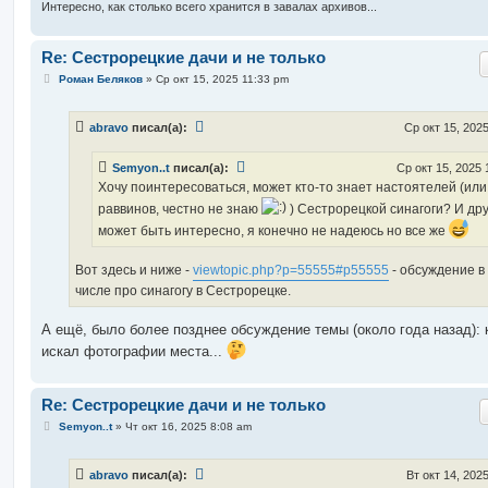
и
Интересно, как столько всего хранится в завалах архивов...
е
Re: Сестрорецкие дачи и не только
С
Роман Беляков
»
Ср окт 15, 2025 11:33 pm
о
о
б
abravo
писал(а):
Ср окт 15, 202
щ
е
н
Semyon..t
писал(а):
Ср окт 15, 2025 
и
е
Хочу поинтересоваться, может кто-то знает настоятелей (или
раввинов, честно не знаю
) Сестрорецкой синагоги? И др
может быть интересно, я конечно не надеюсь но все же
Вот здесь и ниже -
viewtopic.php?p=55555#p55555
- обсуждение в
числе про синагогу в Сестрорецке.
А ещё, было более позднее обсуждение темы (около года назад): 
искал фотографии места...
Re: Сестрорецкие дачи и не только
С
Semyon..t
»
Чт окт 16, 2025 8:08 am
о
о
б
abravo
писал(а):
Вт окт 14, 202
щ