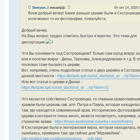
е
н
Semyon..t
писал(а):
Вт окт 14, 2025 
и
е
Всем добрый вечер! Какие раньше церкви были в Сестрорецк
если можно то их фотографии, пожалуйста.
Добрый вечер.
На Ваш вопрос трудно ответить быстро и коротко. Это тема для
диссертации
Что Вы понимаете под Сестрорецком? Только сам город вокруг з
или и поселки вокруг - Дюны, Тарховка, Александровская и т.д. В э
поселках тоже были/есть церкви.
Вот, например, очень подробная статья о двух церквях в Сестрор
дачной местности -
https://terijoki.spb.ru/old_dachi/od_ar ... hp?item
Или вот статья о церкви в Дюнах -
https://terijoki.spb.ru/old_dachi/od_ar ... hp?item=21
Что касается собственно Сестрорецка, то главным православным
храмом была церковь свв. апп. Петра и Павла, которая находилас
там, где находится современный храм. Исторических фотографий
церкви в интернете очень много, можете посмотреть, например, 
страничке храма -
https://hram-sestroretsk.ru/petra-i-pavla/history
В Сестрорецке была и лютеранская кирха, которая находилась, е
ошибаюсь, примерно там, где сейчас дом "Муравейник" -
http://ristikivi.spb.ru/albums/sestrore ... -luth.html