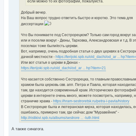
если можно то их фотографии, пожалуйста.
Добрый вечер.
На Ваш вопрос трудно ответить быстро и коротко. Это тема для
диссертации
Что Вы понимаете под Сестрорецком? Только сам город вокруг з
или и поселки вокруг - Дюны, Тарховка, Александровская и т.д. В э
поселках тоже были/есть церкви.
Вот, например, очень подробная статья о двух церквях в Сестрор
дачной местности -
https://terijoki.spb.ru/old_dachi/od_ar ... hp?item
Или вот статья о церкви в Дюнах -
https://terijoki.spb.ru/old_dachi/od_ar ... hp?item=21
Что касается собственно Сестрорецка, то главным православным
храмом была церковь свв. апп. Петра и Павла, которая находилас
там, где находится современный храм. Исторических фотографий
церкви в интернете очень много, можете посмотреть, например, 
страничке храма -
https://hram-sestroretsk.ru/petra-i-pavla/history
В Сестрорецке была и лютеранская кирха, которая находилась, е
ошибаюсь, примерно там, где сейчас дом "Муравейник" -
http://ristikivi.spb.ru/albums/sestrore ... -luth.html
А также синагога.