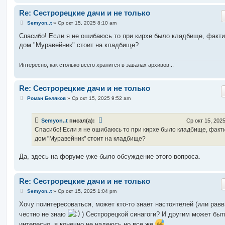
Re: Сестрорецкие дачи и не только
С
Semyon..t
»
Ср окт 15, 2025 8:10 am
о
о
Спасибо! Если я не ошибаюсь то при кирхе было кладбище, факт
б
дом "Муравейник" стоит на кладбище?
щ
е
н
и
Интересно, как столько всего хранится в завалах архивов...
е
Re: Сестрорецкие дачи и не только
С
Роман Беляков
»
Ср окт 15, 2025 9:52 am
о
о
б
Semyon..t
писал(а):
Ср окт 15, 202
щ
е
Спасибо! Если я не ошибаюсь то при кирхе было кладбище, факт
н
дом "Муравейник" стоит на кладбище?
и
е
Да, здесь на форуме уже было обсуждение этого вопроса.
Re: Сестрорецкие дачи и не только
С
Semyon..t
»
Ср окт 15, 2025 1:04 pm
о
о
Хочу поинтересоваться, может кто-то знает настоятелей (или равв
б
честно не знаю
) Сестрорецкой синагоги? И другим может быт
щ
е
интересно, я конечно не надеюсь но все же