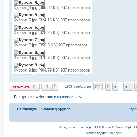
Курорт_4.jpg (389.83 КБ) 937 просмотров
Курорт_5.jpg (324.16 КБ) 937 просмотров
Курорт_6.jpg (328.25 КБ) 937 просмотров
Курорт_7.jpg (350.5 КБ) 937 просмотров
Курорт_8.jpg (378.73 КБ) 937 просмотров
Курорт_9.jpg (404.79 КБ) 937 просмотров
Страница
127
из
Ответить
1
125
Пред.
1973 сообщения
…
Вернуться в «История и краеведение»
На главную
Список форумов
Удал
Создано на основе
phpBB
® Forum Software © phpBB
Русская поддержка phpBB