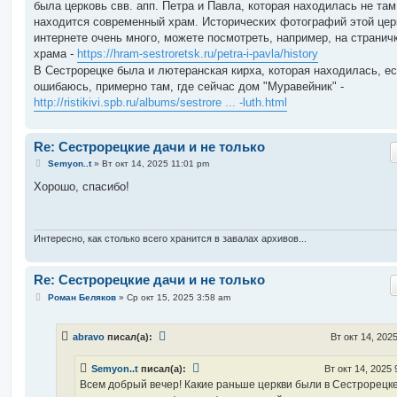
была церковь свв. апп. Петра и Павла, которая находилась не там
находится современный храм. Исторических фотографий этой цер
интернете очень много, можете посмотреть, например, на странич
храма -
https://hram-sestroretsk.ru/petra-i-pavla/history
В Сестрорецке была и лютеранская кирха, которая находилась, ес
ошибаюсь, примерно там, где сейчас дом "Муравейник" -
http://ristikivi.spb.ru/albums/sestrore ... -luth.html
Re: Сестрорецкие дачи и не только
С
Semyon..t
»
Вт окт 14, 2025 11:01 pm
о
о
Хорошо, спасибо!
б
щ
е
н
и
Интересно, как столько всего хранится в завалах архивов...
е
Re: Сестрорецкие дачи и не только
С
Роман Беляков
»
Ср окт 15, 2025 3:58 am
о
о
б
abravo
писал(а):
Вт окт 14, 202
щ
е
н
Semyon..t
писал(а):
Вт окт 14, 2025 
и
е
Всем добрый вечер! Какие раньше церкви были в Сестрорецк