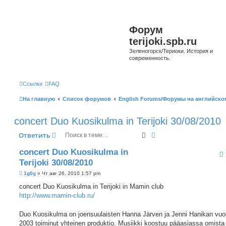
Форум
terijoki.spb.ru
Зеленогорск/Териоки. История и
современность.
Ссылки
FAQ
На главную
Список форумов
English Forums/Форумы на английско
concert Duo Kuosikulma in Terijoki 30/08/2010
Поиск
Расширенный поиск
Ответить
concert Duo Kuosikulma in
Terijoki 30/08/2010
С
1g0g
»
Чт авг 26, 2010 1:57 pm
о
о
concert Duo Kuosikulma in Terijoki in Mamin club
б
http://www.mamin-club.ru/
щ
е
н
Duo Kuosikulma on joensuulaisten Hanna Järven ja Jenni Hanikan vuo
и
е
2003 toiminut yhteinen produktio. Musiikki koostuu pääasiassa omista