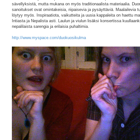
sävellyksistä, mutta mukana on myös traditionaalista materiaalia. Duo
sanoitukset ovat omintakeisia, riipaisevia ja pysäyttäviä. Maalailevia 
löytyy myös. Inspiraatiota, vaikutteita ja uusia kappaleita on haettu ma
Intiasta ja Nepalista asti. Laulun ja viulun lisäksi konsertissa kuullaa
nepalilaista sarengia ja erilaisia puhaltimia.
http://www.myspace.com/duokuosikulma