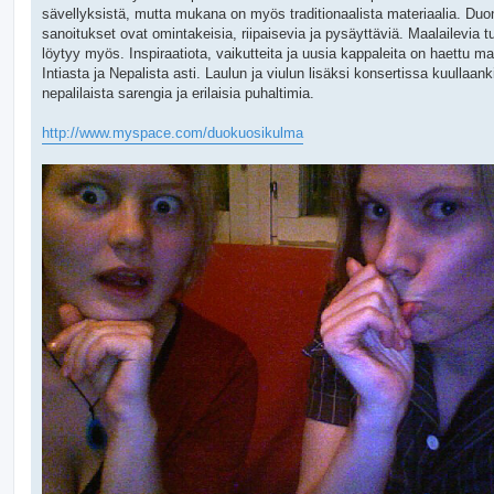
sävellyksistä, mutta mukana on myös traditionaalista materiaalia. Duo
sanoitukset ovat omintakeisia, riipaisevia ja pysäyttäviä. Maalailevia 
löytyy myös. Inspiraatiota, vaikutteita ja uusia kappaleita on haettu ma
Intiasta ja Nepalista asti. Laulun ja viulun lisäksi konsertissa kuullaa
nepalilaista sarengia ja erilaisia puhaltimia.
http://www.myspace.com/duokuosikulma