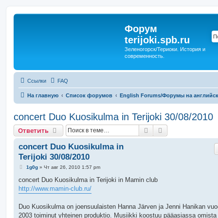
Форум
terijoki.spb.ru
Зеленогорск/Териоки. История и
современность.
Ссылки
FAQ
На главную
Список форумов
English Forums/Форумы на английс
concert Duo Kuosikulma in Terijoki 30/08/2010
Поиск
Расширенный п
Ответить
concert Duo Kuosikulma in
Terijoki 30/08/2010
С
1g0g
»
Чт авг 26, 2010 1:57 pm
о
о
concert Duo Kuosikulma in Terijoki in Mamin club
б
http://www.mamin-club.ru/
щ
е
н
Duo Kuosikulma on joensuulaisten Hanna Järven ja Jenni Hanikan vuo
и
е
2003 toiminut yhteinen produktio. Musiikki koostuu pääasiassa omista