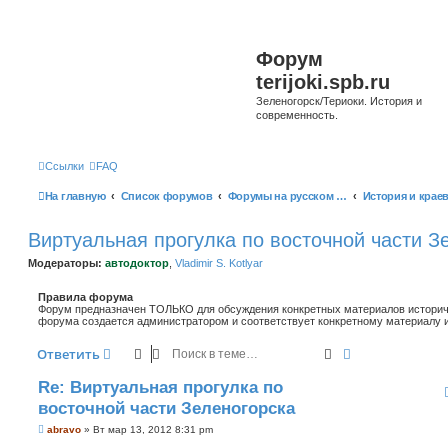
Форум
terijoki.spb.ru
Зеленогорск/Териоки. История и
современность.
Ссылки
FAQ
На главную
Список форумов
Форумы на русском языке
Виртуальная прогулка по восточной части З
Модераторы:
автодоктор
,
Vladimir S. Kotlyar
Правила форума
Форум предназначен ТОЛЬКО для обсуждения конкретных материалов историче
форума создается администратором и соответствует конкретному материалу и
Поиск
Расширенный 
Ответить
Re: Виртуальная прогулка по
восточной части Зеленогорска
С
abravo
»
Вт мар 13, 2012 8:31 pm
о