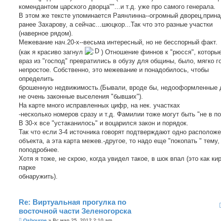
комендантом царского дворца""...и т.д. уже про самого генерала.
В этом же тексте упоминается Раянлинна--огромный дворец,прина
ранее Захарову, а сейчас...шюцкор...Так что это разные участки
(наверное рядом).
Межевание нач.20-х--весьма интересный, но не бесспорный факт.
(как я красиво загнул
) Отношение финнов к "рюсся", которы
враз из "господ" превратились в обузу для общины, было, мягко г
непростое. Собственно, это межевание и понадобилось, чтобы
определить
брошенную недвижимость.(Бывали, вроде бы, недооформленные 
не очень законные выселения "бывших").
На карте много исправленных цифр, на нек. участках
-несколько номеров сразу и т.д. Фамилии тоже могут быть "не в по
В 30-х все "устаканилось" и воцарился закон и порядок.
Так что если 3-4 источника говорят подтверждают одно располож
объекта, а эта карта межев.-другое, то надо еще "покопать " тему,
поподробнее.
Хотя я тоже, не скрою, когда увидел такое, в шок впал (это как ки
парке
обнаружить).
Re: Виртуальная прогулка по
восточной части Зеленогорска
С
Osbourne
»
Вс мар 25, 2012 2:10 am