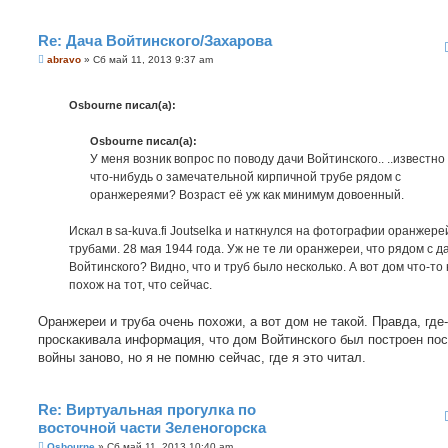
Re: Дача Войтинского/Захарова
С
abravo
»
Сб май 11, 2013 9:37 am
о
о
б
Osbourne писал(а):
щ
е
н
Osbourne писал(а):
и
е
У меня возник вопрос по поводу дачи Войтинского.. ..известно
что-нибудь о замечательной кирпичной трубе рядом с
оранжереями? Возраст её уж как минимум довоенный.
Искал в sa-kuva.fi Joutselka и наткнулся на фотографии оранжере
трубами. 28 мая 1944 года. Уж не те ли оранжереи, что рядом с д
Войтинского? Видно, что и труб было несколько. А вот дом что-то
похож на тот, что сейчас.
Оранжереи и труба очень похожи, а вот дом не такой. Правда, где
проскакивала информация, что дом Войтинского был построен по
войны заново, но я не помню сейчас, где я это читал.
Re: Виртуальная прогулка по
восточной части Зеленогорска
С
Osbourne
»
Сб май 11, 2013 10:40 am