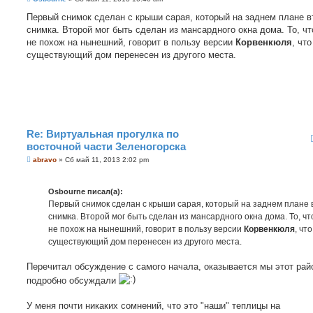
о
о
Первый снимок сделан с крыши сарая, который на заднем плане в
б
снимка. Второй мог быть сделан из мансардного окна дома. То, ч
щ
е
не похож на нынешний, говорит в пользу версии
Корвенкюля
, что
н
существующий дом перенесен из другого места.
и
е
Re: Виртуальная прогулка по
восточной части Зеленогорска
С
abravo
»
Сб май 11, 2013 2:02 pm
о
о
б
Osbourne писал(а):
щ
е
Первый снимок сделан с крыши сарая, который на заднем плане 
н
снимка. Второй мог быть сделан из мансардного окна дома. То, чт
и
е
не похож на нынешний, говорит в пользу версии
Корвенкюля
, что
существующий дом перенесен из другого места.
Перечитал обсуждение с самого начала, оказывается мы этот рай
подробно обсуждали
У меня почти никаких сомнений, что это "наши" теплицы на