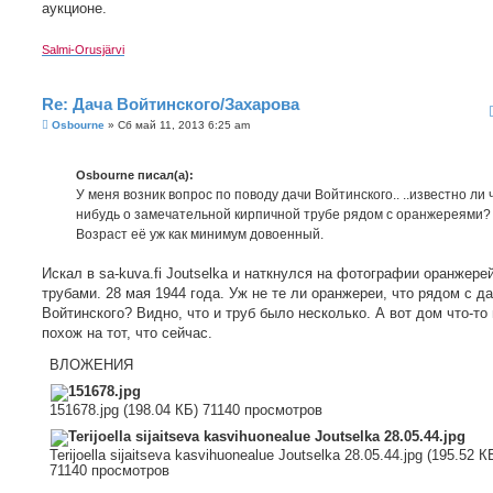
аукционе.
Salmi-Orusjärvi
Re: Дача Войтинского/Захарова
С
Osbourne
»
Сб май 11, 2013 6:25 am
о
о
б
Osbourne писал(а):
щ
е
У меня возник вопрос по поводу дачи Войтинского.. ..известно ли 
н
нибудь о замечательной кирпичной трубе рядом с оранжереями?
и
е
Возраст её уж как минимум довоенный.
Искал в sa-kuva.fi Joutselka и наткнулся на фотографии оранжере
трубами. 28 мая 1944 года. Уж не те ли оранжереи, что рядом с д
Войтинского? Видно, что и труб было несколько. А вот дом что-то
похож на тот, что сейчас.
ВЛОЖЕНИЯ
151678.jpg (198.04 КБ) 71140 просмотров
Terijoella sijaitseva kasvihuonealue Joutselka 28.05.44.jpg (195.52 К
71140 просмотров