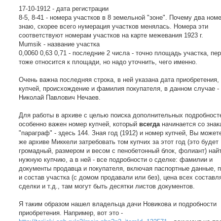
17-10-1912 - дата регистрации
8-5, 8-41 - номера участков в 8 земельной "зоне". Почему два номе
знаю, скорее всего нумерация участков менялась. Номера эти
соответствуют номерам участков на карте межевания 1923 г.
Mumsik - название участка
0,0060 0,63 0,71 - последние 2 числа - точно площадь участка, пе
тоже относится к площади, но надо уточнить, чего именно.
Очень важна последняя строка, в ней указана дата приобретения,
купчей, происхождение и фамилия покупателя, в данном случае -
Николай Павлович Нечаев.
Для работы в архиве с целью поиска дополнительных подробност
особенно важен номер купчей, который
всегда
начинается со знак
"параграф" - здесь 144. Зная год (1912) и номер купчей, Вы может
же архиве Миккели затребовать том купчих за этот год (это будет
громадный, размером и весом с пенобетонный блок, фолиант) най
нужную купчию, а в ней - все подробности о сделке: фамилии и
документы продавца и покупателя, включая паспортные данные,
и состав участка (с домом продавали или без), цена всех состав
сделки и т.д., там могут быть десятки листов документов.
Я таким образом нашел владельца дачи Новикова и подробности
приобретения. Например, вот это -