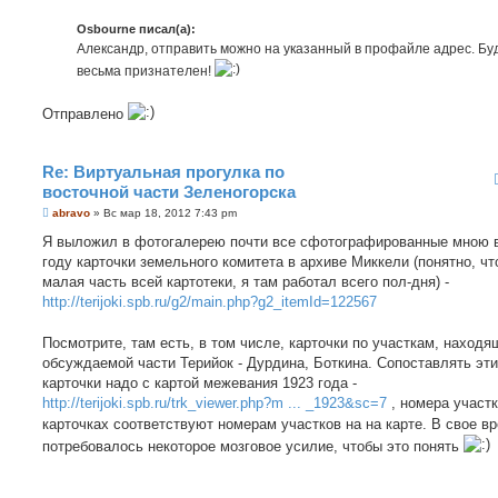
о
б
Osbourne писал(а):
щ
е
Александр, отправить можно на указанный в профайле адрес. Бу
н
весьма признателен!
и
е
Отправлено
Re: Виртуальная прогулка по
восточной части Зеленогорска
С
abravo
»
Вс мар 18, 2012 7:43 pm
о
о
Я выложил в фотогалерею почти все сфотографированные мною 
б
году карточки земельного комитета в архиве Миккели (понятно, чт
щ
е
малая часть всей картотеки, я там работал всего пол-дня) -
н
http://terijoki.spb.ru/g2/main.php?g2_itemId=122567
и
е
Посмотрите, там есть, в том числе, карточки по участкам, наход
обсуждаемой части Терийок - Дурдина, Боткина. Сопоставлять эти
карточки надо с картой межевания 1923 года -
http://terijoki.spb.ru/trk_viewer.php?m ... _1923&sc=7
, номера участк
карточках соответствуют номерам участков на на карте. В свое в
потребовалось некоторое мозговое усилие, чтобы это понять