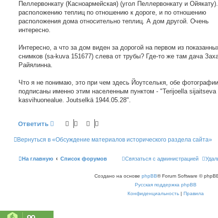
Пеллервонкату (Касноармейская) (угол Пеллервонкату и Ойякату).
расположению теплиц по отношению к дороге, и по отношению
расположения дома относительно теплиц. А дом другой. Очень
интересно.
Интересно, а что за дом виден за дорогой на первом из показанны
снимков (sa-kuva 151677) слева от трубы? Где-то же там дача Заха
Райялинна.
Что я не понимаю, это при чем здесь Йоутселькя, обе фотографи
подписаны именно этим населенным пунктом - "Terijoella sijaitseva
kasvihuonealue. Joutselkä 1944.05.28".
Ответить
Вернуться в «Обсуждение материалов исторического раздела сайта»
На главную
Список форумов
Связаться с администрацией
Удал
Создано на основе
phpBB
® Forum Software © phpBB
Русская поддержка phpBB
Конфиденциальность
|
Правила