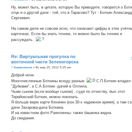
о
о
Ну, может быть, в цитате, которую Вы приводите, говорится о Бот
б
отце и о другой даче - той, что в Тарасово? Тут - Боткин Александ
щ
е
Сергеевич.
н
и
е
На самом деле не совсем ясно, что означают цифры в этих учётн
карточках. Если бы знать точнее, то можно было бы точнее и
рассуждать..
Re: Виртуальная прогулка по
восточной части Зеленогорска
С
Корвенкюля
»
Вс мар 25, 2012 5:25 am
о
о
Доброй ночи.
б
Многочисленные Боткины всюду разные.
С.П.Боткин владел
щ
е
"Дубками", а С.А.Боткин -дачей в Оллила.
н
Чьим сыном (если вообще сыном) , судя по отчеству, был этот
и
е
Терийокский Боткин, можно покопать.
Я больше верю карте Кяхинен (кон.30-х надежное время), а там с
дачи Захарова-дача Боткина.
И на известном фото Раянлинны- также башенка видна.
До свидания.