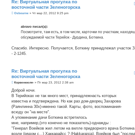
Re: Виртуальная прогулка по
восточной части Зеленогорска
С
Osbourne
»
Чт мар 22, 2012 9:25 pm
о
о
б
abravo писал(а):
щ
е
Посмотрите, там есть, в том числе, карточки по участкам, находя
н
обсуждаемой части Терийок - Дурдина, Боткина.
и
е
Спасибо. Интересно. Получается, Боткину принадлежал участок 
- 2-1245.
Re: Виртуальная прогулка по
восточной части Зеленогорска
С
Корвенкюля-
»
Пт мар 23, 2012 2:38 am
о
о
Доброй ночи.
б
В Терийоках не так много мест, принадлежнасть которых
щ
е
известна и подтверждена. Но как раз дом-дворец Захарова
н
(Раянлинна 30х)-именно такой. Карты, фото, воспоминания-
и
е
всюду он "на месте".
А упоминание дачи Боткина встретилось
мне, например,(это конечно не показатель)-однажды :
"Генерал Воейков жил летом на вилле придворного врача Боткина
возле (рядом с...) Хаккарайсс ? (Hakkaraisia). Воейков был "после