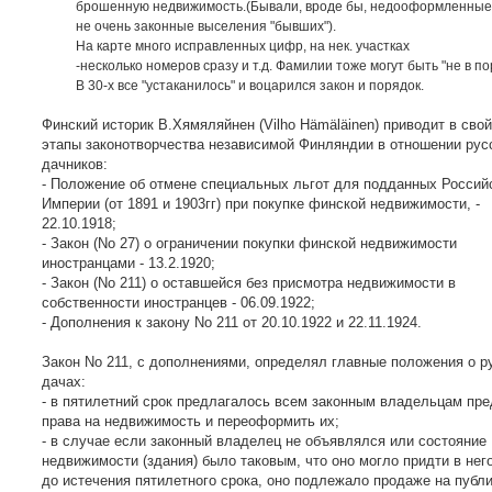
брошенную недвижимость.(Бывали, вроде бы, недооформленные
не очень законные выселения "бывших").
На карте много исправленных цифр, на нек. участках
-несколько номеров сразу и т.д. Фамилии тоже могут быть "не в по
В 30-х все "устаканилось" и воцарился закон и порядок.
Финский историк В.Хямяляйнен (Vilho Hämäläinen) приводит в свой
этапы законотворчества независимой Финляндии в отношении рус
дачников:
- Положение об отмене специальных льгот для подданных Россий
Империи (от 1891 и 1903гг) при покупке финской недвижимости, -
22.10.1918;
- Закон (No 27) о ограничении покупки финской недвижимости
иностранцами - 13.2.1920;
- Закон (No 211) о оставшейся без присмотра недвижимости в
собственности иностранцев - 06.09.1922;
- Дополнения к закону No 211 от 20.10.1922 и 22.11.1924.
Закон No 211, c дополнениями, определял главные положения о р
дачах:
- в пятилетний срок предлагалось всем законным владельцам пр
права на недвижимость и переоформить их;
- в случае если законный владелец не объявлялся или состояние
недвижимости (здания) было таковым, что оно могло придти в нег
до истечения пятилетного срока, оно подлежало продаже на публ