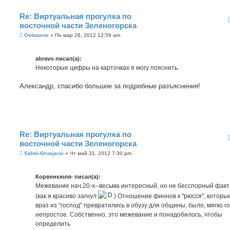
Re: Виртуальная прогулка по
восточной части Зеленогорска
С
Osbourne
»
Пн мар 26, 2012 12:59 am
о
о
б
abravo писал(а):
щ
е
Некоторые цифры на карточках я могу пояснить.
н
и
е
Александр, спасибо большое за подробные разъяснения!
Re: Виртуальная прогулка по
восточной части Зеленогорска
С
Salmi-Orusjarvi
»
Чт май 31, 2012 7:30 pm
о
о
б
Корвенкюля- писал(а):
щ
е
Межевание нач.20-х--весьма интересный, но не бесспорный факт
н
(как я красиво загнул
) Отношение финнов к "рюсся", которы
и
е
враз из "господ" превратились в обузу для общины, было, мягко г
непростое. Собственно, это межевание и понадобилось, чтобы
определить