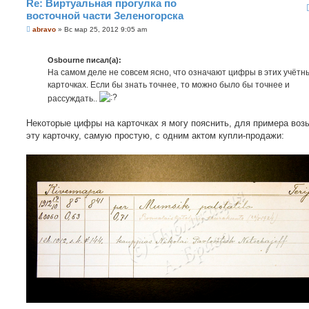
Re: Виртуальная прогулка по
восточной части Зеленогорска
С
abravo
»
Вс мар 25, 2012 9:05 am
о
о
б
Osbourne писал(а):
щ
е
На самом деле не совсем ясно, что означают цифры в этих учётн
н
карточках. Если бы знать точнее, то можно было бы точнее и
и
е
рассуждать..
Некоторые цифры на карточках я могу пояснить, для примера воз
эту карточку, самую простую, с одним актом купли-продажи: