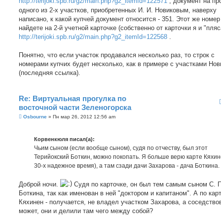
http://terijoki.spb.ru/g2/main.php?g2_itemId=122571
, документ на пр
одного из 2-х участков, приобретенных И. И. Новиковым, наверху
написано, к какой купчей документ относится - 351. Этот же номер
найдете на 2-й учетной карточке (собственно от карточки я и "пляса
http://terijoki.spb.ru/g2/main.php?g2_itemId=122568
.
Понятно, что если участок продавался несколько раз, то строк с
номерами купчих будет несколько, как в примере с участками Нов
(последняя ссылка).
Re: Виртуальная прогулка по
восточной части Зеленогорска
С
Osbourne
»
Пн мар 26, 2012 12:56 am
о
о
б
Корвенкюля писал(а):
щ
е
Чьим сыном (если вообще сыном), судя по отчеству, был этот
н
Терийокский Боткин, можно покопать. Я больше верю карте Кяхине
и
е
30-х надежное время), а там сзади дачи Захарова - дача Боткина.
Доброй ночи.
Судя по карточке, он был тем самым сыном С. П
Боткина, так как именован в ней "доктором и капитаном". А по кар
Кяхинен - получается, не владел участком Захарова, а соседствов
может, они и делили там чего между собой?