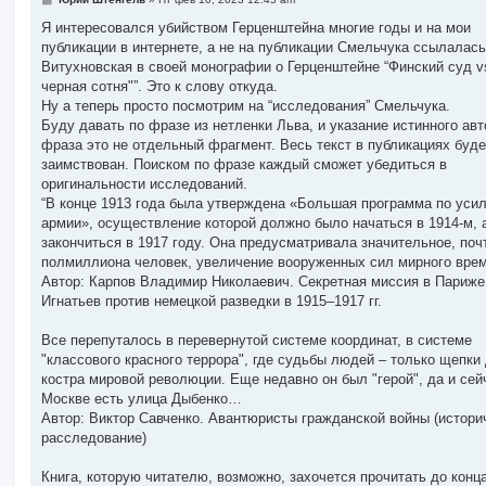
о
о
Я интересовался убийством Герценштейна многие годы и на мои
б
публикации в интернете, а не на публикации Смельчука ссылалась
щ
е
Витухновская в своей монографии о Герценштейне “Финский суд v
н
черная сотня"”. Это к слову откуда.
и
е
Ну а теперь просто посмотрим на “исследования” Смельчука.
Буду давать по фразе из нетленки Льва, и указание истинного авт
фраза это не отдельный фрагмент. Весь текст в публикациях буде
заимствован. Поиском по фразе каждый сможет убедиться в
оригинальности исследований.
“В конце 1913 года была утверждена «Большая программа по уси
армии», осуществление которой должно было начаться в 1914-м, 
закончиться в 1917 году. Она предусматривала значительное, поч
полмиллиона человек, увеличение вооруженных сил мирного врем
Автор: Карпов Владимир Николаевич. Секретная миссия в Париже
Игнатьев против немецкой разведки в 1915–1917 гг.
Все перепуталось в перевернутой системе координат, в системе
"классового красного террора", где судьбы людей – только щепки
костра мировой революции. Еще недавно он был "герой", да и сей
Москве есть улица Дыбенко…
Автор: Виктор Савченко. Авантюристы гражданской войны (истори
расследование)
Книга, которую читателю, возможно, захочется прочитать до конца