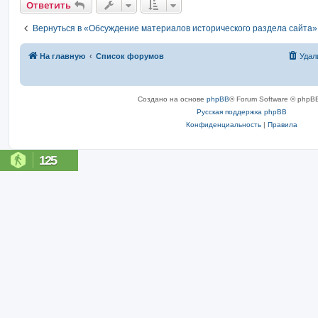
Ответить
Вернуться в «Обсуждение материалов исторического раздела сайта»
На главную
Список форумов
Удал
Создано на основе
phpBB
® Forum Software © phpBB
Русская поддержка phpBB
Конфиденциальность
|
Правила
125