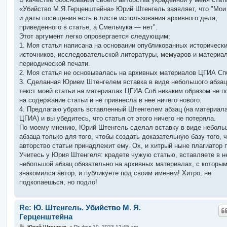
б
«Убийство М.Я.Герценштейна» Юрий Штенгель заявляет, что "Мои
щ
е
и даты посещения есть в листе использования архивного дела,
н
приведенного в статье, а Смельчука — нет".
и
е
Этот аргумент легко опровергается следующим:
1. Моя статья написана на основании опубликованных историческ
источников, исследовательской литературы, мемуаров и материа
периодической печати.
2. Моя статья не основывалась на архивных материалов ЦГИА Сп
3. Сделанная Юрием Штенгелем вставка в виде небольшого абзац
текст моей статьи на материалах ЦГИА Спб никаким образом не п
на содержание статьи и не привнесла в нее ничего нового.
4. Предлагаю убрать вставленный Штенгелем абзац (на материал
ЦГИА) и вы убедитесь, что статья от этого ничего не потеряла.
По моему мнению, Юрий Штенгель сделал вставку в виде неболь
абзаца только для того, чтобы создать доказательную базу того, 
авторство статьи принадлежит ему. Ох, и хитрый ныне плагиатор 
Учитесь у Юрия Штенгеля: крадете чужую статью, вставляете в н
небольшой абзац обязательно на архивных материалах, с которым
знакомился автор, и публикуете под своим именем! Хитро, не
подкопаешься, но подло!
Re: Ю. Штенгель. Убийство М. Я.
Герценштейна
С
Юрий Штенгель
»
Пт фев 10, 2023 12:45 am