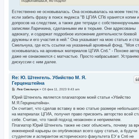
подкопаешься, но подло!
Естественно не основывалась. Она основывалась на моем тексте.
если забить фразу в поиск яндекса "В ЦГИА СПб хранятся копии 
допросов на следствии, а также две тетради с собственноручным
записями Ларичкина, сделанными им в тюрьме. Они адресованы
адвокату, и содержат подробное изложение деятельности боевой
дружины и его участия в ней." Она указывает на мою статью и ст
Смельчука, где есть ссылки на указанный архивный фонд. "Моя ст
основывалась на архивных материалов ЦГИА Спб." - Похоже авто
даже не ознакомился с матчастью. Просто набрасывает. Устраняю
дискуссии с ним далее.
Re: Ю. Штенгель. Убийство М. Я.
Герценштейна
С
Лев Смельчук
»
Сб фев 11, 2023 9:43 am
о
о
Юрий Штенгель является плагиатором моей статьи «Убийство
б
М.Я.Герценштейна».
щ
е
Он считает, что сделав вставку в мою статью размере небольшог
н
на материалах ЦГИА, получил право присвоить авторство всей ст
и
е
себе. Считаю, что такой подход незаконен и неприемлем.
Плагиатор Юрий Штенгель также не смог объяснить, почему за вр
инженерной карьеры он опубликовал всего одну статью, а будучи
студентом и аспирантом исторического факультета ЕУ в Спб не