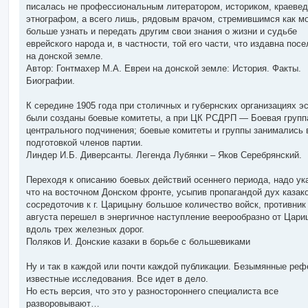
писалась не профессиональным литератором, историком, краевед
этнографом, а всего лишь, рядовым врачом, стремившимся как м
больше узнать и передать другим свои знания о жизни и судьбе
еврейского народа и, в частности, той его части, что издавна пос
на донской земле.
Автор: Гонтмахер М.А. Евреи на донской земле: История. Факты.
Биографии.
К середине 1905 года при столичных и губернских организациях э
были созданы боевые комитеты, а при ЦК РСДРП — Боевая групп
центрального подчинения; боевые комитеты и группы занимались 
подготовкой членов партии.
Линдер И.Б. Диверсанты. Легенда Лубянки – Яков Серебрянский.
Переходя к описанию боевых действий осеннего периода, надо ука
что на восточном Донском фронте, усыпив пропагандой дух казак
сосредоточив к г. Царицыну большое количество войск, противник
августа перешел в энергичное наступление веерообразно от Цари
вдоль трех железных дорог.
Поляков И. Донские казаки в борьбе с большевиками
Ну и так в каждой или почти каждой публикации. Безымянные реф
известные исследования. Все идет в дело.
Но есть версия, что это у разностороннего специалиста все
разворовывают…