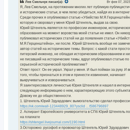
Лев Смельчук писал(а):
Вт фев 07, 202
щ
е
Я, Лев Смельчук, на протяжении многих лет публикую публицисти
н
и исторические статьи, в чем легко убедиться, найдя их в интерне
и
е
Среди прочих я опубликовал статью «Убийство М.Я.Герценштейн
которую и своровал у меня Юрий Штенгель, выдав за свою.
Юрий Штенгель является по профессии инженером, историческо
образования на момент воровства моей статьи не имел. Он никог
публиковал исторических статей ни до появления статьи «Убийст
М.Я.Герценштейна», ни после. Юрий Штенгель вообще не замече
автор статей на исторические темы. Вопрос: с какой стати просто
питерский инженер, не обладая историческим образованием и ни
не писавший на исторические темы, вдруг опубликовал статью по
серьезной исторической проблематике?
Ответ прост: Он ее украл. Украл у меня. И был пойман за руку. И 
того, чтобы признаться в этом и принести извинения, начинает
выкручиваться и изворачиваться.
Я заинтересовался личностью Юрия Штенгеля и нашел в интерн
следующую информацию о нем, характеризующую этого субъекта
Довожу ее до общественности.
1. Штенгель Юрий Эдуардович: вымогательство сделал професс
https://vk.com/wall-123448929_80?ysclid ... t586796897
2. Аспирант Европейского университета в СПб Юрий Штенгель п
на плагиате
https://shtengel.livejournal.com/1190.html
3.Осторожно: русофоб и провокатор Штенгель Юрий Эдуардович