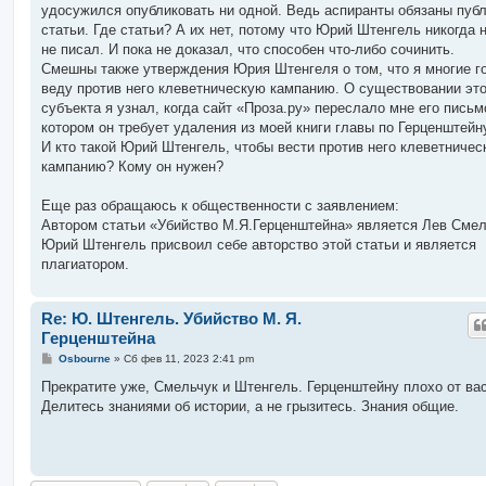
удосужился опубликовать ни одной. Ведь аспиранты обязаны пуб
статьи. Где статьи? А их нет, потому что Юрий Штенгель никогда 
не писал. И пока не доказал, что способен что-либо сочинить.
Смешны также утверждения Юрия Штенгеля о том, что я многие г
веду против него клеветническую кампанию. О существовании это
субъекта я узнал, когда сайт «Проза.ру» переслало мне его письм
котором он требует удаления из моей книги главы по Герценштейн
И кто такой Юрий Штенгель, чтобы вести против него клеветниче
кампанию? Кому он нужен?
Еще раз обращаюсь к общественности с заявлением:
Автором статьи «Убийство М.Я.Герценштейна» является Лев Смел
Юрий Штенгель присвоил себе авторство этой статьи и является
плагиатором.
Re: Ю. Штенгель. Убийство М. Я.
Герценштейна
С
Osbourne
»
Сб фев 11, 2023 2:41 pm
о
о
Прекратите уже, Смельчук и Штенгель. Герценштейну плохо от вас
б
Делитесь знаниями об истории, а не грызитесь. Знания общие.
щ
е
н
и
е