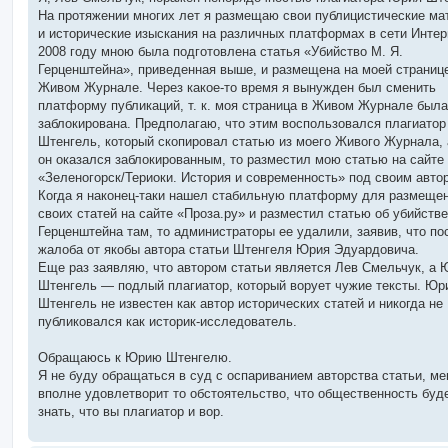
б
На протяжении многих лет я размещаю свои публицистические м
щ
е
и исторические изыскания на различных платформах в сети Интер
н
2008 году мною была подготовлена статья «Убийство М. Я.
и
е
Герценштейна», приведенная выше, и размещена на моей страниц
Живом Журнале. Через какое-то время я вынужден был сменить
платформу публикаций, т. к. моя страница в Живом Журнале была
заблокирована. Предполагаю, что этим воспользовался плагиато
Штенгель, который скопировал статью из моего Живого Журнала, 
он оказался заблокированным, то разместил мою статью на сайте
«Зеленогорск/Териоки. История и современность» под своим авто
Когда я наконец-таки нашел стабильную платформу для размеще
своих статей на сайте «Проза.ру» и разместил статью об убийстве
Герценштейна там, то администраторы ее удалили, заявив, что по
жалоба от якобы автора статьи Штенгеля Юрия Эдуардовича.
Еще раз заявляю, что автором статьи является Лев Смельчук, а 
Штенгель — подлый плагиатор, который ворует чужие тексты. Юр
Штенгель не известен как автор исторических статей и никогда не
публиковался как историк-исследователь.
Обращаюсь к Юрию Штенгелю.
Я не буду обращаться в суд с оспариванием авторства статьи, ме
вполне удовлетворит то обстоятельство, что общественность буд
знать, что вы плагиатор и вор.