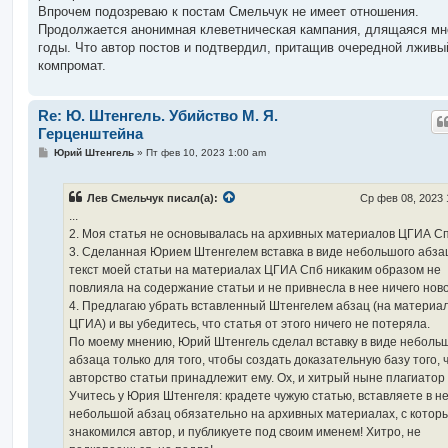
Впрочем подозреваю к постам Смельчук не имеет отношения.
Продолжается анонимная клеветническая кампания, длящаяся мн
годы. Что автор постов и подтвердил, притащив очередной лживы
компромат.
Re: Ю. Штенгель. Убийство М. Я.
Герценштейна
С
Юрий Штенгель
»
Пт фев 10, 2023 1:00 am
о
о
б
Лев Смельчук писал(а):
Ср фев 08, 2023 
щ
е
...
н
2. Моя статья не основывалась на архивных материалов ЦГИА Сп
и
е
3. Сделанная Юрием Штенгелем вставка в виде небольшого абза
текст моей статьи на материалах ЦГИА Спб никаким образом не
повлияла на содержание статьи и не привнесла в нее ничего ново
4. Предлагаю убрать вставленный Штенгелем абзац (на материа
ЦГИА) и вы убедитесь, что статья от этого ничего не потеряла.
По моему мнению, Юрий Штенгель сделал вставку в виде неболь
абзаца только для того, чтобы создать доказательную базу того, 
авторство статьи принадлежит ему. Ох, и хитрый ныне плагиатор
Учитесь у Юрия Штенгеля: крадете чужую статью, вставляете в н
небольшой абзац обязательно на архивных материалах, с котор
знакомился автор, и публикуете под своим именем! Хитро, не