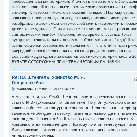
е
профессиональным историком. Уточнил в интернете его биографи
оказался прав. Штенгель имеет техническое образование, по про
инженер. К истории никакого отношения не имеет. Поэтому статья
напоминает либеральную агитку, ставящую изначальную цель не
разобраться в этой сложной теме, а обличить и заклеймить правы
даже это не удалось. Стилистика текста убогая, много грамматиче
синтаксических ошибок. Некорректно оформлены ссылки. Текст
нуждается в значительной доработке. Советую читать "труд" Ште
изрядной долей осторожности и сомнения, т.к. это типичный прим
очередной непрофессиональной попытки радикал-либеральной
фальсификации одного из сюжетов российской истории начала 20 
БУДЬТЕ ОСТОРОЖНЫ ПРИ ЧТЕНИИЭТОЙ ФАЛЬШИВКИ.
Re: Ю. Штенгель. Убийство М. Я.
Герценштейна
С
любитель2
»
Вт мар 22, 2016 9:34 am
о
о
А мне кажется, что Юрий Штенгель просто пересказал ранее вы
б
статью М.Витухновской по той же теме. Но у Витухновской статья
щ
е
написана более литературным языком, а Штенгель явно литерату
н
талантом не обладает, поэтому читать его тяжело. Да и в плане н
и
е
фактов дела Генценштейна Штенгель ничего нового не вносит. В 
новизны статья ничего не дает. Поэтому по этой теме лучше читат
Витухновскую, которая пишет коротко, четко, ясно и хорошим
литературным стилем.