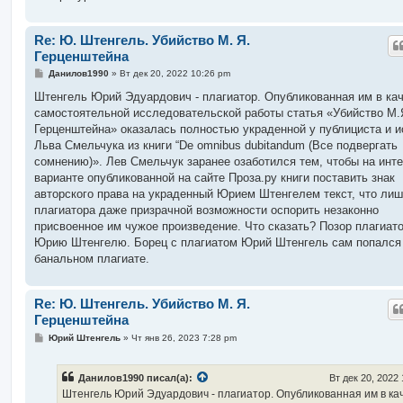
Re: Ю. Штенгель. Убийство М. Я.
Герценштейна
С
Данилов1990
»
Вт дек 20, 2022 10:26 pm
о
о
Штенгель Юрий Эдуардович - плагиатор. Опубликованная им в ка
б
самостоятельной исследовательской работы статья «Убийство М.
щ
е
Герценштейна» оказалась полностью украденной у публициста и и
н
Льва Смельчука из книги “De omnibus dubitandum (Все подвергать
и
е
сомнению)». Лев Смельчук заранее озаботился тем, чтобы на инт
варианте опубликованной на сайте Проза.ру книги поставить знак
авторского права на украденный Юрием Штенгелем текст, что лиш
плагиатора даже призрачной возможности оспорить незаконно
присвоенное им чужое произведение. Что сказать? Позор плагиат
Юрию Штенгелю. Борец с плагиатом Юрий Штенгель сам попался
банальном плагиате.
Re: Ю. Штенгель. Убийство М. Я.
Герценштейна
С
Юрий Штенгель
»
Чт янв 26, 2023 7:28 pm
о
о
б
Данилов1990 писал(а):
Вт дек 20, 2022
щ
е
Штенгель Юрий Эдуардович - плагиатор. Опубликованная им в ка
н