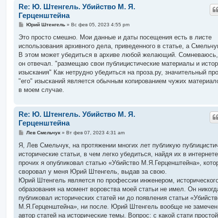
Re: Ю. Штенгель. Убийство М. Я.
Герценштейна
С
Юрий Штенгель
»
Вс фев 05, 2023 4:55 pm
о
о
Это просто смешно. Мои данные и даты посещения есть в листе
б
использования архивного дела, приведенного в статье, а Смельчук
щ
е
В этом может убедиться в архиве любой желающий. Сомневаюсь,
н
он отвечал. "размещаю свои публицистические материалы и исто
и
е
изыскания" Как нетрудно убедиться на проза.ру, значительный пр
"его" изысканий является обычным копированием чужих материало
в моем случае.
Re: Ю. Штенгель. Убийство М. Я.
Герценштейна
С
Лев Смельчук
»
Вт фев 07, 2023 4:31 am
о
о
Я, Лев Смельчук, на протяжении многих лет публикую публицисти
б
исторические статьи, в чем легко убедиться, найдя их в интернет
щ
е
прочих я опубликовал статью «Убийство М.Я.Герценштейна», кото
н
своровал у меня Юрий Штенгель, выдав за свою.
и
е
Юрий Штенгель является по профессии инженером, историческог
образования на момент воровства моей статьи не имел. Он никогд
публиковал исторических статей ни до появления статьи «Убийств
М.Я.Герценштейна», ни после. Юрий Штенгель вообще не замечен
автор статей на исторические темы. Вопрос: с какой стати простой