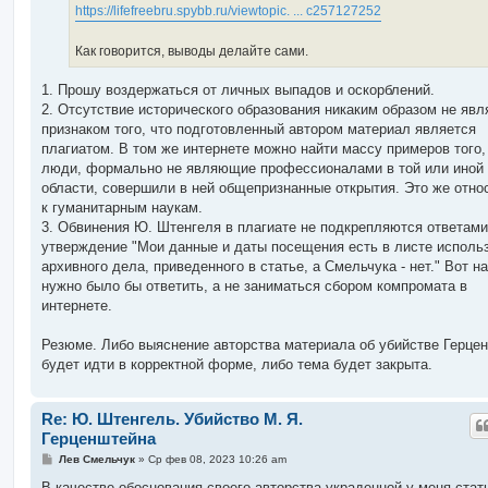
https://lifefreebru.spybb.ru/viewtopic. ... c257127252
Как говорится, выводы делайте сами.
1. Прошу воздержаться от личных выпадов и оскорблений.
2. Отсутствие исторического образования никаким образом не явл
признаком того, что подготовленный автором материал является
плагиатом. В том же интернете можно найти массу примеров того,
люди, формально не являющие профессионалами в той или иной
области, совершили в ней общепризнанные открытия. Это же отно
к гуманитарным наукам.
3. Обвинения Ю. Штенгеля в плагиате не подкрепляются ответами
утверждение "Мои данные и даты посещения есть в листе исполь
архивного дела, приведенного в статье, а Смельчука - нет." Вот на
нужно было бы ответить, а не заниматься сбором компромата в
интернете.
Резюме. Либо выяснение авторства материала об убийстве Герце
будет идти в корректной форме, либо тема будет закрыта.
Re: Ю. Штенгель. Убийство М. Я.
Герценштейна
С
Лев Смельчук
»
Ср фев 08, 2023 10:26 am
о
о
В качестве обоснования своего авторства украденной у меня стат