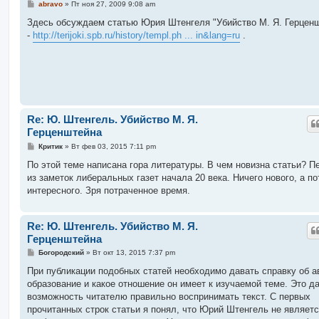
С
abravo
»
Пт ноя 27, 2009 9:08 am
о
о
Здесь обсуждаем статью Юрия Штенгеля "Убийство М. Я. Герцен
б
-
http://terijoki.spb.ru/history/templ.ph ... in&lang=ru
.
щ
е
н
и
е
Re: Ю. Штенгель. Убийство М. Я.
Герценштейна
С
Критик
»
Вт фев 03, 2015 7:11 pm
о
о
По этой теме написана гора литературы. В чем новизна статьи? П
б
из заметок либеральных газет начала 20 века. Ничего нового, а п
щ
е
интересного. Зря потраченное время.
н
и
е
Re: Ю. Штенгель. Убийство М. Я.
Герценштейна
С
Богородский
»
Вт окт 13, 2015 7:37 pm
о
о
При публикации подобных статей необходимо давать справку об а
б
образование и какое отношение он имеет к изучаемой теме. Это д
щ
е
возможность читателю правильно воспринимать текст. С первых
н
прочитанных строк статьи я понял, что Юрий Штенгель не являет
и