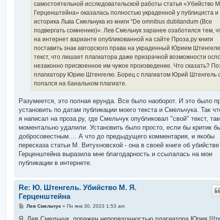
самостоятельной исследовательской работы статья «Убийство М
и
е
Герценштейна» оказалась полностью украденной у публициста и
историка Льва Смельчука из книги “De omnibus dubitandum (Все
подвергать сомнению)». Лев Смельчук заранее озаботился тем, 
на интернет варианте опубликованной на сайте Проза.ру книги
поставить знак авторского права на украденный Юрием Штенгел
текст, что лишает плагиатора даже призрачной возможности осп
незаконно присвоенное им чужое произведение. Что сказать? По
плагиатору Юрию Штенгелю. Борец с плагиатом Юрий Штенгель 
попался на банальном плагиате.
Разумеется, это полная ерунда. Все было наоборот. И это было п
установить по датам публикации моего текста и Смельчука. Так чт
я написал на проза.ру, где Смельчук опубликовал "свой" текст, там
моментально удалили. Установить было просто, если бы критик б
добросовестным.... А что до предыдущего комментария, и якобы
пересказа статьи М. Витухновской - она в своей книге об убийстве
Герценштейна выразила мне благодарность и ссылалась на мои
публикации в интернете.
Re: Ю. Штенгель. Убийство М. Я.
Герценштейна
С
Лев Смельчук
»
Пн янв 30, 2023 1:53 am
о
о
Я, Лев Смельчук, поражен непорядочностью плагиатора Юрия Ште