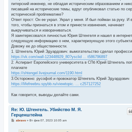
питерский инженер, не обладая историческим образованием и нико
писавший на исторические темы, вдруг опубликовал статью по се
исторической проблематике?
Ответ прост: Он ее украл. Украл у меня. И был пойман за руку. И 
того, чтобы признаться в этом и принести извинения, начинает
выкручиваться и изворачиваться.
Я заинтересовался личностью Юрия Штенгеля и нашел в интерне
следующую информацию о нем, характеризующую этого субъекта
Довожу ее до общественности.
1. Штенгель Юрий Эдуардович: вымогательство сделал професс
https://vk.com/wall-123448929_80?ysclid ... t586796897
2. Аспирант Европейского университета в СПб Юрий Штенгель по
плагиате
https://shtengel.livejournal.com/1190.html
3.Осторожно: русофоб и провокатор Штенгель Юрий Эдуардович
https://lifefreebru.spybb.ru/viewtopic. ... c257127252
Как говорится, выводы делайте сами.
Re: Ю. Штенгель. Убийство М. Я.
Герценштейна
С
abravo
»
Вт фев 07, 2023 10:05 am
о
о
б