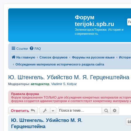
Форум
terijoki.spb.ru
Зеленогорск/Териоки. История и
современность.
Ссылки
FAQ
На главную
Список форумов
Форумы на русском языке
Истори
Обсуждение материалов исторического раздела сайта
Ю. Штенгель. Убийство М. Я. Герценштейна
Модераторы:
автодоктор
,
Vladimir S. Kotlyar
Правила форума
Форум предназначен ТОЛЬКО для обсуждения конкретных материалов историче
форума создается администратором и соответствует конкретному материалу и
Поиск
Расшир
Ответить
Ю. Штенгель. Убийство М. Я.
Герценштейна