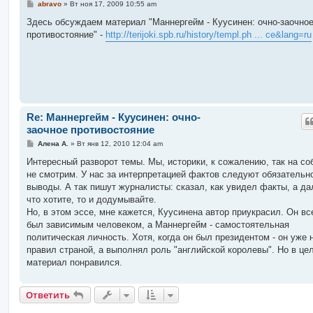
С
abravo
»
Вт ноя 17, 2009 10:55 am
о
о
Здесь обсуждаем материал "Маннергейм - Куусинен: очно-заочно
б
противостояние" -
http://terijoki.spb.ru/history/templ.ph ... ce&lang=ru
щ
е
н
и
е
Re: Маннергейм - Куусинен: очно-
заочное противостояние
С
Алена А.
»
Вт янв 12, 2010 12:04 am
о
о
Интересный разворот темы. Мы, историки, к сожалению, так на со
б
не смотрим. У нас за интерпретацией фактов следуют обязательн
щ
е
выводы. А так пишут журналисты: сказал, как увидел факты, а д
н
что хотите, то и додумывайте.
и
е
Но, в этом эссе, мне кажется, Куусинена автор приукрасил. Он вс
был зависимым человеком, а Маннергейм - самостоятельная
политическая личность. Хотя, когда он был президентом - он уже 
правил страной, а выполнял роль "английской королевы". Но в це
материал понравился.
Ответить