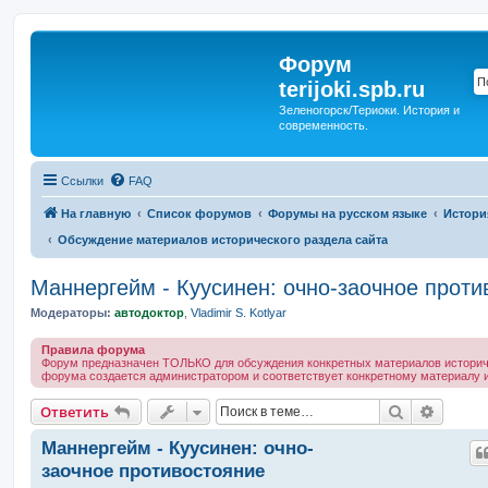
Форум
terijoki.spb.ru
Зеленогорск/Териоки. История и
современность.
Ссылки
FAQ
На главную
Список форумов
Форумы на русском языке
Истори
Обсуждение материалов исторического раздела сайта
Маннергейм - Куусинен: очно-заочное проти
Модераторы:
автодоктор
,
Vladimir S. Kotlyar
Правила форума
Форум предназначен ТОЛЬКО для обсуждения конкретных материалов историче
форума создается администратором и соответствует конкретному материалу и
Поиск
Расшир
Ответить
Маннергейм - Куусинен: очно-
заочное противостояние