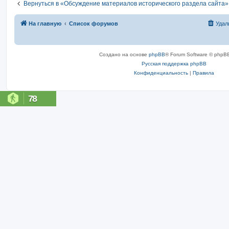
Вернуться в «Обсуждение материалов исторического раздела сайта»
На главную
Список форумов
Удал
Создано на основе
phpBB
® Forum Software © phpBB
Русская поддержка phpBB
Конфиденциальность
|
Правила
78