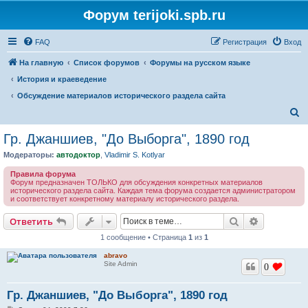
Форум terijoki.spb.ru
FAQ
Регистрация
Вход
На главную
Список форумов
Форумы на русском языке
История и краеведение
Обсуждение материалов исторического раздела сайта
П
о
Гр. Джаншиев, "До Выборга", 1890 год
и
Модераторы:
автодоктор
,
Vladimir S. Kotlyar
с
Правила форума
к
Форум предназначен ТОЛЬКО для обсуждения конкретных материалов
исторического раздела сайта. Каждая тема форума создается администратором
и соответствует конкретному материалу исторического раздела.
Поиск
Расширен
Ответить
1 сообщение • Страница
1
из
1
abravo
Site Admin
0
Гр. Джаншиев, "До Выборга", 1890 год