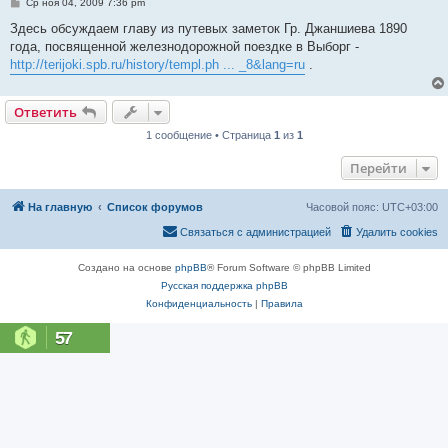
С
Ср ноя 04, 2009 7:36 pm
о
о
Здесь обсуждаем главу из путевых заметок Гр. Джаншиева 1890
б
года, посвященной железнодорожной поездке в Выборг -
щ
е
http://terijoki.spb.ru/history/templ.ph ... _8&lang=ru
.
н
и
е
Ответить
1 сообщение • Страница
1
из
1
Перейти
На главную
Список форумов
Часовой пояс:
UTC+03:00
Связаться с администрацией
Удалить cookies
Создано на основе
phpBB
® Forum Software © phpBB Limited
Русская поддержка phpBB
Конфиденциальность
|
Правила
57