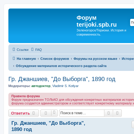
Форум
terijoki.spb.ru
Зеленогорск/Териоки. История и
современность.
Ссылки
FAQ
На главную
Список форумов
Форумы на русском языке
Истори
Обсуждение материалов исторического раздела сайта
Гр. Джаншиев, "До Выборга", 1890 год
Модераторы:
автодоктор
,
Vladimir S. Kotlyar
Правила форума
Форум предназначен ТОЛЬКО для обсуждения конкретных материалов историче
форума создается администратором и соответствует конкретному материалу и
Поиск
Расшир
Ответить
Гр. Джаншиев, "До Выборга",
1890 год