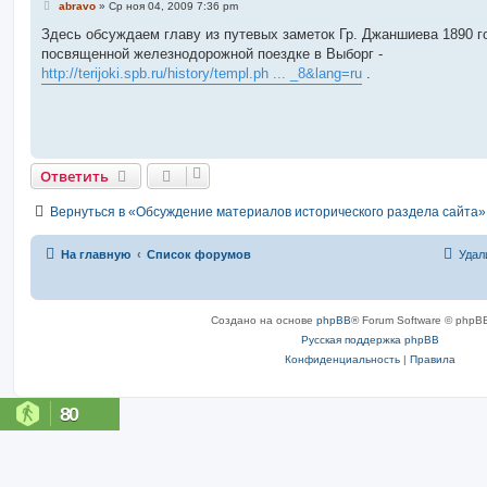
С
abravo
»
Ср ноя 04, 2009 7:36 pm
о
о
Здесь обсуждаем главу из путевых заметок Гр. Джаншиева 1890 г
б
посвященной железнодорожной поездке в Выборг -
щ
е
http://terijoki.spb.ru/history/templ.ph ... _8&lang=ru
.
н
и
е
Ответить
Вернуться в «Обсуждение материалов исторического раздела сайта»
На главную
Список форумов
Удал
Создано на основе
phpBB
® Forum Software © phpBB
Русская поддержка phpBB
Конфиденциальность
|
Правила
80