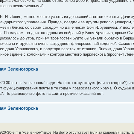
врача Улановского, направо от железной дороги, довольно уединенно в 
ршенно незамеченными".
В. И. Ленин, можно кое-что узнать из донесений агентов охранки. Дачи з
жандармского управления. Правда, следили за другим революционером,
ыркевич близок со своим соседом но даче неким Бонч-Бруевичем. У после
. По слухам, на днях на одном из собраний у Бонч-Бруевича, кроме Сы
олжалось до утра, причем трое гостей будто бы уехали обратно в Варша
ркевича и Бруевича очень затрудняет филерское наблюдение". Самое гл
е дача Улановского, в полутора верстах от станции. Значит, дача Улан
нное здание с колоннами - контора местного парклесхоза (проспект Ленин
нам Зеленогорска
-30-е гг. в "усеченном" виде. На фото отсутствует (или за кадром?) час
т функционирования почты в те годы у православного храма. О судьбе 
а". По размещению фото на сайте противопоказаний нет.
нам Зеленогорска
-30-е гг. в "усеченном" виде. На фото отсутствует (или за кадром?) часть, г