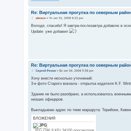
Re: Виртуальная прогулка по северным райо
С
abravo
»
Чт окт 01, 2009 9:22 pm
о
о
Володя, спасибо! Я завтра-послезавтра добавлю в осно
б
Update: уже добавил
щ
е
н
и
е
Re: Виртуальная прогулка по северным райо
С
Сергей Ренни
»
Вс окт 04, 2009 5:59 pm
о
о
Хочу внести несколько уточнений:
б
3-е фото Старого вокзала - открытка издателя K.F. Winte
щ
е
н
Здание не было разобрано, а использовалось военным
и
е
низших офицеров.
Выкладываю адрес по теме маршрута: Терийоки, Кивена
ВЛОЖЕНИЯ
.JPG (246.9 КБ) 34100 просмотров