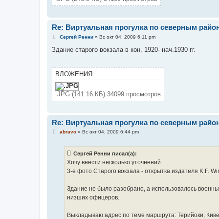
Re: Виртуальная прогулка по северным райо
С
Сергей Ренни
»
Вс окт 04, 2009 6:11 pm
о
о
Здание старого вокзала в кон. 1920- нач.1930 гг.
б
щ
е
н
ВЛОЖЕНИЯ
и
е
.JPG (141.16 КБ) 34099 просмотров
Re: Виртуальная прогулка по северным райо
С
abravo
»
Вс окт 04, 2009 6:44 pm
о
о
б
Сергей Ренни писал(а):
щ
е
Хочу внести несколько уточнений:
н
3-е фото Старого вокзала - открытка издателя K.F. Win
и
е
Здание не было разобрано, а использовалось военн
низших офицеров.
Выкладываю адрес по теме маршрута: Терийоки, Кивен