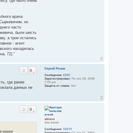
лесу, где было очень
ф
о
р
м
а
убного врача
ц
 Сыркевичем, но
и
я
днего часто
п
ркевича, были шесть
о
л
ву, а трое остались
ь
авное - агент
з
о
овского находилась
в
а, 72)."
а
т
В
е
е
л
р
я
Сергей Ренни
0
н
a
Сообщения:
4305
у
b
Зарегистрирован:
Пн сен 28, 2009
r
т
ть, где ранее
7:55 pm
a
ь
Защита от спама:
Нет
v
вокзала данных не
с
o
я
к
В
н
е
а
р
ч
0
н
а
у
л
т
abravo
у
ь
Site Admin
с
Сообщения:
32970
я
де ранее
Зарегистрирован:
Ср дек 24, 2003