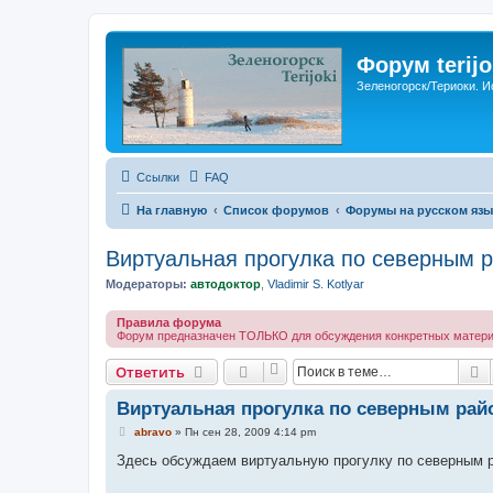
Форум terijo
Зеленогорск/Териоки. И
Ссылки
FAQ
На главную
Список форумов
Форумы на русском язы
Виртуальная прогулка по северным 
Модераторы:
автодоктор
,
Vladimir S. Kotlyar
Правила форума
Форум предназначен ТОЛЬКО для обсуждения конкретных материал
П
Ответить
Виртуальная прогулка по северным рай
С
abravo
»
Пн сен 28, 2009 4:14 pm
о
о
Здесь обсуждаем виртуальную прогулку по северным 
б
щ