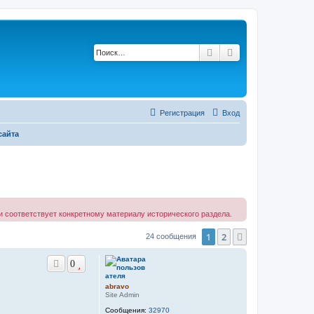
Поиск
Расширенный по
Регистрация
Вход
сайта
 соответствует конкретному материалу исторического раздела.
1
2
След.
24 сообщения
0
abravo
Site Admin
Сообщения:
32970