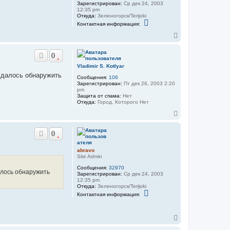
Зарегистрирован:
Ср дек 24, 2003
12:35 pm
Откуда:
Зеленогорск/Terijoki
К
Контактная информация:
о
н
В
т
е
а
р
к
0
н
т
у
н
Vladimir S. Kotlyar
а
т
удалось обнаружить
я
Сообщения:
106
ь
и
Зарегистрирован:
Пт дек 26, 2003 2:20
с
н
pm
я
ф
Защита от спама:
Нет
к
о
Откуда:
Город, Которого Нет
н
р
В
м
а
а
е
ч
ц
р
а
и
0
н
л
я
у
у
п
т
abravo
о
ь
Site Admin
л
ь
с
Сообщения:
32970
з
я
алось обнаружить
Зарегистрирован:
Ср дек 24, 2003
о
к
12:35 pm
в
н
Откуда:
Зеленогорск/Terijoki
а
К
а
т
Контактная информация:
о
ч
е
н
л
а
т
я
л
а
В
a
у
к
е
b
т