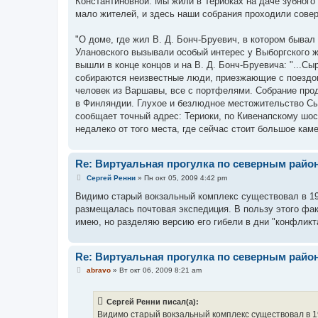
Константиновной. Мы жили в Териоках на даче зубного 
мало жителей, и здесь наши собрания проходили сове
"О доме, где жил В. Д. Бонч-Бруевич, в котором бывал 
Улановского вызывали особый интерес у Выборгского 
вышли в конце концов и на В. Д. Бонч-Бруевича: "...С
собираются неизвестные люди, приезжающие с поездов
человек из Варшавы, все с портфелями. Собрание прод
в Финляндии. Глухое и безлюдное местожительство Сы
сообщает точный адрес: Териоки, по Кивенапскому шосс
недалеко от того места, где сейчас стоит большое каме
Re: Виртуальная прогулка по северным райо
С
Сергей Ренни
»
Пн окт 05, 2009 4:42 pm
о
о
Видимо старый вокзальный комплекс существовал в 1920
б
размещалась почтовая экспедиция. В пользу этого фак
щ
е
имею, но разделяю версию его гибели в дни "конфликт
н
и
е
Re: Виртуальная прогулка по северным райо
С
abravo
»
Вт окт 06, 2009 8:21 am
о
о
б
Сергей Ренни писал(а):
щ
е
Видимо старый вокзальный комплекс существовал в 1920