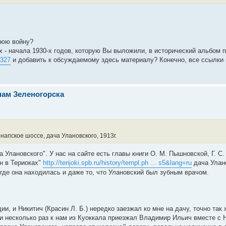
мнюю войну?
х - начала 1930-х годов, которую Вы выложили, в исторический альбом 
=327
и добавить к обсуждаемому здесь материалу? Конечно, все ссылки
нам Зеленогорска
апское шоссе, дача Улановского, 1913г.
 Улановского". У нас на сайте есть главы книги О. М. Пышновской, Г. С
ин в Териоках"
http://terijoki.spb.ru/history/templ.ph ... s5&lang=ru
дача Улан
где она находилась и даже то, что Улановский был зубным врачом.
и, и Никитич (Красин Л. Б.) нередко заезжал ко мне на дачу, точно так 
 и несколько раз к нам из Куоккала приезжал Владимир Ильич вместе с