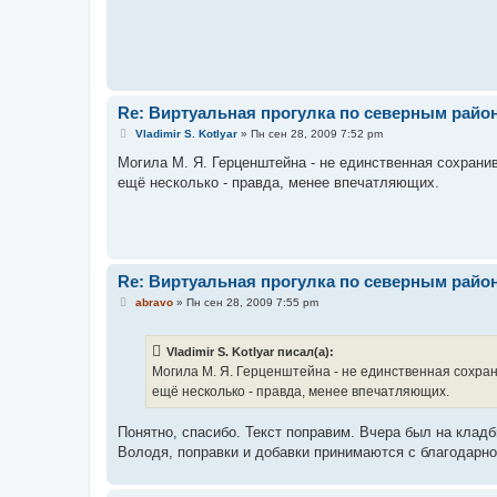
е
н
и
е
Re: Виртуальная прогулка по северным райо
С
Vladimir S. Kotlyar
»
Пн сен 28, 2009 7:52 pm
о
о
Могила М. Я. Герценштейна - не единственная сохран
б
ещё несколько - правда, менее впечатляющих.
щ
е
н
и
е
Re: Виртуальная прогулка по северным райо
С
abravo
»
Пн сен 28, 2009 7:55 pm
о
о
б
Vladimir S. Kotlyar писал(а):
щ
е
Могила М. Я. Герценштейна - не единственная сохр
н
ещё несколько - правда, менее впечатляющих.
и
е
Понятно, спасибо. Текст поправим. Вчера был на клад
Володя, поправки и добавки принимаются с благодарн