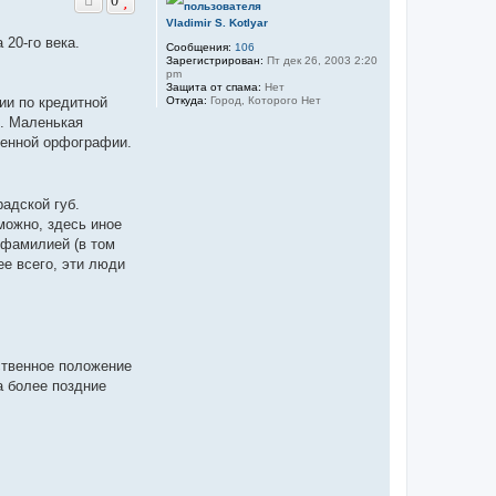
0
н
ч
ц
у
а
и
Vladimir S. Kotlyar
т
я
л
20-го века.
Сообщения:
106
п
ь
у
Зарегистрирован:
Пт дек 26, 2003 2:20
о
с
pm
л
я
Защита от спама:
Нет
ь
к
Откуда:
Город, Которого Нет
ии по кредитной
з
н
о
е. Маленькая
а
в
менной орфографии.
а
ч
т
а
е
л
л
у
я
радской губ.
a
b
можно, здесь иное
r
 фамилией (в том
a
v
ее всего, эти люди
o
ственное положение
а более поздние