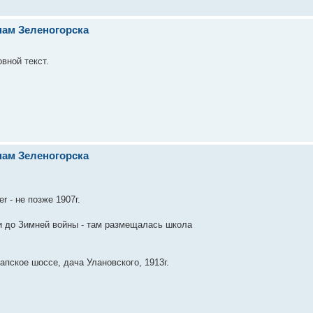
нам Зеленогорска
вной текст.
нам Зеленогорска
r - не позже 1907г.
и до Зимней войны - там размещалась школа
пское шоссе, дача Улановского, 1913г.