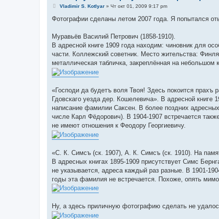
С
Vladimir S. Kotlyar
»
Чт окт 01, 2009 9:17 pm
о
о
Фотографии сделаны летом 2007 года. Я попытался оты
б
щ
е
Муравьёв Василий Петрович (1858-1910).
н
В адресной книге 1909 года находим: чиновник для о
и
е
части. Коллежский советник. Место жительства: Финлян
металлическая табличка, закреплённая на небольшом к
«Господи да будетъ воля Твоя! Здесь покоится прахъ ра
Гдовскаго уезда дер. Кошелевича». В адресной книге 1
написание фамилии Саксен. В более поздних адресных
числе Карл Фёдорович). В 1904-1907 встречается также
не имеют отношения к Феодору Георгиевичу.
«С. К. Симсъ (ск. 1907), А. К. Симсъ (ск. 1910). На па
В адресных книгах 1895-1909 присутствует Симс Бернг
не указывается, адреса каждый раз разные. В 1901-190
годы эта фамилия не встречается. Похоже, опять мимо
Ну, а здесь приличную фотографию сделать не удалось