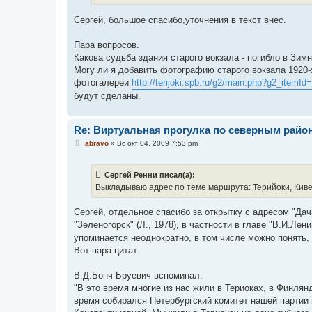
Сергей, большое спасибо,уточнения в текст внес.
Пара вопросов.
Какова судьба здания старого вокзала - погибло в Зи
Могу ли я добавить фотографию старого вокзала 1920-
фотогалереи
http://terijoki.spb.ru/g2/main.php?g2_itemId
будут сделаны.
Re: Виртуальная прогулка по северным райо
С
abravo
»
Вс окт 04, 2009 7:53 pm
о
о
б
Сергей Ренни писал(а):
щ
е
Выкладываю адрес по теме маршрута: Терийоки, Кивен
н
и
е
Сергей, отдельное спасибо за открытку с адресом "Дача
"Зеленогорск" (Л., 1978), в частности в главе "В.И.Лен
упоминается неоднократно, в том числе можно понять, 
Вот пара цитат:
В.Д.Бонч-Бруевич вспоминал:
"В это время многие из нас жили в Териоках, в Финлянди
время собирался Петербургский комитет нашей партии