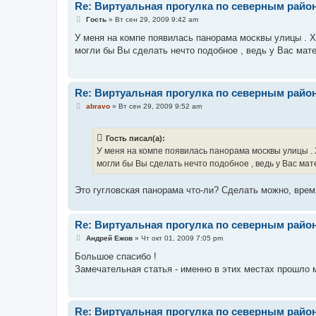
Re: Виртуальная прогулка по северным райо
С
Гость
»
Вт сен 29, 2009 9:42 am
о
о
У меня на компе появилась панорама москвы улицы . Х
б
могли бы Вы сделать нечто подобное , ведь у Вас мат
щ
е
н
и
е
Re: Виртуальная прогулка по северным райо
С
abravo
»
Вт сен 29, 2009 9:52 am
о
о
б
Гость писал(а):
щ
е
У меня на компе появилась панорама москвы улицы . 
н
могли бы Вы сделать нечто подобное , ведь у Вас ма
и
е
Это гугловская панорама что-ли? Сделать можно, врем
Re: Виртуальная прогулка по северным райо
С
Андрей Ежов
»
Чт окт 01, 2009 7:05 pm
о
о
Большое спасибо !
б
Замечательная статья - именно в этих местах прошло 
щ
е
н
и
е
Re: Виртуальная прогулка по северным райо