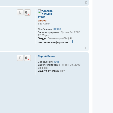
В
е
р
0
н
у
т
abravo
ь
Site Admin
с
Сообщения:
32970
я
Зарегистрирован:
Ср дек 24, 2003
к
12:35 pm
н
Откуда:
Зеленогорск/Terijoki
К
а
Контактная информация:
о
ч
н
В
а
т
е
л
а
р
у
Сергей Ренни
к
0
н
т
Сообщения:
4305
у
н
Зарегистрирован:
Пн сен 28, 2009
а
т
7:55 pm
я
ь
Защита от спама:
Нет
и
с
н
я
ф
к
о
н
р
м
а
а
ч
ц
а
и
л
я
у
п
о
л
ь