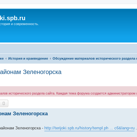
ki.spb.ru
стория и современность.
ке
История и краеведение
Обсуждение материалов исторического раздела 
районам Зеленогорска
ов исторического раздела сайта. Каждая тема форума создается администратором и
оиск
Расширенный поиск
онам Зеленогорска
районам Зеленогорска -
http://terijoki.spb.ru/history/templ.ph ... c6&lang=ru
.