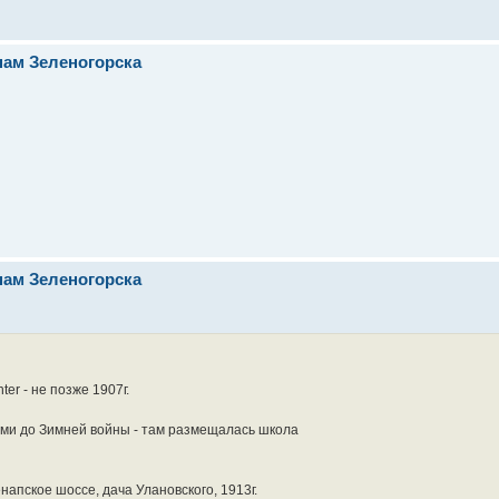
нам Зеленогорска
нам Зеленогорска
ter - не позже 1907г.
ыми до Зимней войны - там размещалась школа
апское шоссе, дача Улановского, 1913г.