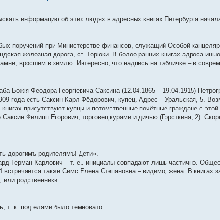
скать информацию об этих людях в адресных книгах Петербурга начала 
собых поручений при Министерстве финансов, служащий Особой канцеляр
дская железная дорога, ст. Терiоки. В более ранних книгах адреса ины
амне, вросшем в землю. Интересно, что надпись на табличке – в совре
ба Божiя Феодора Георгiевича Саксина (12.04.1865 – 19.04.1915) Петрог
909 года есть Саксин Карл Фёдорович, купец. Адрес – Уральская, 5. Воз
 книгах присутствуют купцы и потомственные почётные граждане с этой
 Саксин Филипп Егорович, торговец курами и дичью (Горсткина, 2). Скор
мять дорогимъ родителямъ! Дети».
ард-Герман Карлович – т. е., инициалы совпадают лишь частично. Обще
4 встречается также Симс Елена Степановна – видимо, жена. В книгах з
, или родственники.
, т. к. под елями было темновато.