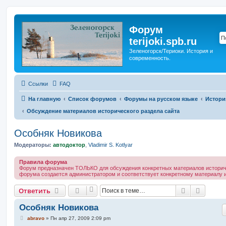
Форум
terijoki.spb.ru
Зеленогорск/Териоки. История и
современность.
Ссылки
FAQ
На главную
Список форумов
Форумы на русском языке
Истори
Обсуждение материалов исторического раздела сайта
Особняк Новикова
Модераторы:
автодоктор
,
Vladimir S. Kotlyar
Правила форума
Форум предназначен ТОЛЬКО для обсуждения конкретных материалов историче
форума создается администратором и соответствует конкретному материалу и
Поиск
Расшир
Ответить
Особняк Новикова
С
abravo
»
Пн апр 27, 2009 2:09 pm
о