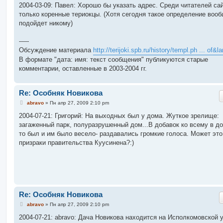
о
2004-03-09: Павел: Хорошо бы указать адрес. Среди читателей са
б
только коренные териокцы. (Хотя сегодня такое определение вооб
щ
е
подойдет никому)
н
и
е
-----
Обсуждение материала
http://terijoki.spb.ru/history/templ.ph ... of&l
В формате "дата: имя: текст сообщения" публикуются старые
комментарии, оставленные в 2003-2004 гг.
Re: Особняк Новикова
С
abravo
»
Пн апр 27, 2009 2:10 pm
о
о
2004-07-21: Григорий: На выходных был у дома. Жуткое зрелище:
б
загаженный парк, полуразрушенный дом...В добавок ко всему в до
щ
е
то был и им было весело- раздавались громкие голоса. Может это
н
призраки правительства Куусинена?:)
и
е
Re: Особняк Новикова
С
abravo
»
Пн апр 27, 2009 2:10 pm
о
о
2004-07-21: abravo: Дача Новикова находится на Исполкомовской у
б