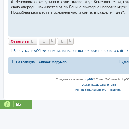
6. Исполкомовская улица отходит влево от ул.Комендантской, кот
щ
е
свою очередь, начинается от пр.Ленина примерно напротив кирхи.
н
Подробная карта есть в основной части сайта, в разделе "Где?".
и
е
Ответить
Вернуться в «Обсуждение материалов исторического раздела сайта»
На главную
Список форумов
Удал
Создано на основе
phpBB
® Forum Software © phpBB
Русская поддержка phpBB
Конфиденциальность
|
Правила
95