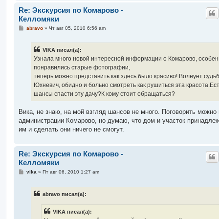
Re: Экскурсия по Комарово -
Келломяки
С
abravo
»
Чт авг 05, 2010 6:56 am
о
о
б
VIKA писал(а):
щ
е
Узнала много новой интересной информации о Комарово, особе
н
понравились старые фотографии,
и
е
теперь можно представить как здесь было красиво! Волнует судь
Юхневич, обидно и больно смотреть как рушиться эта красота.Ест
шансы спасти эту дачу?К кому стоит обращаться?
Вика, не знаю, на мой взгляд шансов не много. Поговорить можно 
администрации Комарово, но думаю, что дом и участок принадлеж
им и сделать они ничего не смогут.
Re: Экскурсия по Комарово -
Келломяки
С
vika
»
Пт авг 06, 2010 1:27 am
о
о
б
abravo писал(а):
щ
е
н
VIKA писал(а):
и
е