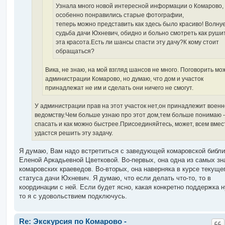
Узнала много новой интересной информации о Комарово,
особенно понравились старые фотографии,
теперь можно представить как здесь было красиво! Волну
судьба дачи Юхневич, обидно и больно смотреть как руши
эта красота.Есть ли шансы спасти эту дачу?К кому стоит
обращаться?
Вика, не знаю, на мой взгляд шансов не много. Поговорить мо
администрации Комарово, но думаю, что дом и участок
принадлежат не им и сделать они ничего не смогут.
У администрации прав на этот участок нет,он принадлежит воен
ведомству.Чем больше узнаю про этот дом,тем больше понимаю -
спасать и как можно быстрее.Присоединяйтесь, может, всем вмес
удастся решить эту задачу.
Я думаю, Вам надо встретиться с заведующей комаровской библи
Еленой Аркадьевной Цветковой. Во-первых, она одна из самых з
комаровских краеведов. Во-вторых, она наверняка в курсе текуще
статуса дачи Юхневич. Я думаю, что если делать что-то, то в
координации с ней. Если будет ясно, какая конкретно поддержка 
то я с удовольствием подключусь.
Re: Экскурсия по Комарово -