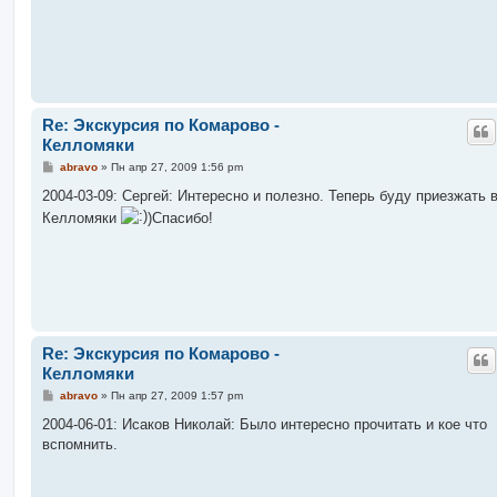
е
н
и
е
Re: Экскурсия по Комарово -
Келломяки
С
abravo
»
Пн апр 27, 2009 1:56 pm
о
о
2004-03-09: Сергей: Интересно и полезно. Теперь буду приезжать 
б
Келломяки
)Спасибо!
щ
е
н
и
е
Re: Экскурсия по Комарово -
Келломяки
С
abravo
»
Пн апр 27, 2009 1:57 pm
о
о
2004-06-01: Исаков Николай: Было интересно прочитать и кое что
б
вспомнить.
щ
е
н
и