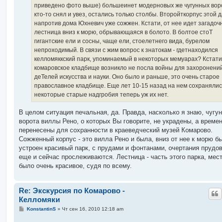
е
приведено фото выше) большеинет модерновых же чугунных воро
кто-то снял и увез, остались только столбы. Второйткорпус этой 
напротив дома Юхневич уже сожжен. Кстати, от нее идет загадоч
лестница вниз к морю, обрывающаяся в болото. В болтое стоТ
гигантские ели и сосны, чаще ели, стоелетнего вида, бурелом
непроходимый. В связи с жим вопрос к знатокам - гдетнаходился
келломяккский парк, упоминаемый в некоторых мемуарах? Кстати
комаровское кладбище возникло не посла войны для захоронени
деТелей искусства и науки. Оно было и раньше, это очень старое
православное кладбище. Еще лет 10-15 назад на нем сохранялис
некоторые старые надгробия теперь уж их нет.
В целом ситуация печальная, да. Правда, насколько я знаю, чугу
ворота виллы Рено, о которых Вы говорите, не украдены, а време
перенесены для сохранности в краеведческий музей Комарово.
Сожженный корпус - это вилла Рено и была, вниз от нее к морю б
устроен красивый парк, с прудами и фонтанами, очертания прудо
еще и сейчас прослеживаются. Лестница - часть этого парка, мес
было очень красивое, судя по всему.
Re: Экскурсия по Комарово -
Келломяки
С
KonstantinS
»
Чт сен 16, 2010 12:18 am
о
о