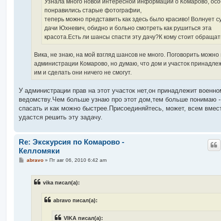
Узнала много новой интересной информации о Комарово, ос
понравились старые фотографии,
теперь можно представить как здесь было красиво! Волнует с
дачи Юхневич, обидно и больно смотреть как рушиться эта
красота.Есть ли шансы спасти эту дачу?К кому стоит обраща
Вика, не знаю, на мой взгляд шансов не много. Поговорить можно 
администрации Комарово, но думаю, что дом и участок принадле
им и сделать они ничего не смогут.
У администрации прав на этот участок нет,он принадлежит военно
ведомству.Чем больше узнаю про этот дом,тем больше понимаю -
спасать и как можно быстрее.Присоединяйтесь, может, всем вмес
удастся решить эту задачу.
Re: Экскурсия по Комарово -
Келломяки
С
abravo
»
Пт авг 06, 2010 6:42 am
о
о
б
vika писал(а):
щ
е
н
abravo писал(а):
и
е
VIKA писал(а):