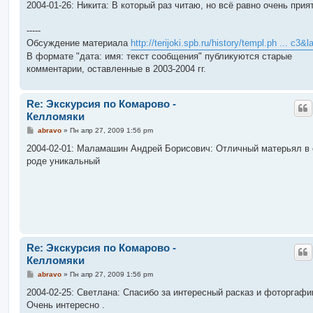
о
2004-01-26: Никита: В который раз читаю, но всё равно очень приятн
б
щ
е
-----
н
Обсуждение материала
http://terijoki.spb.ru/history/templ.ph ... c3&
и
е
В формате "дата: имя: текст сообщения" публикуются старые
комментарии, оставленные в 2003-2004 гг.
Re: Экскурсия по Комарово -
Келломяки
С
abravo
»
Пн апр 27, 2009 1:56 pm
о
о
2004-02-01: Маламашин Андрей Борисович: Отличный матерьял в
б
роде уникальный
щ
е
н
и
е
Re: Экскурсия по Комарово -
Келломяки
С
abravo
»
Пн апр 27, 2009 1:56 pm
о
о
2004-02-25: Светлана: Спасибо за интересный расказ и фоторгафи
б
Очень интересно .
щ