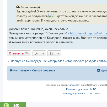
о
б
Гость писал(а):
щ
е
Здравствуйте! Очень печально, что сохранить такую историческу
н
красоту не получилось.
В детстве мой д/с как раз и располага
и
е
этой территории. И я его достаточно хорошо помню.
Добрый вечер. Конечно, очень печально.
Заходите к нам в раздел "Старые дачи" -
http://terijoki.spb.ru/old_da
там много материалов по Комарово, может быть Вас что-то заинте
А может быть вспомните что-то и напишете...
Ответить
Вернуться в «Обсуждение материалов исторического раздела сайта»
На главную
Список форумов
Удал
Создано на основе
phpBB
® Forum Software © phpBB
Русская поддержка phpBB
Конфиденциальность
|
Правила
140