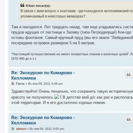
б
Kikan писал(а):
щ
е
В связи с жим вопрос к знатокам - гдетнаходился келломяккский п
н
упоминаемый в некоторых мемуарах? .
и
е
Там и находился. Лет тридцать назад, там еще угадывалась сист
прудов идущих от лестнице к Заливу (типа Петродворца!) Кое-где
остовы фонтанов. Самый крупный пруд (мы его звали "Лебединкой
посередине островок размером 5 на 5 метров.
“Настоящий путешественник не имеет конкретных планов и конечных целей” Л
(570-490 до н.э.)
Re: Экскурсия по Комарово -
Келломяки
С
Гость
»
Вс янв 09, 2011 4:48 pm
о
о
Здравствуйте! Очень печально, что сохранить такую историческу
б
красоту не получилось.
В детстве мой д/с как раз и располага
щ
е
этой территории. И я его достаточно хорошо помню.
н
и
е
Re: Экскурсия по Комарово -
Келломяки
С
abravo
»
Вс янв 09, 2011 5:05 pm
о