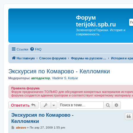
Форум
terijoki.spb.ru
Зеленогорск/Териоки. История и
современность.
Ссылки
FAQ
На главную
Список форумов
Форумы на русском языке
Экскурсия по Комарово - Келломяки
Модераторы:
автодоктор
,
Vladimir S. Kotlyar
Правила форума
Форум предназначен ТОЛЬКО для обсуждения конкретных материалов историче
форума создается администратором и соответствует конкретному материалу и
Поиск
Расшир
Ответить
Экскурсия по Комарово -
Келломяки
С
abravo
»
Пн апр 27, 2009 1:55 pm
о