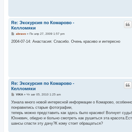
е
Re: Экскурсия по Комарово -
Келломяки
С
abravo
»
Пн апр 27, 2009 1:57 pm
о
о
2004-07-14: Анастасия: Спасибо. Очень красиво и интересно
б
щ
е
н
и
е
Re: Экскурсия по Комарово -
Келломяки
С
VIKA
»
Чт авг 05, 2010 1:25 am
о
о
Узнала много новой интересной информации о Комарово, особенн
б
понравились старые фотографии,
щ
е
теперь можно представить как здесь было красиво! Волнует судь
н
Юхневич, обидно и больно смотреть как рушиться эта красота.Ест
и
е
шансы спасти эту дачу?К кому стоит обращаться?