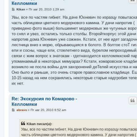
Келломяки
С
Kikan
»
Пт авг 20, 2010 1:29 am
о
о
Увы, все по частям гибнет. На даче Юхневич по изразцу повытаск
б
часть облицовки цветного модернового камина. У дачи напротив (
щ
е
приведено фото выше) большеинет модерновых же чугунных ворот 
н
то снял и увез, остались только столбы. Второйткорпус этой дачи
и
е
напротив дома Юхневич уже сожжен. Кстати, от нее идет загадоч
лестница вниз к морю, обрывающаяся в болото. В болтое стоТ гиг
ели и сосны, чаще ели, стоелетнего вида, бурелом непроходимый
связи с жим вопрос к знатокам - гдетнаходился келломяккский пар
упоминаемый в некоторых мемуарах? Кстати, комаровское кладб
возникло не посла войны для захоронений деТелей искусства и на
Оно было и раньше, это очень старое православное кладбище. Е
10-15 назад на нем сохранялись некоторые старые надгробия тепе
их нет.
Re: Экскурсия по Комарово -
Келломяки
С
abravo
»
Пт авг 20, 2010 6:52 am
о
о
б
Kikan писал(а):
щ
е
Увы, все по частям гибнет. На даче Юхневич по изразцу повытаск
н
часть облицовки цветного модернового камина. У дачи напротив (
и