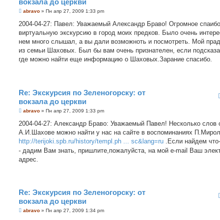
вокзала до церкви
С
abravo
»
Пн апр 27, 2009 1:33 pm
о
о
2004-04-27: Павел: Уважаемый Александр Браво! Огромное спаибо
б
виртуальную экскурсию в город моих предков. Было очень интере
щ
е
нем много слышал, а вы дали возможноть и посмотреть. Мой пра
н
из семьи Шаховых. Был бы вам очень признателен, если подсказа
и
е
где можно найти еще информацию о Шаховых.Зарание спасибо.
Re: Экскурсия по Зеленогорску: от
вокзала до церкви
С
abravo
»
Пн апр 27, 2009 1:33 pm
о
о
2004-04-27: Александр Браво: Уважаемый Павел! Несколько слов 
б
А.И.Шахове можно найти у нас на сайте в воспоминаниях П.Мирол
щ
е
http://terijoki.spb.ru/history/templ.ph ... sc&lang=ru
.Если найдем что
н
- дадим Вам знать, пришлите,пожалуйста, на мой e-mail Ваш элек
и
е
адрес.
Re: Экскурсия по Зеленогорску: от
вокзала до церкви
С
abravo
»
Пн апр 27, 2009 1:34 pm
о