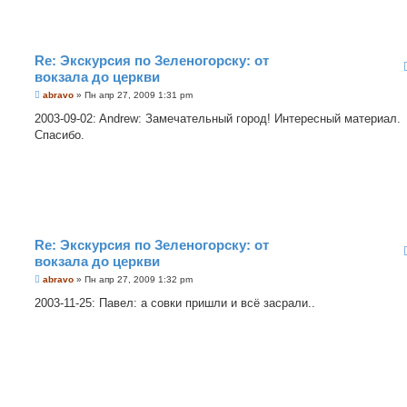
Re: Экскурсия по Зеленогорску: от
вокзала до церкви
С
abravo
»
Пн апр 27, 2009 1:31 pm
о
о
2003-09-02: Andrew: Замечательный город! Интересный материал.
б
Спасибо.
щ
е
н
и
е
Re: Экскурсия по Зеленогорску: от
вокзала до церкви
С
abravo
»
Пн апр 27, 2009 1:32 pm
о
о
2003-11-25: Павел: а совки пришли и всё засрали..
б
щ
е
н
и
е