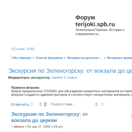
Форум
terijoki.spb.ru
Зеленогорск/Териоки. История и
современность.
Ссылки
FAQ
На главную
Список форумов
Форумы на русском языке
Экскурсия по Зеленогорску: от вокзала до ц
Модераторы:
автодоктор
,
Vladimir S. Kotlyar
Правила форума
Форум предназначен ТОЛЬКО для обсуждения конкретных материалов историче
форума создается администратором и соответствует конкретному материалу и
Поиск
Расширенный 
Ответить
Экскурсия по Зеленогорску: от
вокзала до церкви
С
abravo
»
Пн апр 27, 2009 1:29 pm
о