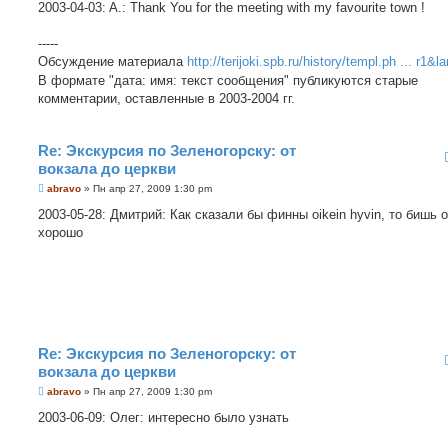
о
2003-04-03: A.: Thank You for the meeting with my favourite town !
б
щ
е
-----
н
Обсуждение материала
http://terijoki.spb.ru/history/templ.ph ... r1&l
и
е
В формате "дата: имя: текст сообщения" публикуются старые
комментарии, оставленные в 2003-2004 гг.
Re: Экскурсия по Зеленогорску: от
вокзала до церкви
С
abravo
»
Пн апр 27, 2009 1:30 pm
о
о
2003-05-28: Дмитрий: Как сказали бы финны oikein hyvin, то бишь 
б
хорошо
щ
е
н
и
е
Re: Экскурсия по Зеленогорску: от
вокзала до церкви
С
abravo
»
Пн апр 27, 2009 1:30 pm
о
о
2003-06-09: Олег: интересно было узнать
б
щ