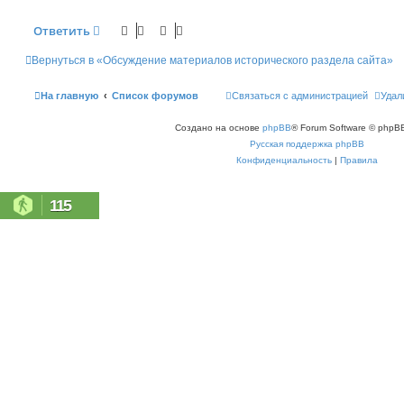
н
и
Ответить
е
Вернуться в «Обсуждение материалов исторического раздела сайта»
На главную
Список форумов
Связаться с администрацией
Удал
Создано на основе
phpBB
® Forum Software © phpBB
Русская поддержка phpBB
Конфиденциальность
|
Правила
115