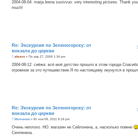
о
2004-08-04: marja.leena suvivvuo: very interesting pictures. Thank yo
б
much!
щ
е
н
и
е
Re: Экскурсия по Зеленогорску: от
вокзала до церкви
С
abravo
»
Пн апр 27, 2009 1:34 pm
о
о
2004-08-12: сиёжа: всё моё детство прошло в этом городе.Спасиб
б
огромное за это путешевствие.Я по настоящему окунулся в прош
щ
е
н
и
е
Re: Экскурсия по Зеленогорску: от
вокзала до церкви
С
Молчанов
»
Вт ноя 08, 2011 8:18 pm
о
о
Очень неплохо. НО: магазин не Сейлонена, а, насколько помню
б
Сеппянена.
щ
е