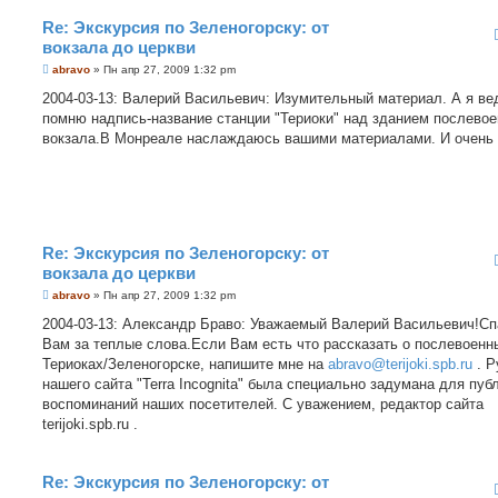
Re: Экскурсия по Зеленогорску: от
вокзала до церкви
С
abravo
»
Пн апр 27, 2009 1:32 pm
о
о
2004-03-13: Валерий Васильевич: Изумительный материал. А я ве
б
помню надпись-название станции "Териоки" над зданием послевое
щ
е
вокзала.В Монреале наслаждаюсь вашими материалами. И очень 
н
и
е
Re: Экскурсия по Зеленогорску: от
вокзала до церкви
С
abravo
»
Пн апр 27, 2009 1:32 pm
о
о
2004-03-13: Александр Браво: Уважаемый Валерий Васильевич!Сп
б
Вам за теплые слова.Если Вам есть что рассказать о послевоенн
щ
е
Териоках/Зеленогорске, напишите мне на
abravo@terijoki.spb.ru
. Р
н
нашего сайта "Terra Incognita" была специально задумана для пуб
и
е
воспоминаний наших посетителей. С уважением, редактор сайта
terijoki.spb.ru .
Re: Экскурсия по Зеленогорску: от