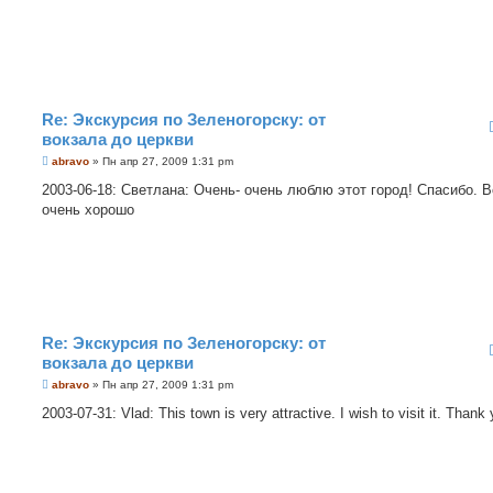
е
н
и
е
Re: Экскурсия по Зеленогорску: от
вокзала до церкви
С
abravo
»
Пн апр 27, 2009 1:31 pm
о
о
2003-06-18: Светлана: Очень- очень люблю этот город! Спасибо. В
б
очень хорошо
щ
е
н
и
е
Re: Экскурсия по Зеленогорску: от
вокзала до церкви
С
abravo
»
Пн апр 27, 2009 1:31 pm
о
о
2003-07-31: Vlad: This town is very attractive. I wish to visit it. Thank 
б
щ
е
н
и
е