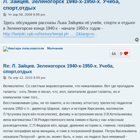
Л. Зайцев. Зеленогорск 1940-х-1950-х. Учеба,
спорт,отдых
С
Чт апр 09, 2009 9:59 pm
о
о
Здесь обсуждаем рассказы Льва Зайцева об учебе, спорте и отдыхе
б
в Зеленогорске конца 1940-х - начале 1950-х годов -
щ
е
http://terijoki.spb.ru/history/templ.ph ... -2&lang=ru
.
н
и
е
Молчанов
0
Re: Л. Зайцев. Зеленогорск 1940-х-1950-х. Учеба,
спорт,отдых
С
Пн апр 12, 2010 8:05 pm
о
о
Великолепно. Со светлым мировоззрением, что немаловажно. Вот где пропадали
б
таланты - хоть Ленин и писал, что, мол, капитализм душил таланты, но и
щ
е
коммунизм тоже того...
н
Восстанавливаю (увы, не по памяти, а по своему аттестату зрелости) педагогов
и
е
начала 1950-х гг.: директор Шарков, завуч и историк Кирсанова, математик
Л.Чугунова (муж вёл психологию), физику и астрономию вела З.В.Котельникова;
жена математика Г.М.Рождественского вела химию и была у нас классным
руководителем; С.П.Федоров вёл, вроде, древнюю историю и, главное, географию;
потом географию вела женщина, и тоже в полувоенной форме. Петра Васильевича
называли Петрухой - дело он, может быть, и знал, но педагог был неважный -