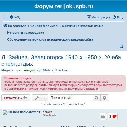
Форум terijoki.spb.ru
FAQ
Регистрация
Вход
На главную
Список форумов
Форумы на русском языке
История и краеведение
Обсуждение материалов исторического раздела сайта
П
о
Л. Зайцев. Зеленогорск 1940-х-1950-х. Учеба,
и
спорт,отдых
с
Модераторы:
автодоктор
,
Vladimir S. Kotlyar
к
Правила форума
Форум предназначен ТОЛЬКО для обсуждения конкретных материалов
исторического раздела сайта. Каждая тема форума создается администратором
и соответствует конкретному материалу исторического раздела.
Поиск
Расширен
Ответить
3 сообщения • Страница
1
из
1
abravo
Site Admin
0