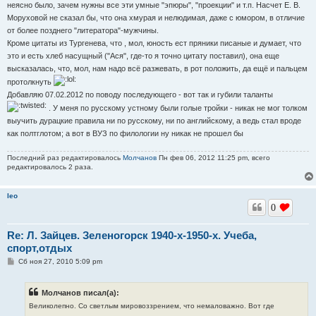
неясно было, зачем нужны все эти умные "эпюры", "проекции" и т.п. Насчет Е. В.
Моруховой не сказал бы, что она хмурая и нелюдимая, даже с юмором, в отличие
от более позднего "литератора"-мужчины.
Кроме цитаты из Тургенева, что , мол, юность ест пряники писаные и думает, что
это и есть хлеб насущный ("Ася", где-то я точно цитату поставил), она еще
высказалась, что, мол, нам надо всё разжевать, в рот положить, да ещё и пальцем
протолкнуть
Добавляю 07.02.2012 по поводу последующего - вот так и губили таланты
. У меня по русскому устному были голые тройки - никак не мог толком
выучить дурацкие правила ни по русскому, ни по английскому, а ведь стал вроде
как полтглотом; а вот в ВУЗ по филологии ну никак не прошел бы
Последний раз редактировалось
Молчанов
Пн фев 06, 2012 11:25 pm, всего
редактировалось 2 раза.
leo
0
Re: Л. Зайцев. Зеленогорск 1940-х-1950-х. Учеба,
спорт,отдых
С
Сб ноя 27, 2010 5:09 pm
о
о
б
Молчанов писал(а):
щ
е
Великолепно. Со светлым мировоззрением, что немаловажно. Вот где
н