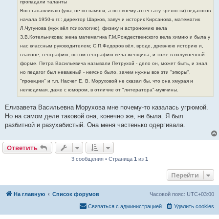
пропадали таланты
и
е
Восстанавливаю (увы, не по памяти, а по своему аттестату зрелости) педагогов
начала 1950-х гг.: директор Шарков, завуч и историк Кирсанова, математик
Л.Чугунова (муж вёл психологию), физику и астрономию вела
З.В.Котельникова; жена математика Г.М.Рождественского вела химию и была у
нас классным руководителем; С.П.Федоров вёл, вроде, древнюю историю и,
главное, географию; потом географию вела женщина, и тоже в полувоенной
форме. Петра Васильевича называли Петрухой - дело он, может быть, и знал,
но педагог был неважный - неясно было, зачем нужны все эти "эпюры",
"проекции" и т.п. Насчет Е. В. Моруховой не сказал бы, что она хмурая и
нелюдимая, даже с юмором, в отличие от "литератора"-мужчины.
Елизавета Васильевна Морухова мне почему-то казалась угрюмой.
Но на самом деле таковой она, конечно же, не была. Я был
разбитной и разухабистый. Она меня частенько одергивала.
Ответить
3 сообщения • Страница
1
из
1
Перейти
На главную
Список форумов
Часовой пояс:
UTC+03:00
Связаться с администрацией
Удалить cookies