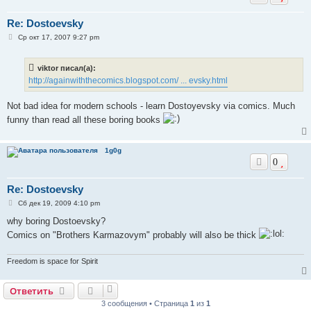
Re: Dostoevsky
С
Ср окт 17, 2007 9:27 pm
о
о
б
viktor писал(а):
щ
е
http://againwiththecomics.blogspot.com/ ... evsky.html
н
и
е
Not bad idea for modern schools - learn Dostoyevsky via comics. Much
funny than read all these boring books
1g0g
0
Re: Dostoevsky
С
Сб дек 19, 2009 4:10 pm
о
о
why boring Dostoevsky?
б
Comics on "Brothers Karmazovym" probably will also be thick
щ
е
н
и
Freedom is space for Spirit
е
Ответить
3 сообщения • Страница
1
из
1