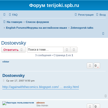
Форум terijoki.spb.ru
FAQ
Регистрация
Вход
На главную
Список форумов
English Forums/Форумы на английском языке
Zelenogorsk talks
П
о
Dostoevsky
и
Поиск
Расширенный поис
Ответить
с
3 сообщения • Страница
1
из
1
к
viktor
0
Dostoevsky
С
Ср окт 17, 2007 8:50 pm
о
о
http://againwiththecomics.blogspot.com/ ... evsky.html
б
щ
е
н
и
abravo
е
Site Admin
0