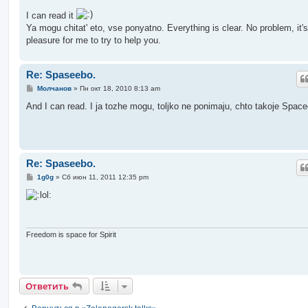
о
о
I can read it
б
Ya mogu chitat' eto, vse ponyatno. Everything is clear. No problem, it's
щ
е
pleasure for me to try to help you.
н
и
е
Re: Spaseebo.
С
Молчанов
»
Пн окт 18, 2010 8:13 am
о
о
And I can read. I ja tozhe mogu, toljko ne ponimaju, chto takoje Spac
б
щ
е
н
и
е
Re: Spaseebo.
С
1g0g
»
Сб июн 11, 2011 12:35 pm
о
о
б
щ
е
н
и
Freedom is space for Spirit
е
Ответить