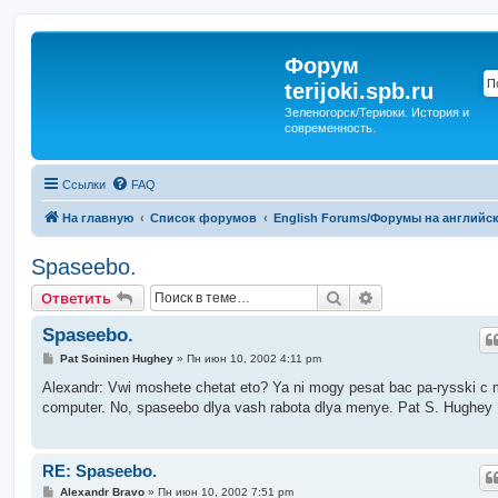
Форум
terijoki.spb.ru
Зеленогорск/Териоки. История и
современность.
Ссылки
FAQ
На главную
Список форумов
English Forums/Форумы на английс
Spaseebo.
Поиск
Расширенный п
Ответить
Spaseebo.
С
Pat Soininen Hughey
»
Пн июн 10, 2002 4:11 pm
о
о
Alexandr: Vwi moshete chetat eto? Ya ni mogy pesat bac pa-rysski c 
б
computer. No, spaseebo dlya vash rabota dlya menye. Pat S. Hughey
щ
е
н
и
е
RE: Spaseebo.
С
Alexandr Bravo
»
Пн июн 10, 2002 7:51 pm