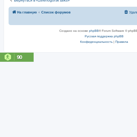
Вернуться в «Zelenogorsk talks»
На главную
Список форумов
Удал
Создано на основе
phpBB
® Forum Software © phpBB
Русская поддержка phpBB
Конфиденциальность
|
Правила
90