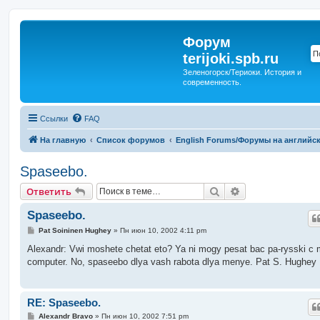
Форум
terijoki.spb.ru
Зеленогорск/Териоки. История и
современность.
Ссылки
FAQ
На главную
Список форумов
English Forums/Форумы на английс
Spaseebo.
Поиск
Расширенный п
Ответить
Spaseebo.
С
Pat Soininen Hughey
»
Пн июн 10, 2002 4:11 pm
о
о
Alexandr: Vwi moshete chetat eto? Ya ni mogy pesat bac pa-rysski c 
б
computer. No, spaseebo dlya vash rabota dlya menye. Pat S. Hughey
щ
е
н
и
е
RE: Spaseebo.
С
Alexandr Bravo
»
Пн июн 10, 2002 7:51 pm