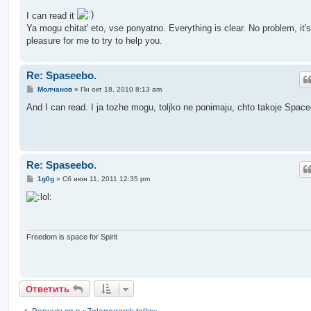
о
о
I can read it
б
Ya mogu chitat' eto, vse ponyatno. Everything is clear. No problem, it's
щ
е
pleasure for me to try to help you.
н
и
е
Re: Spaseebo.
С
Молчанов
»
Пн окт 18, 2010 8:13 am
о
о
And I can read. I ja tozhe mogu, toljko ne ponimaju, chto takoje Spac
б
щ
е
н
и
е
Re: Spaseebo.
С
1g0g
»
Сб июн 11, 2011 12:35 pm
о
о
б
щ
е
н
и
Freedom is space for Spirit
е
Ответить