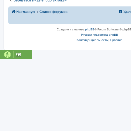
Вернуться в «Zelenogorsk talks»
На главную
Список форумов
Удал
Создано на основе
phpBB
® Forum Software © phpBB
Русская поддержка phpBB
Конфиденциальность
|
Правила
98