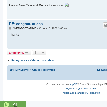
о
о
Happy New Year and X-mas to you too.
б
щ
е
н
и
е
RE: congratulations
С
бМЕЛУБОДТ вТБЧП
»
Ср янв 16, 2002 5:00 am
о
о
Thanks !
б
щ
е
н
и
е
Ответить
Вернуться в «Zelenogorsk talks»
На главную
Список форумов
Удал
Создано на основе
phpBB
® Forum Software © phpBB
Русская поддержка phpBB
Конфиденциальность
|
Правила
91