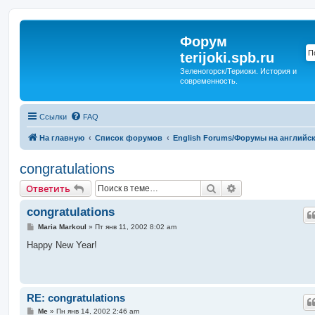
Форум
terijoki.spb.ru
Зеленогорск/Териоки. История и
современность.
Ссылки
FAQ
На главную
Список форумов
English Forums/Форумы на английс
congratulations
Поиск
Расширенный п
Ответить
congratulations
С
Maria Markoul
»
Пт янв 11, 2002 8:02 am
о
о
Happy New Year!
б
щ
е
н
и
е
RE: congratulations
С
Me
»
Пн янв 14, 2002 2:46 am