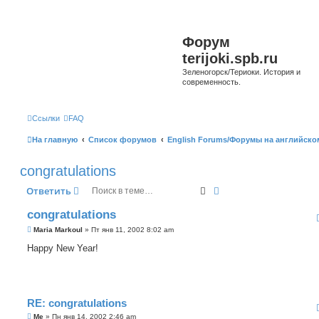
Форум
terijoki.spb.ru
Зеленогорск/Териоки. История и
современность.
Ссылки
FAQ
На главную
Список форумов
English Forums/Форумы на английско
congratulations
Поиск
Расширенный поиск
Ответить
congratulations
С
Maria Markoul
»
Пт янв 11, 2002 8:02 am
о
о
Happy New Year!
б
щ
е
н
и
е
RE: congratulations
С
Me
»
Пн янв 14, 2002 2:46 am