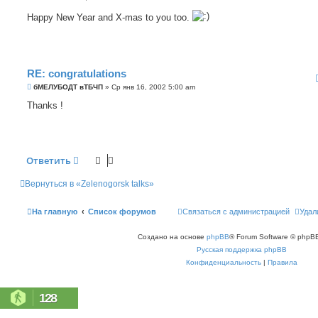
о
о
Happy New Year and X-mas to you too.
б
щ
е
н
и
е
RE: congratulations
С
бМЕЛУБОДТ вТБЧП
»
Ср янв 16, 2002 5:00 am
о
о
Thanks !
б
щ
е
н
и
е
Ответить
Вернуться в «Zelenogorsk talks»
На главную
Список форумов
Связаться с администрацией
Удал
Создано на основе
phpBB
® Forum Software © phpBB
Русская поддержка phpBB
Конфиденциальность
|
Правила
128