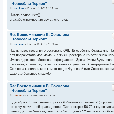
"Новосёлы Териок"
С
manique
»
Пт сен 14, 2012 4:14 pm
о
о
Читаю с упоением))
б
спасибо огромное автору за его труд.
щ
е
н
и
е
Re: Воспоминания В. Соколова
"Новосёлы Териок"
С
manique
»
Сб сен 15, 2012 11:28 am
о
о
Часть повествования о ресторане ОЛЕНЬ особенно близка мне. Т
б
лет проработала моя мама, и я жизнь ресторана изнутри знаю неп
щ
е
Имена директора Морозова, официантов - Эрика, Жени Бурулева,
н
Сергеева, всколыхнули воспоминания о детстве. А метрдотель Н
и
е
Стоянова казалась мне кем-то вроде Фурцевой или Снежной корол
Еще раз большое спасибо!
Re: Воспоминания В. Соколова
"Новосёлы Териок"
С
abravo
»
Пн дек 03, 2012 7:38 pm
о
о
8 декабря в 15 час зеленогорская библиотека (Ленина, 25) пригла
б
встречу любителей краеведения: "Зеленогорск 50-70-х годов глаз
щ
е
очевидца. Это было недавно, это было давно." У нас в гостях бы
н