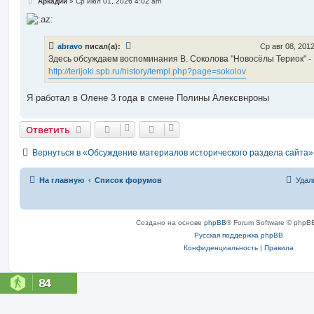
С
Аркадий
»
Ср июл 01, 2026 4:02 am
о
о
б
щ
е
abravo
писал(а):
Ср авг 08, 201
н
Здесь обсуждаем воспоминания В. Соколова "Новосёлы Териок" -
и
е
http://terijoki.spb.ru/history/templ.php?page=sokolov
Я работал в Олене 3 года в смене Полины Алексвнроны
Ответить
Вернуться в «Обсуждение материалов исторического раздела сайта»
На главную
Список форумов
Удал
Создано на основе
phpBB
® Forum Software © phpBB
Русская поддержка phpBB
Конфиденциальность
|
Правила
84