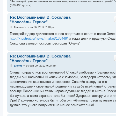
и
“Настоящий путешественник не имеет конкретных планов и конечных целей” Л
е
(570-490 до н.э.)
Re: Воспоминания В. Соколова
"Новосёлы Териок"
С
Гость
»
Чт сен 06, 2012 7:10 pm
о
о
Госстройнадзор добивается сноса апартамент-отеля в парке Зеле
б
http://ktostroit.ru/news/market/183448/
и тогда дети и правнуки Сла
щ
е
Соколова заново построят ресторан "Олень"
н
и
е
Re: Воспоминания В. Соколова
"Новосёлы Териок"
С
Lion08
»
Вс сен 09, 2012 9:05 am
о
о
Очень понравились воспоминания! С какой любовью к Зеленогорск
б
людям они написаны! И конечно с юмором, благодоря которому чи
щ
е
воспоминания становится интереснее. Спасибо автору за его
н
неравнодушие к свое малой родине и к судьбе всей нашей страны
и
е
вообще.Побольше бы таких неравнодушных людей и жить в Росси
бы лучше, а сама страна стала бы чище! Здоровья автору и его 
Ире! И конечно хотелось бы, чтобы он публиковал свои путевые з
думаю это у него получится не менее замечательно!