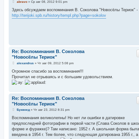
С
abravo
»
Ср авг 08, 2012 9:01 pm
о
о
Здесь обсуждаем воспоминания В. Соколова "Новосёлы Териок" -
б
http://terijoki.spb.ru/history/templ.php?page=sokolov
щ
е
н
и
е
Re: Воспоминания В. Соколова
"Новосёлы Териок"
С
alexandrus
»
Чт авг 09, 2012 5:08 pm
о
о
Огромное спасибо за воспоминания!!!
б
Прочитал не отрываясь и с большим удовольствием.
щ
е
н
и
е
Re: Воспоминания В. Соколова
"Новосёлы Териок"
С
Буквоед
»
Чт авг 23, 2012 8:31 pm
о
о
Воспоминания великолепны! Но нет ли ошибки в датировке
б
предпоследней фотографии в первой части (Слава Соколов в шко
щ
е
форме и фуражке)? Там написано: 1952 г. А школьная форма был
н
введена в 1954 г. Тем более, что следующая датирована 1955 г., а
и