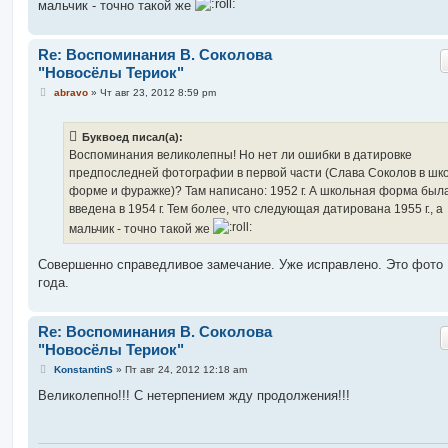
е
мальчик - точно такой же
Re: Воспоминания В. Соколова
"Новосёлы Териок"
С
abravo
»
Чт авг 23, 2012 8:59 pm
о
о
б
Буквоед писал(а):
щ
е
Воспоминания великолепны! Но нет ли ошибки в датировке
н
предпоследней фотографии в первой части (Слава Соколов в шк
и
е
форме и фуражке)? Там написано: 1952 г. А школьная форма был
введена в 1954 г. Тем более, что следующая датирована 1955 г., а
мальчик - точно такой же
Совершенно справедливое замечание. Уже исправлено. Это фото 
года.
Re: Воспоминания В. Соколова
"Новосёлы Териок"
С
KonstantinS
»
Пт авг 24, 2012 12:18 am
о
о
Великолепно!!! С нетерпением жду продолжения!!!
б
щ
е
н