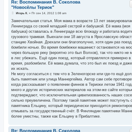
Re: Воспоминания В. Соколова
"Новосёлы Териок"
С
Игорь К.
»
Пт сен 14, 2012 1:08 am
о
о
Замечательная статья. Моя мама в возрасте 13 лет эвакуировала
б
Ленинграда со своей младшей сестрой и бабушкой. Её мама (моя
щ
е
бабушка) оставалась в Ленинграде всю блокаду и работала води
н
грузового трамвая. Выехали они 18 августа в Ярославскую област
и
е
станцию Хвойная. Доехали они благополучно, хотя один раз поезд
бомбили ночью. Во время бомбежки машинист остановился на мо
через большую реку (вероятно это был Волхов), так что никто не 
в лес убежать. Ещё один поезд, который отправлялся примерно в 
время, разбомбили. Её мама думала, что это был их поезд и даж
их искать.
Не могу согласиться с тем что в Зеленогорске или где-то ещё до
быть памятник или улица Маннергейма. Автор сам себе противоре
когда рассказывает о появлении финнов в Териоки летом 1941 год
много и других исторических материалов на этом-же сайте которы
подтверждают, что исключительная цивилизованность наших сос
сильно преувеличена. Поэтому такой памятник может постугнуть 
памятника Ельцину, который периодически приходится ремонтиров
отмывать за государственный счёт. В Финляндии памятники Манн
более уместны, также как Ельцину в Прибалтике.
Re: Воспоминания В. Соколова