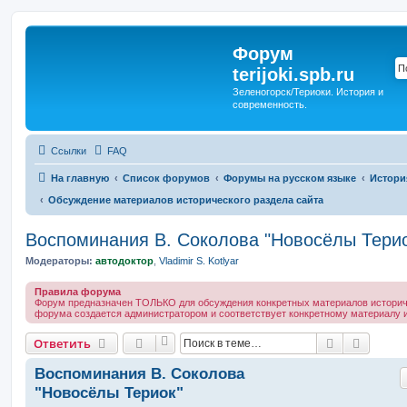
Форум
terijoki.spb.ru
Зеленогорск/Териоки. История и
современность.
Ссылки
FAQ
На главную
Список форумов
Форумы на русском языке
Истори
Обсуждение материалов исторического раздела сайта
Воспоминания В. Соколова "Новосёлы Терио
Модераторы:
автодоктор
,
Vladimir S. Kotlyar
Правила форума
Форум предназначен ТОЛЬКО для обсуждения конкретных материалов историче
форума создается администратором и соответствует конкретному материалу и
Поиск
Расшир
Ответить
Воспоминания В. Соколова
"Новосёлы Териок"