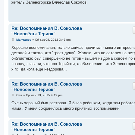
житель Зеленогорска Вячеслав Соколов.
и
е
Re: Воспоминания В. Соколова
"Новосёлы Териок"
С
Молчанов
»
Сб дек 08, 2012 3:46 pm
о
о
Хорошие воспоминания, только сейчас прочитал - много интересн
б
деталей и такого, что "греет душу". Жалею, что не остался на вст
щ
е
библиотеке: был совершенно не готов - вышел из дома совсем по 
н
поводу, сказали, что про Терийоки, а объявление - что Зеленогорск
и
е
х гг., да нога еще нездорова...
Re: Воспоминания В. Соколова
"Новосёлы Териок"
С
Оля
»
Ср май 13, 2015 4:49 pm
о
о
Очень хороший был ресторан. Я была ребенком, когда там работа
б
мама . У меня сохранилось много приятных воспоминаний.
щ
е
н
и
Re: Воспоминания В. Соколова
е
"Новосёлы Териок"