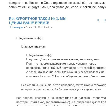
придется - ни Каско, ни Осаго вдохновенно машиной, так понимаю
заниматься не будут. Блин, эвакуатор дешевле. И законнее, получ
Re: КУРОРТНОЕ ТАКСИ № 1. МЫ
ЦЕНИМ ВАШЕ ВРЕМЯ!
С
manique
»
Пт авг 29, 2014 2:40 pm
о
о
б
Ingusha писал(а):
щ
е
н
abravo писал(а):
и
е
Ingusha писал(а):
Надо же... Для тех кто не знает - выглядит очень дико.
Понятно - время выдумывает новые услуги и новые
профессии, типа "тайный покупатель", "трезвый водитель" 
А разве это законно, если твою машину ведет человек, не
вписанный в полис? А то и вообще перегоняет без хозяин
Без хозяина - не знаю. А так, наверное, как-то можно страховк
оформить для таксиста. За бугром такая услуга давно есть.
Все, поняла - незаконно, но штраф типа 500-800 рэ (в Питере усл
полторы штуки в час, заплатить можно). Т.е. очередная дырка КоА