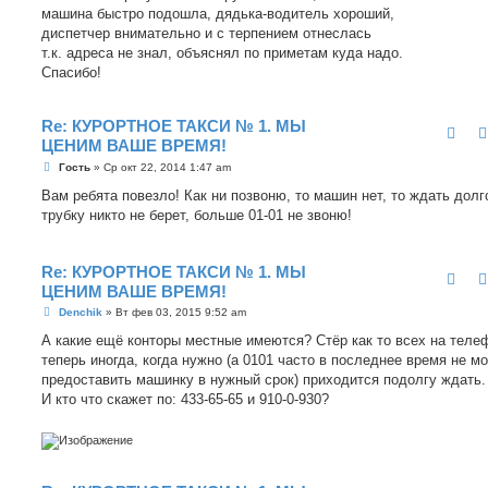
е
машина быстро подошла, дядька-водитель хороший,
н
диспетчер внимательно и с терпением отнеслась
и
е
т.к. адреса не знал, объяснял по приметам куда надо.
Спасибо!
Re: КУРОРТНОЕ ТАКСИ № 1. МЫ
ЦЕНИМ ВАШЕ ВРЕМЯ!
С
Гость
»
Ср окт 22, 2014 1:47 am
о
о
Вам ребята повезло! Как ни позвоню, то машин нет, то ждать долго
б
трубку никто не берет, больше 01-01 не звоню!
щ
е
н
и
Re: КУРОРТНОЕ ТАКСИ № 1. МЫ
е
ЦЕНИМ ВАШЕ ВРЕМЯ!
С
Denchik
»
Вт фев 03, 2015 9:52 am
о
о
А какие ещё конторы местные имеются? Стёр как то всех на теле
б
теперь иногда, когда нужно (а 0101 часто в последнее время не м
щ
е
предоставить машинку в нужный срок) приходится подолгу ждать.
н
И кто что скажет по: 433-65-65 и 910-0-930?
и
е