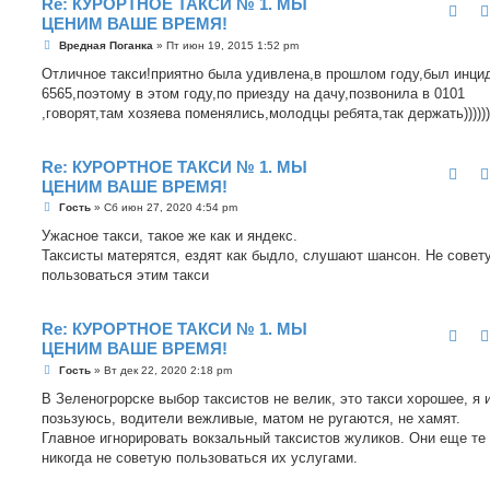
Re: КУРОРТНОЕ ТАКСИ № 1. МЫ
ЦЕНИМ ВАШЕ ВРЕМЯ!
С
Вредная Поганка
»
Пт июн 19, 2015 1:52 pm
о
о
Отличное такси!приятно была удивлена,в прошлом году,был инци
б
6565,поэтому в этом году,по приезду на дачу,позвонила в 0101
щ
е
,говорят,там хозяева поменялись,молодцы ребята,так держать)))))))))
н
и
е
Re: КУРОРТНОЕ ТАКСИ № 1. МЫ
ЦЕНИМ ВАШЕ ВРЕМЯ!
С
Гость
»
Сб июн 27, 2020 4:54 pm
о
о
Ужасное такси, такое же как и яндекс.
б
Таксисты матерятся, ездят как быдло, слушают шансон. Не совет
щ
е
пользоваться этим такси
н
и
е
Re: КУРОРТНОЕ ТАКСИ № 1. МЫ
ЦЕНИМ ВАШЕ ВРЕМЯ!
С
Гость
»
Вт дек 22, 2020 2:18 pm
о
о
В Зеленогрорске выбор таксистов не велик, это такси хорошее, я 
б
позьзуюсь, водители вежливые, матом не ругаются, не хамят.
щ
е
Главное игнорировать вокзальный таксистов жуликов. Они еще те
н
никогда не советую пользоваться их услугами.
и
е