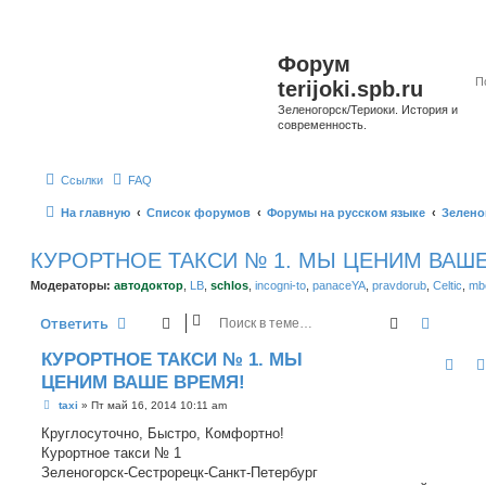
Форум
terijoki.spb.ru
Зеленогорск/Териоки. История и
современность.
Ссылки
FAQ
На главную
Список форумов
Форумы на русском языке
Зелено
КУРОРТНОЕ ТАКСИ № 1. МЫ ЦЕНИМ ВАШЕ
Модераторы:
автодоктор
,
LB
,
schlos
,
incogni-to
,
panaceYA
,
pravdorub
,
Celtic
,
mbo
Поиск
Расшир
Ответить
КУРОРТНОЕ ТАКСИ № 1. МЫ
ЦЕНИМ ВАШЕ ВРЕМЯ!
С
taxi
»
Пт май 16, 2014 10:11 am
о
о
Круглосуточно, Быстро, Комфортно!
б
Курортное такси № 1
щ
е
Зеленогорск-Сестрорецк-Санкт-Петербург
н