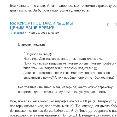
Без хозяина - не знаю. А так, наверное, как-то можно страховку 
для таксиста. За бугром такая услуга давно есть.
Re: КУРОРТНОЕ ТАКСИ № 1. МЫ
ЦЕНИМ ВАШЕ ВРЕМЯ!
С
Ingusha
»
Чт авг 28, 2014 11:09 am
о
о
б
abravo писал(а):
щ
е
н
Ingusha писал(а):
и
е
Надо же... Для тех кто не знает - выглядит очень дико.
Понятно - время выдумывает новые услуги и новые професси
типа "тайный покупатель", "трезвый водитель" )))
А разве это законно, если твою машину ведет человек, не
вписанный в полис? А то и вообще перегоняет без хозяина?
Без хозяина - не знаю. А так, наверное, как-то можно страховку
оформить для таксиста. За бугром такая услуга давно есть.
Все, поняла - незаконно, но штраф типа 500-800 рэ (в Питере услу
полторы штуки в час, заплатить можно). Т.е. очередная дырка КоА
бы незаконно, но как бы за бабло валяйте) Плюс договоренка с н
правохранительными навеняка. Но при ДТП, владельцу поплясать