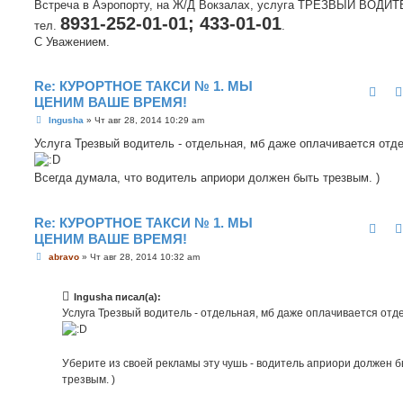
Встреча в Аэропорту, на Ж/Д Вокзалах, услуга ТРЕЗВЫЙ ВОДИТ
и
е
8931-252-01-01; 433-01-01
тел.
.
С Уважением.
Re: КУРОРТНОЕ ТАКСИ № 1. МЫ
ЦЕНИМ ВАШЕ ВРЕМЯ!
С
Ingusha
»
Чт авг 28, 2014 10:29 am
о
о
Услуга Трезвый водитель - отдельная, мб даже оплачивается отд
б
щ
е
Всегда думала, что водитель априори должен быть трезвым. )
н
и
е
Re: КУРОРТНОЕ ТАКСИ № 1. МЫ
ЦЕНИМ ВАШЕ ВРЕМЯ!
С
abravo
»
Чт авг 28, 2014 10:32 am
о
о
б
Ingusha писал(а):
щ
е
Услуга Трезвый водитель - отдельная, мб даже оплачивается отд
н
и
е
Уберите из своей рекламы эту чушь - водитель априори должен 
трезвым. )