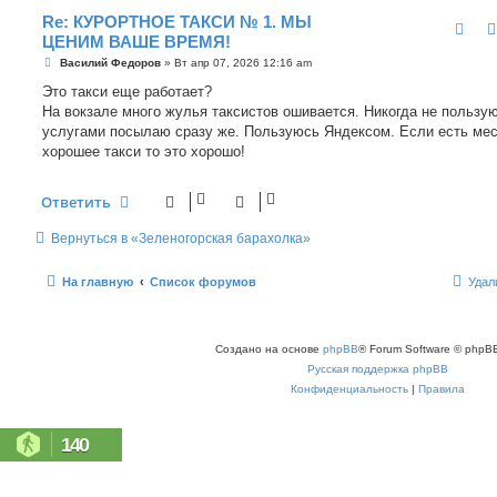
Re: КУРОРТНОЕ ТАКСИ № 1. МЫ
ЦЕНИМ ВАШЕ ВРЕМЯ!
С
Василий Федоров
»
Вт апр 07, 2026 12:16 am
о
о
Это такси еще работает?
б
На вокзале много жулья таксистов ошивается. Никогда не пользу
щ
е
услугами посылаю сразу же. Пользуюсь Яндексом. Если есть ме
н
хорошее такси то это хорошо!
и
е
Ответить
Вернуться в «Зеленогорская барахолка»
На главную
Список форумов
Удал
Создано на основе
phpBB
® Forum Software © phpBB
Русская поддержка phpBB
Конфиденциальность
|
Правила
140