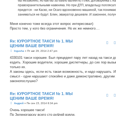
бы незаконно, но как бы за бабло валяйте) Плюс договоренка с 
правохранительными навеняка. Но при ДТП, владельцу поплясат
придется - ни Каско, ни Осаго вдохновенно машиной, так понимаю
заниматься не будут. Блин, эвакуатор дешевле. И законнее, полу
Меня конечно тоже всегда этот вопрос интересовал)
Просто тем, у кого без ограничения. Но их же немного....
Re: КУРОРТНОЕ ТАКСИ № 1. МЫ
ЦЕНИМ ВАШЕ ВРЕМЯ!
С
Ingusha
»
Пт авг 29, 2014 2:47 pm
о
о
4330101 такси хорошее. Был прецедент пару лет назад на такси д
б
ездить. Хорошие водители, хорошие диспетчеры, до сих пор выз
щ
е
только их.
н
А законы здесь, если есть такая возможность, и надо нарушать. 
и
е
смысл - одни нарушают спокойно и даже демонстративно, другим
законопослушно?
Re: КУРОРТНОЕ ТАКСИ № 1. МЫ
ЦЕНИМ ВАШЕ ВРЕМЯ!
С
Андрей
»
Пн сен 15, 2014 8:34 pm
о
о
Очень хорошее такси!
б
По Зеленогорску всего сто рублей взяли,
щ