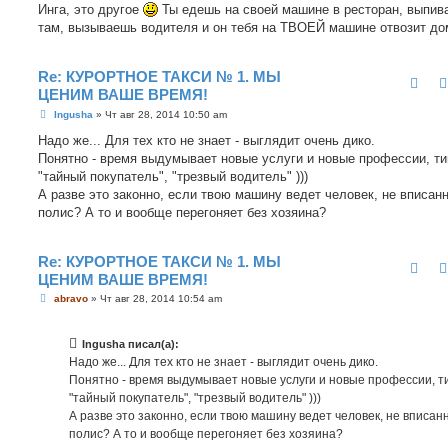
Инга, это другое
Ты едешь на своей машине в ресторан, выпив
там, вызываешь водителя и он тебя на ТВОЕЙ машине отвозит до
Re: КУРОРТНОЕ ТАКСИ № 1. МЫ
ЦЕНИМ ВАШЕ ВРЕМЯ!
С
Ingusha
»
Чт авг 28, 2014 10:50 am
о
о
Надо же... Для тех кто не знает - выглядит очень дико.
б
Понятно - время выдумывает новые услуги и новые профессии, ти
щ
е
"тайный покупатель", "трезвый водитель" )))
н
А разве это законно, если твою машину ведет человек, не вписан
и
е
полис? А то и вообще перегоняет без хозяина?
Re: КУРОРТНОЕ ТАКСИ № 1. МЫ
ЦЕНИМ ВАШЕ ВРЕМЯ!
С
abravo
»
Чт авг 28, 2014 10:54 am
о
о
б
Ingusha писал(а):
щ
е
Надо же... Для тех кто не знает - выглядит очень дико.
н
Понятно - время выдумывает новые услуги и новые профессии, т
и
е
"тайный покупатель", "трезвый водитель" )))
А разве это законно, если твою машину ведет человек, не вписан
полис? А то и вообще перегоняет без хозяина?