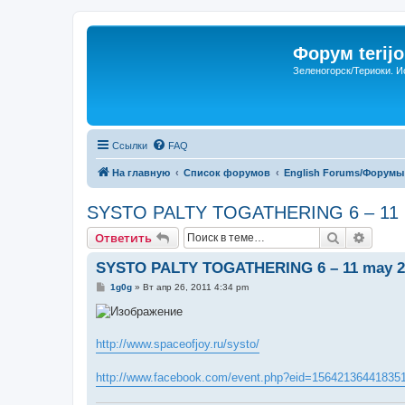
Форум terijo
Зеленогорск/Териоки. И
Ссылки
FAQ
На главную
Список форумов
English Forums/Форумы
SYSTO PALTY TOGATHERING 6 – 11 
Поиск
Расши
Ответить
SYSTO PALTY TOGATHERING 6 – 11 may 2
С
1g0g
»
Вт апр 26, 2011 4:34 pm
о
о
б
щ
е
http://www.spaceofjoy.ru/systo/
н
и
е
http://www.facebook.com/event.php?eid=15642136441835