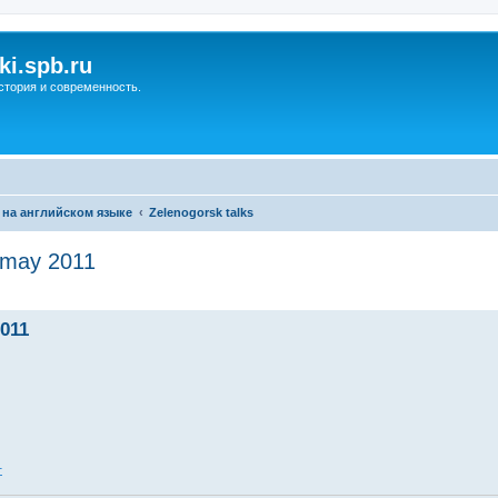
ki.spb.ru
стория и современность.
 на английском языке
Zelenogorsk talks
may 2011
ренный поиск
011
1