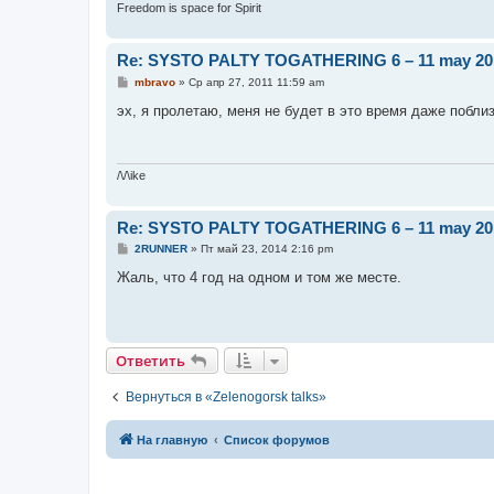
Freedom is space for Spirit
Re: SYSTO PALTY TOGATHERING 6 – 11 may 20
С
mbravo
»
Ср апр 27, 2011 11:59 am
о
о
эх, я пролетаю, меня не будет в это время даже побли
б
щ
е
н
и
/\/\ike
е
Re: SYSTO PALTY TOGATHERING 6 – 11 may 20
С
2RUNNER
»
Пт май 23, 2014 2:16 pm
о
о
Жаль, что 4 год на одном и том же месте.
б
щ
е
н
и
е
Ответить
Вернуться в «Zelenogorsk talks»
На главную
Список форумов