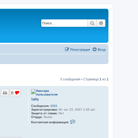
Поиск
Расширенный по
Регистрация
Вход
3 сообщения • Страница
1
из
1
0
1g0g
Сообщения:
4091
Зарегистрирован:
Вт окт 23, 2007 1:05 am
Защита от спама:
Нет
Откуда:
Зелик
К
Контактная информация:
о
н
т
а