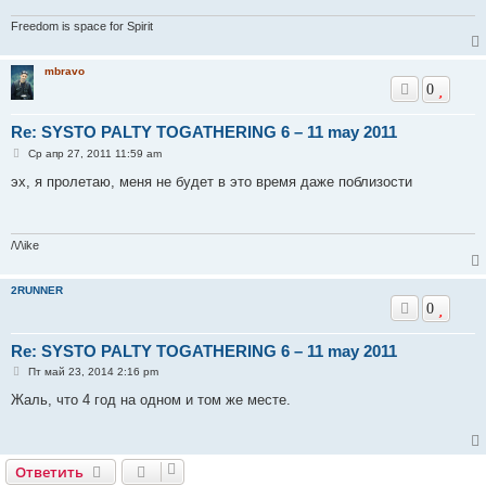
Freedom is space for Spirit
mbravo
0
Re: SYSTO PALTY TOGATHERING 6 – 11 may 2011
С
Ср апр 27, 2011 11:59 am
о
о
эх, я пролетаю, меня не будет в это время даже поблизости
б
щ
е
н
и
/\/\ike
е
2RUNNER
0
Re: SYSTO PALTY TOGATHERING 6 – 11 may 2011
С
Пт май 23, 2014 2:16 pm
о
о
Жаль, что 4 год на одном и том же месте.
б
щ
е
н
и
Ответить
е