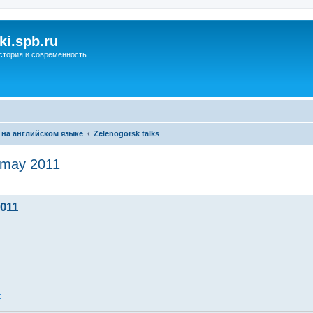
ki.spb.ru
стория и современность.
 на английском языке
Zelenogorsk talks
may 2011
ренный поиск
011
1