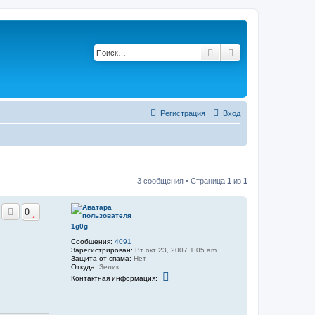
Поиск
Расширенный по
Регистрация
Вход
3 сообщения • Страница
1
из
1
0
1g0g
Сообщения:
4091
Зарегистрирован:
Вт окт 23, 2007 1:05 am
Защита от спама:
Нет
Откуда:
Зелик
К
Контактная информация:
о
н
т
а