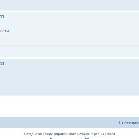
11
зости
11
Связаться
Создано на основе
phpBB
® Forum Software © phpBB Limited