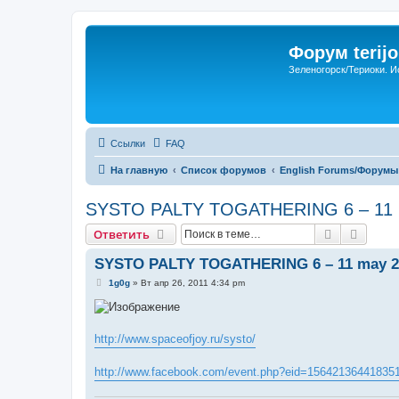
Форум terijo
Зеленогорск/Териоки. И
Ссылки
FAQ
На главную
Список форумов
English Forums/Форумы
SYSTO PALTY TOGATHERING 6 – 11 
Поиск
Расши
Ответить
SYSTO PALTY TOGATHERING 6 – 11 may 2
С
1g0g
»
Вт апр 26, 2011 4:34 pm
о
о
б
щ
е
http://www.spaceofjoy.ru/systo/
н
и
е
http://www.facebook.com/event.php?eid=15642136441835