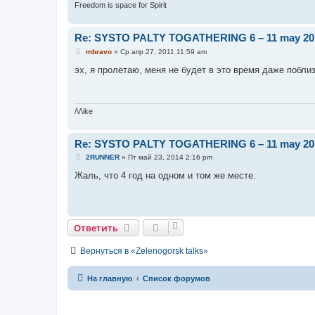
Freedom is space for Spirit
Re: SYSTO PALTY TOGATHERING 6 – 11 may 20
С
mbravo
»
Ср апр 27, 2011 11:59 am
о
о
эх, я пролетаю, меня не будет в это время даже побли
б
щ
е
н
и
/\/\ike
е
Re: SYSTO PALTY TOGATHERING 6 – 11 may 20
С
2RUNNER
»
Пт май 23, 2014 2:16 pm
о
о
Жаль, что 4 год на одном и том же месте.
б
щ
е
н
и
е
Ответить
Вернуться в «Zelenogorsk talks»
На главную
Список форумов