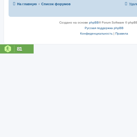
На главную
Список форумов
Удал
Создано на основе
phpBB
® Forum Software © phpBB
Русская поддержка phpBB
Конфиденциальность
|
Правила
81