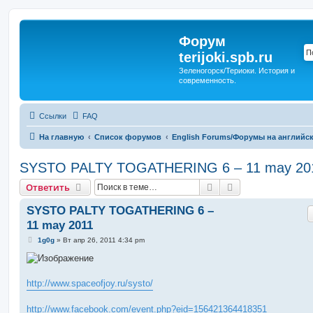
Форум
terijoki.spb.ru
Зеленогорск/Териоки. История и
современность.
Ссылки
FAQ
На главную
Список форумов
English Forums/Форумы на английс
SYSTO PALTY TOGATHERING 6 – 11 may 20
Поиск
Расширенный п
Ответить
SYSTO PALTY TOGATHERING 6 –
11 may 2011
С
1g0g
»
Вт апр 26, 2011 4:34 pm
о
о
б
щ
е
http://www.spaceofjoy.ru/systo/
н
и
е
http://www.facebook.com/event.php?eid=156421364418351