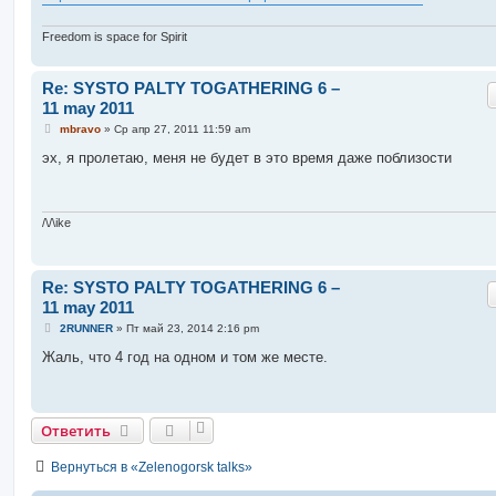
Freedom is space for Spirit
Re: SYSTO PALTY TOGATHERING 6 –
11 may 2011
С
mbravo
»
Ср апр 27, 2011 11:59 am
о
о
эх, я пролетаю, меня не будет в это время даже поблизости
б
щ
е
н
и
/\/\ike
е
Re: SYSTO PALTY TOGATHERING 6 –
11 may 2011
С
2RUNNER
»
Пт май 23, 2014 2:16 pm
о
о
Жаль, что 4 год на одном и том же месте.
б
щ
е
н
и
Ответить
е
Вернуться в «Zelenogorsk talks»