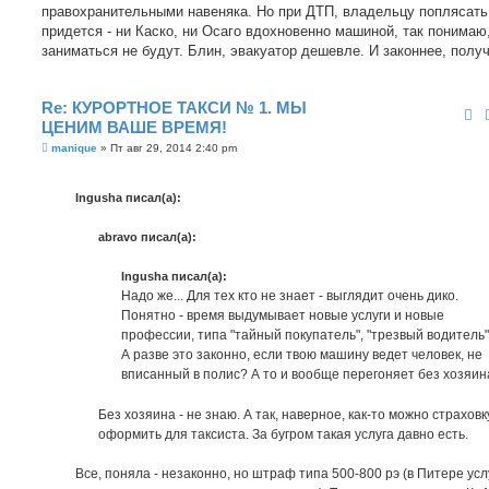
правохранительными навеняка. Но при ДТП, владельцу поплясать
придется - ни Каско, ни Осаго вдохновенно машиной, так понимаю
заниматься не будут. Блин, эвакуатор дешевле. И законнее, получ
Re: КУРОРТНОЕ ТАКСИ № 1. МЫ
ЦЕНИМ ВАШЕ ВРЕМЯ!
С
manique
»
Пт авг 29, 2014 2:40 pm
о
о
б
Ingusha писал(а):
щ
е
н
abravo писал(а):
и
е
Ingusha писал(а):
Надо же... Для тех кто не знает - выглядит очень дико.
Понятно - время выдумывает новые услуги и новые
профессии, типа "тайный покупатель", "трезвый водитель" 
А разве это законно, если твою машину ведет человек, не
вписанный в полис? А то и вообще перегоняет без хозяин
Без хозяина - не знаю. А так, наверное, как-то можно страховк
оформить для таксиста. За бугром такая услуга давно есть.
Все, поняла - незаконно, но штраф типа 500-800 рэ (в Питере усл