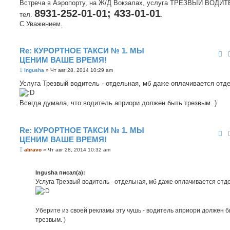
Встреча в Аэропорту, на Ж/Д Вокзалах, услуга ТРЕЗВЫЙ ВОДИТ
и
е
8931-252-01-01; 433-01-01
тел.
.
С Уважением.
Re: КУРОРТНОЕ ТАКСИ № 1. МЫ
ЦЕНИМ ВАШЕ ВРЕМЯ!
С
Ingusha
»
Чт авг 28, 2014 10:29 am
о
о
Услуга Трезвый водитель - отдельная, мб даже оплачивается отд
б
щ
е
Всегда думала, что водитель априори должен быть трезвым. )
н
и
е
Re: КУРОРТНОЕ ТАКСИ № 1. МЫ
ЦЕНИМ ВАШЕ ВРЕМЯ!
С
abravo
»
Чт авг 28, 2014 10:32 am
о
о
б
Ingusha писал(а):
щ
е
Услуга Трезвый водитель - отдельная, мб даже оплачивается отд
н
и
е
Уберите из своей рекламы эту чушь - водитель априори должен 
трезвым. )