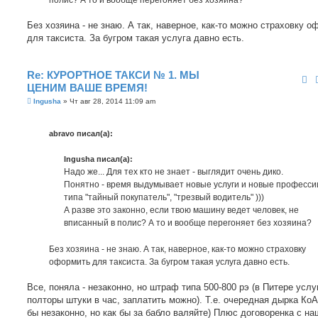
Без хозяина - не знаю. А так, наверное, как-то можно страховку 
для таксиста. За бугром такая услуга давно есть.
Re: КУРОРТНОЕ ТАКСИ № 1. МЫ
ЦЕНИМ ВАШЕ ВРЕМЯ!
С
Ingusha
»
Чт авг 28, 2014 11:09 am
о
о
б
abravo писал(а):
щ
е
н
Ingusha писал(а):
и
е
Надо же... Для тех кто не знает - выглядит очень дико.
Понятно - время выдумывает новые услуги и новые професси
типа "тайный покупатель", "трезвый водитель" )))
А разве это законно, если твою машину ведет человек, не
вписанный в полис? А то и вообще перегоняет без хозяина?
Без хозяина - не знаю. А так, наверное, как-то можно страховку
оформить для таксиста. За бугром такая услуга давно есть.
Все, поняла - незаконно, но штраф типа 500-800 рэ (в Питере услу
полторы штуки в час, заплатить можно). Т.е. очередная дырка КоА
бы незаконно, но как бы за бабло валяйте) Плюс договоренка с н