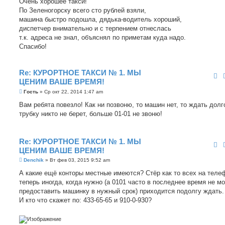
Очень хорошее такси!
б
По Зеленогорску всего сто рублей взяли,
щ
е
машина быстро подошла, дядька-водитель хороший,
н
диспетчер внимательно и с терпением отнеслась
и
е
т.к. адреса не знал, объяснял по приметам куда надо.
Спасибо!
Re: КУРОРТНОЕ ТАКСИ № 1. МЫ
ЦЕНИМ ВАШЕ ВРЕМЯ!
С
Гость
»
Ср окт 22, 2014 1:47 am
о
о
Вам ребята повезло! Как ни позвоню, то машин нет, то ждать долго
б
трубку никто не берет, больше 01-01 не звоню!
щ
е
н
и
е
Re: КУРОРТНОЕ ТАКСИ № 1. МЫ
ЦЕНИМ ВАШЕ ВРЕМЯ!
С
Denchik
»
Вт фев 03, 2015 9:52 am
о
о
А какие ещё конторы местные имеются? Стёр как то всех на теле
б
теперь иногда, когда нужно (а 0101 часто в последнее время не м
щ
е
предоставить машинку в нужный срок) приходится подолгу ждать.
н
И кто что скажет по: 433-65-65 и 910-0-930?
и
е