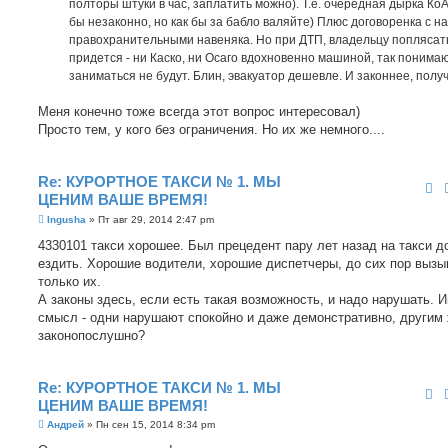
полторы штуки в час, заплатить можно). Т.е. очередная дырка КоА
бы незаконно, но как бы за бабло валяйте) Плюс договоренка с 
правохранительными навеняка. Но при ДТП, владельцу поплясат
придется - ни Каско, ни Осаго вдохновенно машиной, так понимаю
заниматься не будут. Блин, эвакуатор дешевле. И законнее, полу
Меня конечно тоже всегда этот вопрос интересовал)
Просто тем, у кого без ограничения. Но их же немного....
Re: КУРОРТНОЕ ТАКСИ № 1. МЫ
ЦЕНИМ ВАШЕ ВРЕМЯ!
С
Ingusha
»
Пт авг 29, 2014 2:47 pm
о
о
4330101 такси хорошее. Был прецедент пару лет назад на такси д
б
ездить. Хорошие водители, хорошие диспетчеры, до сих пор выз
щ
е
только их.
н
А законы здесь, если есть такая возможность, и надо нарушать. 
и
е
смысл - одни нарушают спокойно и даже демонстративно, другим
законопослушно?
Re: КУРОРТНОЕ ТАКСИ № 1. МЫ
ЦЕНИМ ВАШЕ ВРЕМЯ!
С
Андрей
»
Пн сен 15, 2014 8:34 pm
о
о