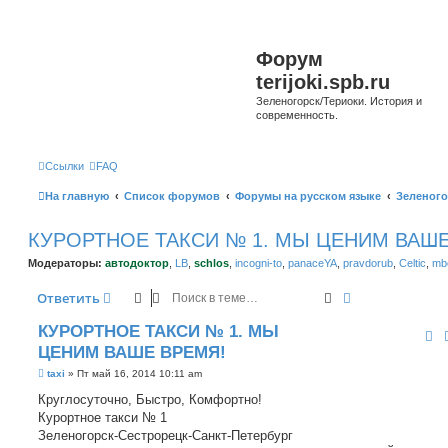
Форум
terijoki.spb.ru
Зеленогорск/Териоки. История и
современность.
Ссылки
FAQ
На главную
Список форумов
Форумы на русском языке
Зеленого
КУРОРТНОЕ ТАКСИ № 1. МЫ ЦЕНИМ ВАШЕ
Модераторы:
автодоктор
,
LB
,
schlos
,
incogni-to
,
panaceYA
,
pravdorub
,
Celtic
,
mbo
Поиск
Расширенный 
Ответить
КУРОРТНОЕ ТАКСИ № 1. МЫ
ЦЕНИМ ВАШЕ ВРЕМЯ!
С
taxi
»
Пт май 16, 2014 10:11 am
о
о
Круглосуточно, Быстро, Комфортно!
б
Курортное такси № 1
щ
е
Зеленогорск-Сестрорецк-Санкт-Петербург
н