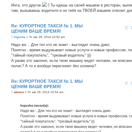
Инга, это другое
Ты едешь на своей машине в ресторан, вып
там, вызываешь водителя и он тебя на ТВОЕЙ машине отвозит до
Re: КУРОРТНОЕ ТАКСИ № 1. МЫ
ЦЕНИМ ВАШЕ ВРЕМЯ!
С
Ingusha
»
Чт авг 28, 2014 10:50 am
о
о
Надо же... Для тех кто не знает - выглядит очень дико.
б
Понятно - время выдумывает новые услуги и новые профессии, ти
щ
е
"тайный покупатель", "трезвый водитель" )))
н
А разве это законно, если твою машину ведет человек, не вписан
и
е
полис? А то и вообще перегоняет без хозяина?
Re: КУРОРТНОЕ ТАКСИ № 1. МЫ
ЦЕНИМ ВАШЕ ВРЕМЯ!
С
abravo
»
Чт авг 28, 2014 10:54 am
о
о
б
Ingusha писал(а):
щ
е
Надо же... Для тех кто не знает - выглядит очень дико.
н
Понятно - время выдумывает новые услуги и новые профессии, т
и
е
"тайный покупатель", "трезвый водитель" )))
А разве это законно, если твою машину ведет человек, не вписан
полис? А то и вообще перегоняет без хозяина?