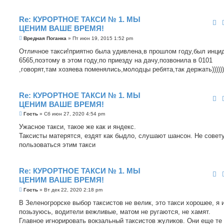
Re: КУРОРТНОЕ ТАКСИ № 1. МЫ
ЦЕНИМ ВАШЕ ВРЕМЯ!
С
Вредная Поганка
»
Пт июн 19, 2015 1:52 pm
о
о
Отличное такси!приятно была удивлена,в прошлом году,был инци
б
6565,поэтому в этом году,по приезду на дачу,позвонила в 0101
щ
е
,говорят,там хозяева поменялись,молодцы ребята,так держать)))))))))
н
и
е
Re: КУРОРТНОЕ ТАКСИ № 1. МЫ
ЦЕНИМ ВАШЕ ВРЕМЯ!
С
Гость
»
Сб июн 27, 2020 4:54 pm
о
о
Ужасное такси, такое же как и яндекс.
б
Таксисты матерятся, ездят как быдло, слушают шансон. Не совет
щ
е
пользоваться этим такси
н
и
е
Re: КУРОРТНОЕ ТАКСИ № 1. МЫ
ЦЕНИМ ВАШЕ ВРЕМЯ!
С
Гость
»
Вт дек 22, 2020 2:18 pm
о
о
В Зеленогрорске выбор таксистов не велик, это такси хорошее, я 
б
позьзуюсь, водители вежливые, матом не ругаются, не хамят.
щ
е
Главное игнорировать вокзальный таксистов жуликов. Они еще те