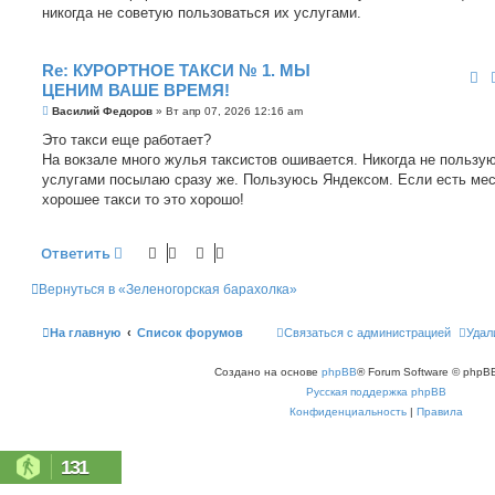
н
никогда не советую пользоваться их услугами.
и
е
Re: КУРОРТНОЕ ТАКСИ № 1. МЫ
ЦЕНИМ ВАШЕ ВРЕМЯ!
С
Василий Федоров
»
Вт апр 07, 2026 12:16 am
о
о
Это такси еще работает?
б
На вокзале много жулья таксистов ошивается. Никогда не пользу
щ
е
услугами посылаю сразу же. Пользуюсь Яндексом. Если есть ме
н
хорошее такси то это хорошо!
и
е
Ответить
Вернуться в «Зеленогорская барахолка»
На главную
Список форумов
Связаться с администрацией
Удал
Создано на основе
phpBB
® Forum Software © phpBB
Русская поддержка phpBB
Конфиденциальность
|
Правила
131