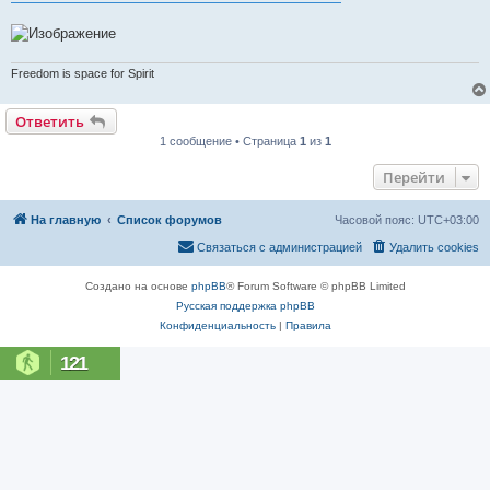
н
и
е
Freedom is space for Spirit
Ответить
1 сообщение • Страница
1
из
1
Перейти
На главную
Список форумов
Часовой пояс:
UTC+03:00
Связаться с администрацией
Удалить cookies
Создано на основе
phpBB
® Forum Software © phpBB Limited
Русская поддержка phpBB
Конфиденциальность
|
Правила
121