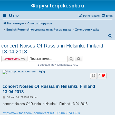
Форум terijoki.spb.ru
FAQ
Регистрация
Вход
На главную
Список форумов
English Forums/Форумы на английском языке
Zelenogorsk talks
П
о
concert Noises Of Russia in Helsinki. Finland
и
13.04.2013
с
Поиск
Расширенный поис
Ответить
к
1 сообщение • Страница
1
из
1
1g0g
0
concert Noises Of Russia in Helsinki. Finland
13.04.2013
С
Сб апр 06, 2013 8:45 pm
о
о
concert Noises Of Russia in Helsinki. Finland 13.04.2013
б
щ
е
http://www.facebook.com/events/310550435740321/