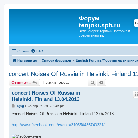
Форум
terijoki.spb.ru
Зеленогорск/Териоки. История и
современность.
Ссылки
FAQ
На главную
Список форумов
English Forums/Форумы на английс
concert Noises Of Russia in Helsinki. Finland 
Поиск
Расширенный п
Ответить
concert Noises Of Russia in
Helsinki. Finland 13.04.2013
С
1g0g
»
Сб апр 06, 2013 8:45 pm
о
о
concert Noises Of Russia in Helsinki. Finland 13.04.2013
б
щ
е
http://www.facebook.com/events/310550435740321/
н
и
е