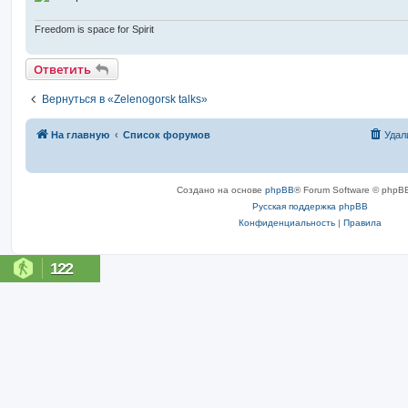
Freedom is space for Spirit
Ответить
Вернуться в «Zelenogorsk talks»
На главную
Список форумов
Удал
Создано на основе
phpBB
® Forum Software © phpBB
Русская поддержка phpBB
Конфиденциальность
|
Правила
122