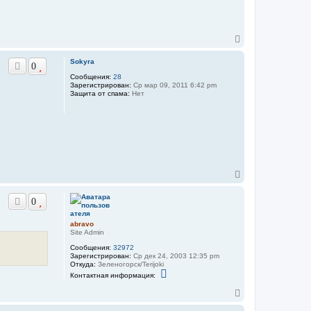
н
a
а
b
ч
r
а
a
v
В
л
o
е
у
р
Sokyra
0
н
Сообщения:
28
у
Зарегистрирован:
Ср мар 09, 2011 6:42 pm
т
Защита от спама:
Нет
ь
с
я
к
н
а
ч
а
В
л
е
у
р
0
н
у
т
abravo
ь
Site Admin
с
Сообщения:
32972
я
Зарегистрирован:
Ср дек 24, 2003 12:35 pm
к
Откуда:
Зеленогорск/Terijoki
н
К
Контактная информация:
о
а
н
ч
В
т
а
е
а
л