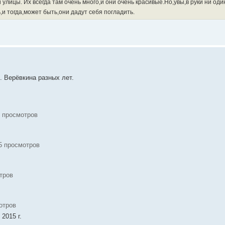
 улицы. Их всегда там очень много,и они очень красивые.Но,увы,в руки ни оди
и тогда,может быть,они дадут себя погладить.
. Верёвкина разных лет.
5 просмотров
25 просмотров
тров
отров
2015 г.