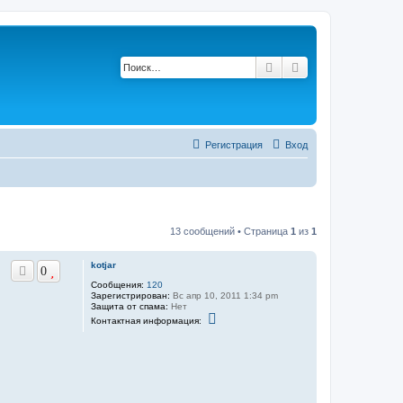
Поиск
Расширенный по
Регистрация
Вход
13 сообщений • Страница
1
из
1
kotjar
0
Сообщения:
120
Зарегистрирован:
Вс апр 10, 2011 1:34 pm
Защита от спама:
Нет
К
Контактная информация:
о
н
т
а
к
т
н
а