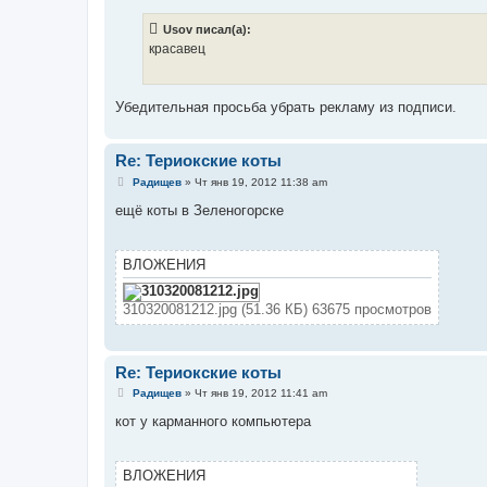
о
б
Usov писал(а):
щ
е
красавец
н
и
е
Убедительная просьба убрать рекламу из подписи.
Re: Териокские коты
С
Радищев
»
Чт янв 19, 2012 11:38 am
о
о
ещё коты в Зеленогорске
б
щ
е
н
ВЛОЖЕНИЯ
и
е
310320081212.jpg (51.36 КБ) 63675 просмотров
Re: Териокские коты
С
Радищев
»
Чт янв 19, 2012 11:41 am
о
о
кот у карманного компьютера
б
щ
е
н
ВЛОЖЕНИЯ
и