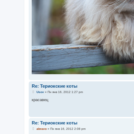
Re: Териокские коты
С
Usov
»
Пн янв 16, 2012 1:27 pm
о
о
красавец
б
щ
е
н
и
е
Re: Териокские коты
С
abravo
»
Пн янв 16, 2012 2:08 pm
о