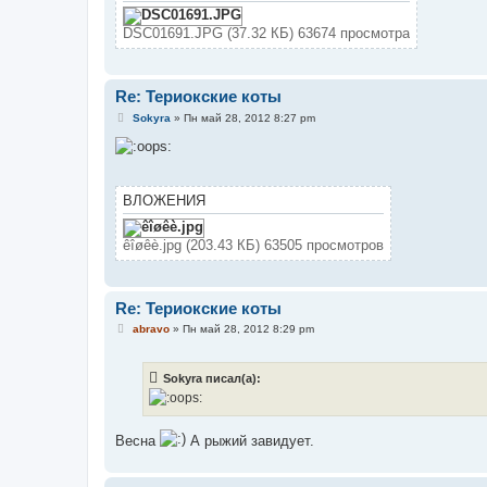
е
DSC01691.JPG (37.32 КБ) 63674 просмотра
Re: Териокские коты
С
Sokyra
»
Пн май 28, 2012 8:27 pm
о
о
б
щ
е
н
ВЛОЖЕНИЯ
и
е
êîøêè.jpg (203.43 КБ) 63505 просмотров
Re: Териокские коты
С
abravo
»
Пн май 28, 2012 8:29 pm
о
о
б
Sokyra писал(а):
щ
е
н
и
е
Весна
А рыжий завидует.