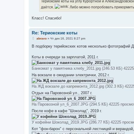
е
Териокские коты на углу Курортной и Александровской
н
даётся.
Либо можно попробовать прикормить,
и
е
Класс! Спасибо!
Re: Териокские коты
С
abravo
»
Чт дек 16, 2021 8:27 pm
о
о
В подборку терийокских котов несколько фотографий Д
б
щ
е
Коты в очереди за зарплатой, 2011 г.
н
и
е
Банкомат у памятника хлебу_2011.jpg (246.53 КБ) 4222
На вокзале в ожидании электрички, 2012 г.
На ЖД вокзале до капремонта_2012.jpg (302.3 КБ) 422
Отдых на Паровозной ул., 2007 г.
На Паровозной ул_6_2007.JPG (294.5 КБ) 42225 просмо
После кофе в кафе "Шоколад", 2019 г.
У кофейни Шоколад_2019.JPG (286.77 КБ) 42225 просм
Кот "фон-барон" с персональной лестницей и верандой, 