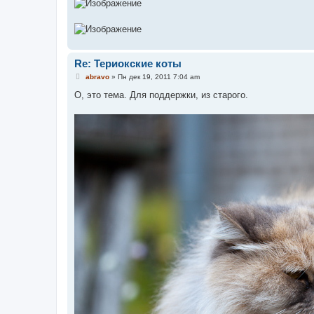
Re: Териокские коты
С
abravo
»
Пн дек 19, 2011 7:04 am
о
о
О, это тема. Для поддержки, из старого.
б
щ
е
н
и
е