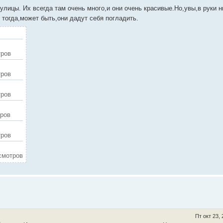
улицы. Их всегда там очень много,и они очень красивые.Но,увы,в руки н
тогда,может быть,они дадут себя погладить.
тров
тров
тров
тров
тров
осмотров
Пт окт 23,