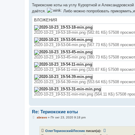
о
о
Териокские коты на углу Курортной и Александровской 
б
даётся.
Либо можно попробовать прикормить,и 
щ
е
н
ВЛОЖЕНИЯ
и
е
2020-10-23_19-53-18-min.png (582.81 КБ) 57508 просмо
2020-10-23_19-53-04-min.png (567.73 КБ) 57508 просмо
2020-10-23_19-53-45-min.png (380.73 КБ) 57508 просмо
2020-10-23_19-54-11-min.png (320.87 КБ) 57508 просмо
2020-10-23_19-54-39-min.png (553.64 КБ) 57508 просмо
2020-10-23_19-53-31-min-min.png (564.11 КБ) 57508 пр
Re: Териокские коты
С
abravo
»
Пт окт 23, 2020 9:18 pm
о
о
б
ОлегТериокскийЛесник
писал(а):
щ