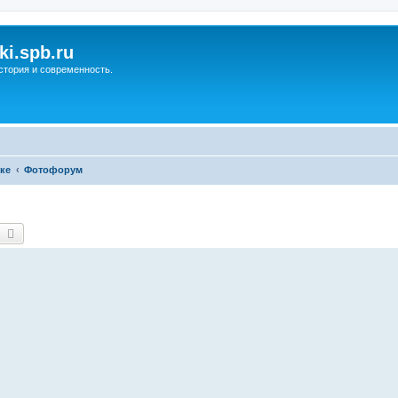
ki.spb.ru
стория и современность.
ке
Фотофорум
оиск
Расширенный поиск