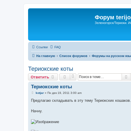
Форум terijo
Зеленогорск/Териоки. И
Ссылки
FAQ
На главную
Список форумов
Форумы на русском язы
Териокские коты
П
Ответить
Териокские коты
С
kotjar
»
Пн дек 19, 2011 3:00 am
о
о
Предлагаю складывать в эту тему Териокских кошаков.
б
щ
е
Начну.
н
и
е