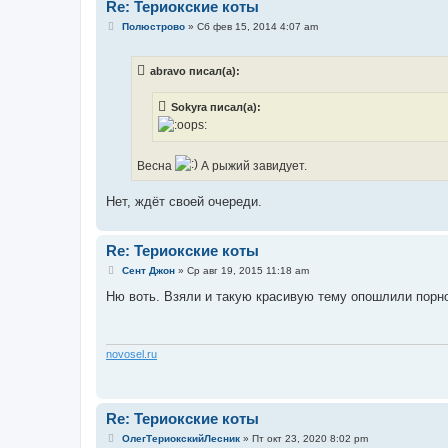
Re: Териокские коты
С
Полюстрово
»
Сб фев 15, 2014 4:07 am
о
о
б
abravo писал(а):
щ
е
н
Sokyra писал(а):
и
е
Весна
А рыжий завидует.
Нет, ждёт своей очереди.
Re: Териокские коты
С
Сент Джон
»
Ср авг 19, 2015 11:18 am
о
о
Ню воть. Взяли и такую красивую тему опошлили порно
б
щ
е
н
и
novosel.ru
е
Re: Териокские коты
С
ОлегТериокскийЛесник
»
Пт окт 23, 2020 8:02 pm