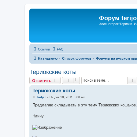
Форум terijo
Зеленогорск/Териоки. И
Ссылки
FAQ
На главную
Список форумов
Форумы на русском язы
Териокские коты
П
Ответить
Териокские коты
С
kotjar
»
Пн дек 19, 2011 3:00 am
о
о
Предлагаю складывать в эту тему Териокских кошаков.
б
щ
е
Начну.
н
и
е