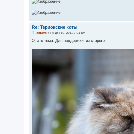
Re: Териокские коты
С
abravo
»
Пн дек 19, 2011 7:04 am
о
о
О, это тема. Для поддержки, из старого.
б
щ
е
н
и
е