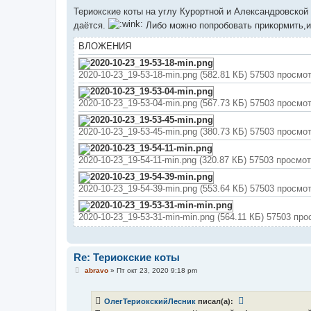
о
о
Териокские коты на углу Курортной и Александровской 
б
даётся.
Либо можно попробовать прикормить,и 
щ
е
н
ВЛОЖЕНИЯ
и
е
2020-10-23_19-53-18-min.png (582.81 КБ) 57503 просмо
2020-10-23_19-53-04-min.png (567.73 КБ) 57503 просмо
2020-10-23_19-53-45-min.png (380.73 КБ) 57503 просмо
2020-10-23_19-54-11-min.png (320.87 КБ) 57503 просмо
2020-10-23_19-54-39-min.png (553.64 КБ) 57503 просмо
2020-10-23_19-53-31-min-min.png (564.11 КБ) 57503 пр
Re: Териокские коты
С
abravo
»
Пт окт 23, 2020 9:18 pm
о
о
б
ОлегТериокскийЛесник
писал(а):
щ