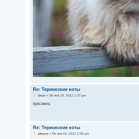
Re: Териокские коты
С
Usov
»
Пн янв 16, 2012 1:27 pm
о
о
красавец
б
щ
е
н
и
е
Re: Териокские коты
С
abravo
»
Пн янв 16, 2012 2:08 pm
о