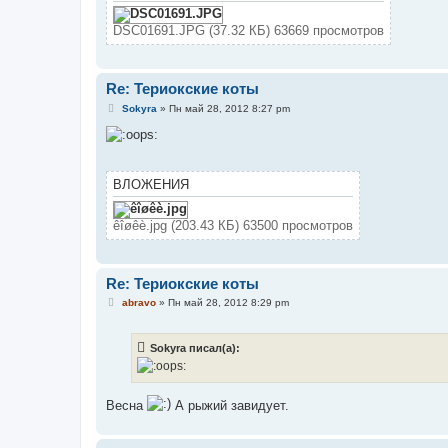
е
DSC01691.JPG (37.32 КБ) 63669 просмотров
Re: Териокские коты
С
Sokyra
»
Пн май 28, 2012 8:27 pm
о
о
б
щ
е
н
ВЛОЖЕНИЯ
и
е
êîøêè.jpg (203.43 КБ) 63500 просмотров
Re: Териокские коты
С
abravo
»
Пн май 28, 2012 8:29 pm
о
о
б
Sokyra писал(а):
щ
е
н
и
е
Весна
А рыжий завидует.