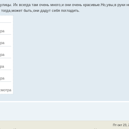
улицы. Их всегда там очень много,и они очень красивые.Но,увы,в руки н
тогда,может быть,они дадут себя погладить.
тра
тра
тра
тра
тра
осмотра
Пт окт 23,