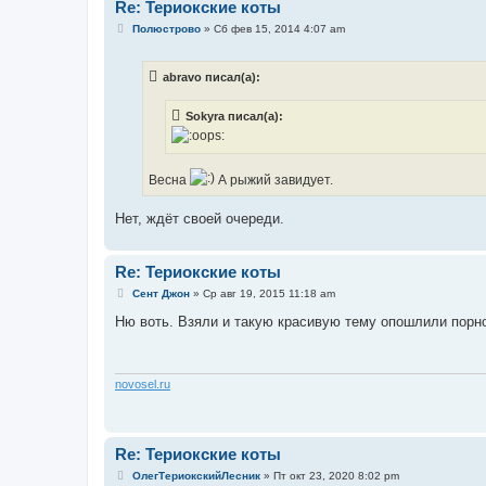
Re: Териокские коты
С
Полюстрово
»
Сб фев 15, 2014 4:07 am
о
о
б
abravo писал(а):
щ
е
н
Sokyra писал(а):
и
е
Весна
А рыжий завидует.
Нет, ждёт своей очереди.
Re: Териокские коты
С
Сент Джон
»
Ср авг 19, 2015 11:18 am
о
о
Ню воть. Взяли и такую красивую тему опошлили порно
б
щ
е
н
и
novosel.ru
е
Re: Териокские коты
С
ОлегТериокскийЛесник
»
Пт окт 23, 2020 8:02 pm