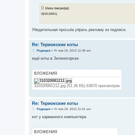
о
б
Usov писал(а):
щ
е
красавец
н
и
е
Убедительная просьба убрать рекламу из подписи.
Re: Териокские коты
С
Радищев
»
Чт янв 19, 2012 11:38 am
о
о
ещё коты в Зеленогорске
б
щ
е
н
ВЛОЖЕНИЯ
и
е
310320081212.jpg (51.36 КБ) 63670 просмотров
Re: Териокские коты
С
Радищев
»
Чт янв 19, 2012 11:41 am
о
о
кот у карманного компьютера
б
щ
е
н
ВЛОЖЕНИЯ
и