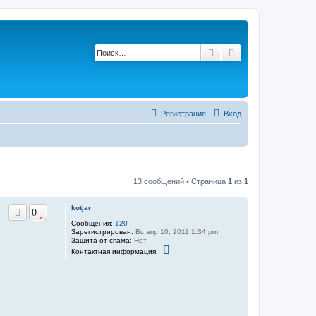
Поиск
Расширенный по
Регистрация
Вход
13 сообщений • Страница
1
из
1
kotjar
0
Сообщения:
120
Зарегистрирован:
Вс апр 10, 2011 1:34 pm
Защита от спама:
Нет
К
Контактная информация:
о
н
т
а
к
т
н
а