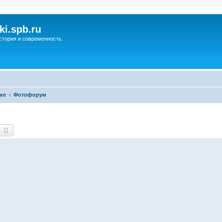
ki.spb.ru
стория и современность.
ке
Фотофорум
оиск
Расширенный поиск