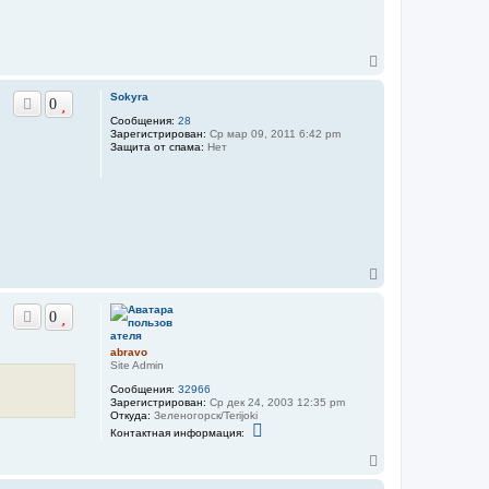
н
a
а
b
ч
r
а
a
v
В
л
o
е
у
р
Sokyra
0
н
Сообщения:
28
у
Зарегистрирован:
Ср мар 09, 2011 6:42 pm
т
Защита от спама:
Нет
ь
с
я
к
н
а
ч
а
В
л
е
у
р
0
н
у
т
abravo
ь
Site Admin
с
Сообщения:
32966
я
Зарегистрирован:
Ср дек 24, 2003 12:35 pm
к
Откуда:
Зеленогорск/Terijoki
н
К
Контактная информация:
о
а
н
ч
В
т
а
е
а
л