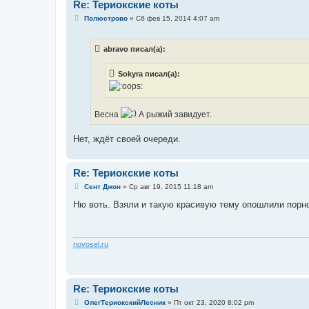
Re: Териокские коты
С
Полюстрово
»
Сб фев 15, 2014 4:07 am
о
о
б
abravo писал(а):
щ
е
н
Sokyra писал(а):
и
е
Весна
А рыжий завидует.
Нет, ждёт своей очереди.
Re: Териокские коты
С
Сент Джон
»
Ср авг 19, 2015 11:18 am
о
о
Ню воть. Взяли и такую красивую тему опошлили порно
б
щ
е
н
и
novosel.ru
е
Re: Териокские коты
С
ОлегТериокскийЛесник
»
Пт окт 23, 2020 8:02 pm