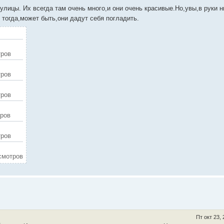
улицы. Их всегда там очень много,и они очень красивые.Но,увы,в руки н
тогда,может быть,они дадут себя погладить.
тров
тров
тров
тров
тров
осмотров
Пт окт 23,