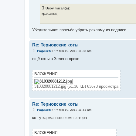
о
б
Usov писал(а):
щ
е
красавец
н
и
е
Убедительная просьба убрать рекламу из подписи.
Re: Териокские коты
С
Радищев
»
Чт янв 19, 2012 11:38 am
о
о
ещё коты в Зеленогорске
б
щ
е
н
ВЛОЖЕНИЯ
и
е
310320081212.jpg (51.36 КБ) 63673 просмотра
Re: Териокские коты
С
Радищев
»
Чт янв 19, 2012 11:41 am
о
о
кот у карманного компьютера
б
щ
е
н
ВЛОЖЕНИЯ
и