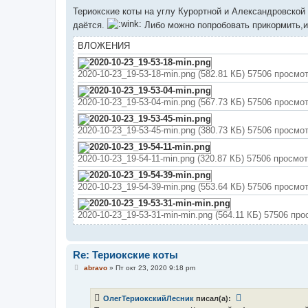
о
о
Териокские коты на углу Курортной и Александровской 
б
даётся.
Либо можно попробовать прикормить,и 
щ
е
н
ВЛОЖЕНИЯ
и
е
2020-10-23_19-53-18-min.png (582.81 КБ) 57506 просмо
2020-10-23_19-53-04-min.png (567.73 КБ) 57506 просмо
2020-10-23_19-53-45-min.png (380.73 КБ) 57506 просмо
2020-10-23_19-54-11-min.png (320.87 КБ) 57506 просмо
2020-10-23_19-54-39-min.png (553.64 КБ) 57506 просмо
2020-10-23_19-53-31-min-min.png (564.11 КБ) 57506 пр
Re: Териокские коты
С
abravo
»
Пт окт 23, 2020 9:18 pm
о
о
б
ОлегТериокскийЛесник
писал(а):
щ