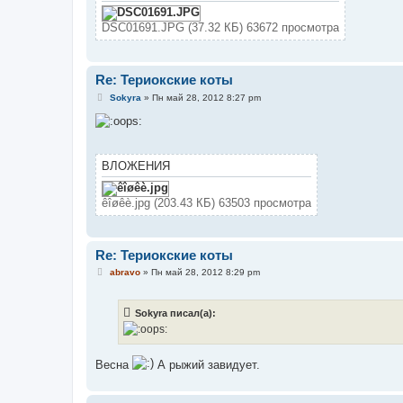
е
DSC01691.JPG (37.32 КБ) 63672 просмотра
Re: Териокские коты
С
Sokyra
»
Пн май 28, 2012 8:27 pm
о
о
б
щ
е
н
ВЛОЖЕНИЯ
и
е
êîøêè.jpg (203.43 КБ) 63503 просмотра
Re: Териокские коты
С
abravo
»
Пн май 28, 2012 8:29 pm
о
о
б
Sokyra писал(а):
щ
е
н
и
е
Весна
А рыжий завидует.