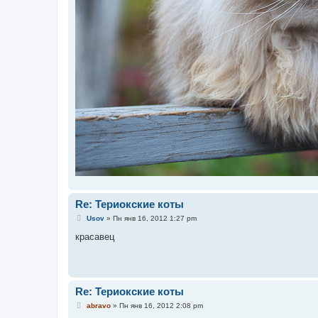
Re: Териокские коты
С
Usov
»
Пн янв 16, 2012 1:27 pm
о
о
красавец
б
щ
е
н
и
е
Re: Териокские коты
С
abravo
»
Пн янв 16, 2012 2:08 pm
о