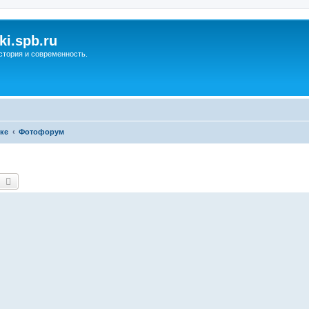
ki.spb.ru
стория и современность.
ке
Фотофорум
оиск
Расширенный поиск