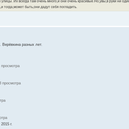
 улицы. Их всегда там очень много,и они очень красивые.Но,увы,в руки ни оди
и тогда,может быть,они дадут себя погладить.
. Верёвкина разных лет.
3 просмотра
3 просмотра
тра
отра
2015 г.