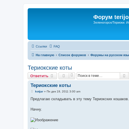
Форум terijo
Зеленогорск/Териоки. И
Ссылки
FAQ
На главную
Список форумов
Форумы на русском язы
Териокские коты
П
Ответить
Териокские коты
С
kotjar
»
Пн дек 19, 2011 3:00 am
о
о
Предлагаю складывать в эту тему Териокских кошаков.
б
щ
е
Начну.
н
и
е