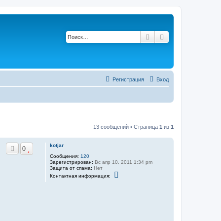
Поиск
Расширенный по
Регистрация
Вход
13 сообщений • Страница
1
из
1
kotjar
0
Сообщения:
120
Зарегистрирован:
Вс апр 10, 2011 1:34 pm
Защита от спама:
Нет
К
Контактная информация:
о
н
т
а
к
т
н
а