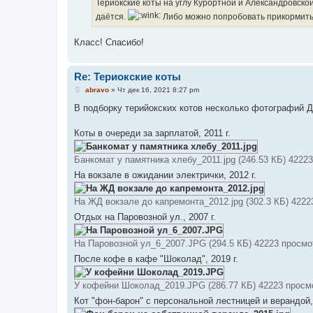
е
Териокские коты на углу Курортной и Александровской
н
даётся.
Либо можно попробовать прикормить,
и
е
Класс! Спасибо!
Re: Териокские коты
С
abravo
»
Чт дек 16, 2021 8:27 pm
о
о
В подборку терийокских котов несколько фотографий Д
б
щ
е
Коты в очереди за зарплатой, 2011 г.
н
и
е
Банкомат у памятника хлебу_2011.jpg (246.53 КБ) 4222
На вокзале в ожидании электрички, 2012 г.
На ЖД вокзале до капремонта_2012.jpg (302.3 КБ) 4222
Отдых на Паровозной ул., 2007 г.
На Паровозной ул_6_2007.JPG (294.5 КБ) 42223 просмо
После кофе в кафе "Шоколад", 2019 г.
У кофейни Шоколад_2019.JPG (286.77 КБ) 42223 просм
Кот "фон-барон" с персональной лестницей и верандой, 