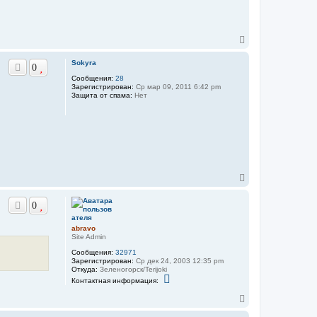
н
a
а
b
ч
r
а
a
v
В
л
o
е
у
р
Sokyra
0
н
Сообщения:
28
у
Зарегистрирован:
Ср мар 09, 2011 6:42 pm
т
Защита от спама:
Нет
ь
с
я
к
н
а
ч
а
В
л
е
у
р
0
н
у
т
abravo
ь
Site Admin
с
Сообщения:
32971
я
Зарегистрирован:
Ср дек 24, 2003 12:35 pm
к
Откуда:
Зеленогорск/Terijoki
н
К
Контактная информация:
о
а
н
ч
В
т
а
е
а
л