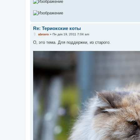
Re: Териокские коты
С
abravo
»
Пн дек 19, 2011 7:04 am
о
о
О, это тема. Для поддержки, из старого.
б
щ
е
н
и
е