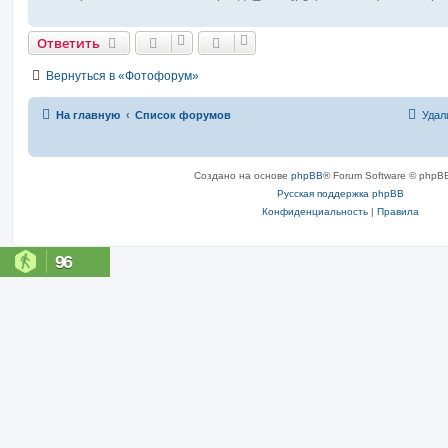
Ответить
Вернуться в «Фотофорум»
На главную
Список форумов
Удал
Создано на основе
phpBB
® Forum Software © phpBB
Русская поддержка phpBB
Конфиденциальность
|
Правила
96