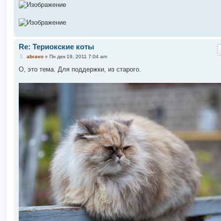
Re: Териокские коты
С
abravo
»
Пн дек 19, 2011 7:04 am
о
о
О, это тема. Для поддержки, из старого.
б
щ
е
н
и
е