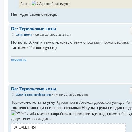
Весна
А рыжий завидует.
Нет, ждёт своей очереди.
Re: Териокские коты
С
Сент Джон
»
Ср авг 19, 2015 11:18 am
о
о
Ню воть. Взяли и такую красивую тему опошлили порнографией. 
б
так можно? я негодую (с)
щ
е
н
и
novosel.ru
е
Re: Териокские коты
С
ОлегТериокскийЛесник
»
Пт окт 23, 2020 8:02 pm
о
о
Териокские коты на углу Курортной и Александровской улицы. Их 
б
там очень много,и они очень красивые.Но,увы,в руки ни один не д
щ
е
Либо можно попробовать прикормить,и тогда,может быть,
н
дадут себя погладить.
и
е
ВЛОЖЕНИЯ