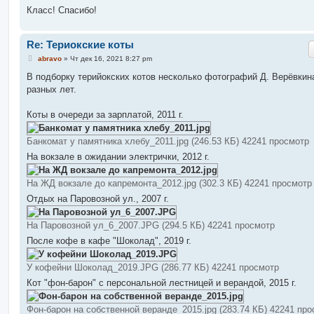
Класс! Спасибо!
Re: Териокские коты
С
abravo
»
Чт дек 16, 2021 8:27 pm
о
о
В подборку терийокских котов несколько фотографий Д. Верёвкин
б
разных лет.
щ
е
н
Коты в очереди за зарплатой, 2011 г.
и
е
Банкомат у памятника хлебу_2011.jpg (246.53 КБ) 42241 просмотр
На вокзале в ожидании электрички, 2012 г.
На ЖД вокзале до капремонта_2012.jpg (302.3 КБ) 42241 просмотр
Отдых на Паровозной ул., 2007 г.
На Паровозной ул_6_2007.JPG (294.5 КБ) 42241 просмотр
После кофе в кафе "Шоколад", 2019 г.
У кофейни Шоколад_2019.JPG (286.77 КБ) 42241 просмотр
Кот "фон-барон" с персональной лестницей и верандой, 2015 г.
Фон-барон на собственной веранде_2015.jpg (283.74 КБ) 42241 пр