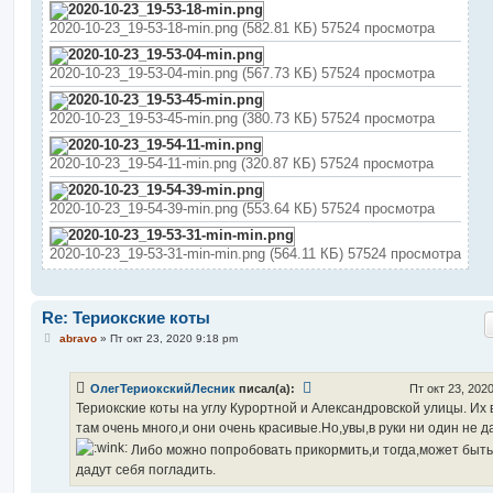
2020-10-23_19-53-18-min.png (582.81 КБ) 57524 просмотра
2020-10-23_19-53-04-min.png (567.73 КБ) 57524 просмотра
2020-10-23_19-53-45-min.png (380.73 КБ) 57524 просмотра
2020-10-23_19-54-11-min.png (320.87 КБ) 57524 просмотра
2020-10-23_19-54-39-min.png (553.64 КБ) 57524 просмотра
2020-10-23_19-53-31-min-min.png (564.11 КБ) 57524 просмотра
Re: Териокские коты
С
abravo
»
Пт окт 23, 2020 9:18 pm
о
о
б
ОлегТериокскийЛесник
писал(а):
Пт окт 23, 202
щ
е
Териокские коты на углу Курортной и Александровской улицы. Их 
н
там очень много,и они очень красивые.Но,увы,в руки ни один не д
и
е
Либо можно попробовать прикормить,и тогда,может быть
дадут себя погладить.