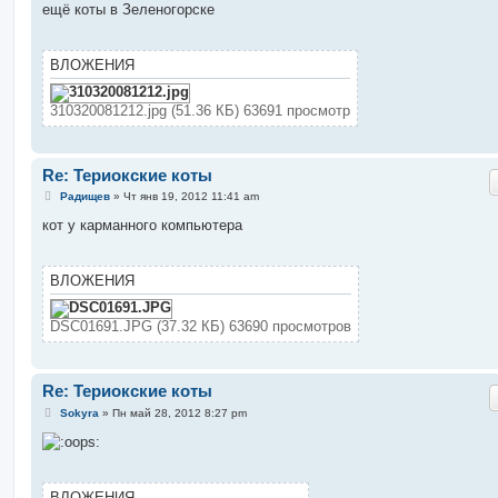
о
ещё коты в Зеленогорске
б
щ
е
н
ВЛОЖЕНИЯ
и
е
310320081212.jpg (51.36 КБ) 63691 просмотр
Re: Териокские коты
С
Радищев
»
Чт янв 19, 2012 11:41 am
о
о
кот у карманного компьютера
б
щ
е
н
ВЛОЖЕНИЯ
и
е
DSC01691.JPG (37.32 КБ) 63690 просмотров
Re: Териокские коты
С
Sokyra
»
Пн май 28, 2012 8:27 pm
о
о
б
щ
е
н
ВЛОЖЕНИЯ