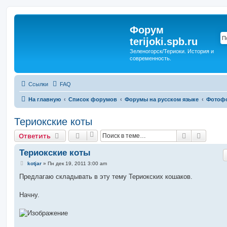
Форум
terijoki.spb.ru
Зеленогорск/Териоки. История и
современность.
Ссылки
FAQ
На главную
Список форумов
Форумы на русском языке
Фотоф
Териокские коты
Поиск
Расшир
Ответить
Териокские коты
С
kotjar
»
Пн дек 19, 2011 3:00 am
о
о
Предлагаю складывать в эту тему Териокских кошаков.
б
щ
е
Начну.
н
и
е