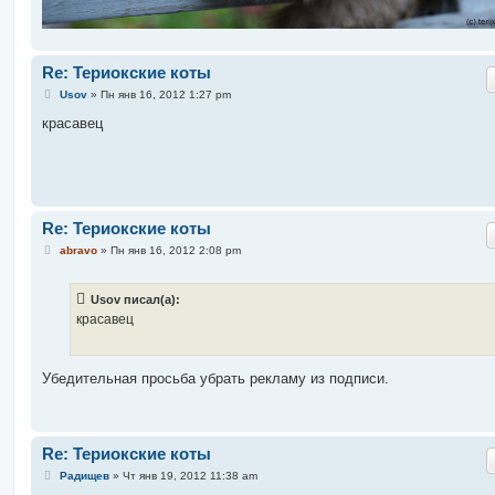
Re: Териокские коты
С
Usov
»
Пн янв 16, 2012 1:27 pm
о
о
красавец
б
щ
е
н
и
е
Re: Териокские коты
С
abravo
»
Пн янв 16, 2012 2:08 pm
о
о
б
Usov писал(а):
щ
е
красавец
н
и
е
Убедительная просьба убрать рекламу из подписи.
Re: Териокские коты
С
Радищев
»
Чт янв 19, 2012 11:38 am
о