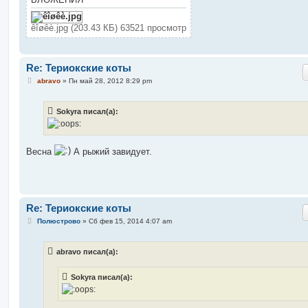
и
е
êîøêè.jpg (203.43 КБ) 63521 просмотр
Re: Териокские коты
С
abravo
»
Пн май 28, 2012 8:29 pm
о
о
б
Sokyra писал(а):
щ
е
н
и
е
Весна
А рыжий завидует.
Re: Териокские коты
С
Полюстрово
»
Сб фев 15, 2014 4:07 am
о
о
б
abravo писал(а):
щ
е
н
Sokyra писал(а):
и
е