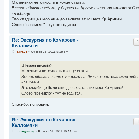
о
Маленькая неточность в конце статьи:
б
Вскоре вблизи посёлка, у дороги на Щучье озеро,
возникло
небол
щ
е
кладбище...
н
Это кладбище было еще до захвата этих мест Кр.Армией.
и
е
Слово "возникло" - тут не годится.
Re: Экскурсия по Комарово -
Келломяки
С
abravo
»
Сб фев 26, 2011 8:28 pm
о
о
б
jessen писал(а):
щ
е
Маленькая неточность в конце статьи:
н
Вскоре вблизи посёлка, у дороги на Щучье озеро,
возникло
небо
и
е
кладбище...
Это кладбище было еще до захвата этих мест Кр.Армией.
Слово "возникло" - тут не годится.
Спасибо, поправим.
Re: Экскурсия по Комарово -
Келломяки
С
автодоктор
»
Вт мар 01, 2011 10:51 pm
о
о