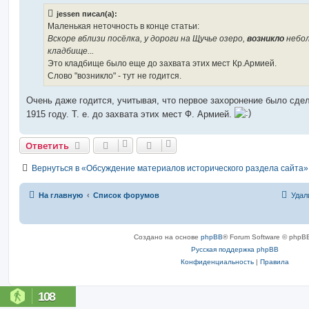
б
jessen писал(а):
щ
е
Маленькая неточность в конце статьи:
н
Вскоре вблизи посёлка, у дороги на Щучье озеро,
возникло
небо
и
е
кладбище...
Это кладбище было еще до захвата этих мест Кр.Армией.
Слово "возникло" - тут не годится.
Очень даже годится, учитывая, что первое захоронение было сде
1915 году. Т. е. до захвата этих мест Ф. Армией.
Ответить
Вернуться в «Обсуждение материалов исторического раздела сайта»
На главную
Список форумов
Удал
Создано на основе
phpBB
® Forum Software © phpBB
Русская поддержка phpBB
Конфиденциальность
|
Правила
108