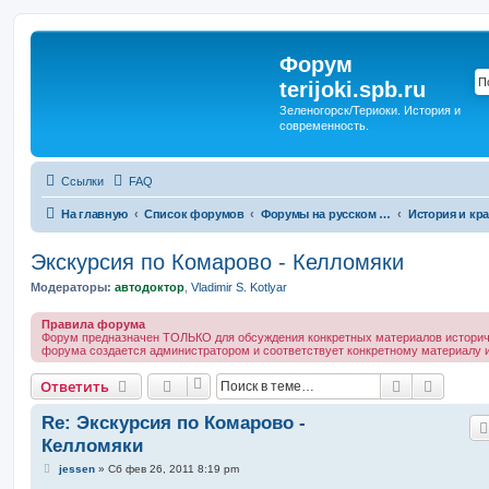
Форум
terijoki.spb.ru
Зеленогорск/Териоки. История и
современность.
Ссылки
FAQ
На главную
Список форумов
Форумы на русском языке
Экскурсия по Комарово - Келломяки
Модераторы:
автодоктор
,
Vladimir S. Kotlyar
Правила форума
Форум предназначен ТОЛЬКО для обсуждения конкретных материалов историче
форума создается администратором и соответствует конкретному материалу и
Поиск
Расшир
Ответить
Re: Экскурсия по Комарово -
Келломяки
С
jessen
»
Сб фев 26, 2011 8:19 pm
о