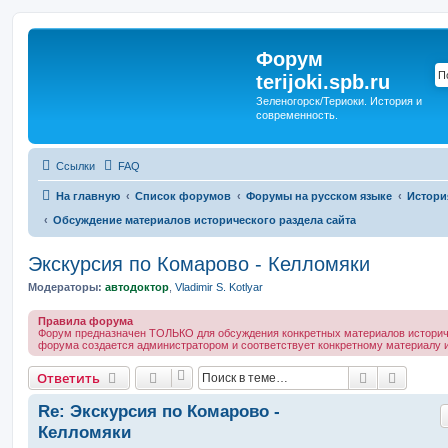
Форум
terijoki.spb.ru
Зеленогорск/Териоки. История и
современность.
Ссылки
FAQ
На главную
Список форумов
Форумы на русском языке
Истори
Обсуждение материалов исторического раздела сайта
Экскурсия по Комарово - Келломяки
Модераторы:
автодоктор
,
Vladimir S. Kotlyar
Правила форума
Форум предназначен ТОЛЬКО для обсуждения конкретных материалов историче
форума создается администратором и соответствует конкретному материалу и
Поиск
Расшир
Ответить
Re: Экскурсия по Комарово -
Келломяки