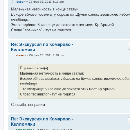
С
jessen
»
Сб фев 26, 2011 8:19 pm
о
о
Маленькая неточность в конце статьи:
б
Вскоре вблизи посёлка, у дороги на Щучье озеро,
возникло
небол
щ
е
кладбище...
н
Это кладбище было еще до захвата этих мест Кр.Армией.
и
е
Слово "возникло" - тут не годится.
Re: Экскурсия по Комарово -
Келломяки
С
abravo
»
Сб фев 26, 2011 8:28 pm
о
о
б
jessen писал(а):
щ
е
Маленькая неточность в конце статьи:
н
Вскоре вблизи посёлка, у дороги на Щучье озеро,
возникло
небо
и
е
кладбище...
Это кладбище было еще до захвата этих мест Кр.Армией.
Слово "возникло" - тут не годится.
Спасибо, поправим.
Re: Экскурсия по Комарово -
Келломяки
С
автодоктор
»
Вт мар 01, 2011 10:51 pm