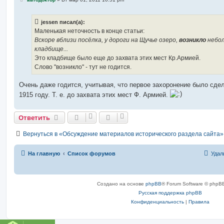
о
о
б
jessen писал(а):
щ
е
Маленькая неточность в конце статьи:
н
Вскоре вблизи посёлка, у дороги на Щучье озеро,
возникло
небо
и
е
кладбище...
Это кладбище было еще до захвата этих мест Кр.Армией.
Слово "возникло" - тут не годится.
Очень даже годится, учитывая, что первое захоронение было сде
1915 году. Т. е. до захвата этих мест Ф. Армией.
Ответить
Вернуться в «Обсуждение материалов исторического раздела сайта»
На главную
Список форумов
Удал
Создано на основе
phpBB
® Forum Software © phpBB
Русская поддержка phpBB
Конфиденциальность
|
Правила