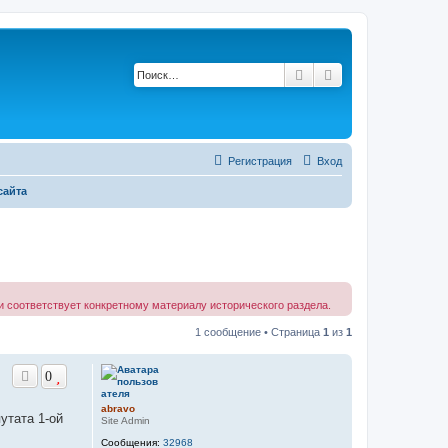
Поиск
Расширенный по
Регистрация
Вход
сайта
 соответствует конкретному материалу исторического раздела.
1 сообщение • Страница
1
из
1
0
abravo
утата 1-ой
Site Admin
Сообщения:
32968