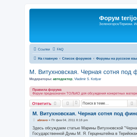
Форум terijo
Зеленогорск/Териоки. И
Ссылки
FAQ
На главную
Список форумов
Форумы на русском язы
М. Витухновская. Черная сотня под 
Модераторы:
автодоктор
,
Vladimir S. Kotlyar
Правила форума
Форум предназначен ТОЛЬКО для обсуждения конкретных материал
П
Ответить
М. Витухновская. Черная сотня под фи
С
abravo
»
Пт фев 04, 2011 8:16 pm
о
о
Здесь обсуждаем статью Марины Витухновской "Черная
б
Государственной Думы М. Я. Герценштейна в Терийока
щ