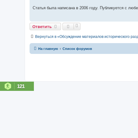
е
н
Статья была написана в 2006 году. Публикуется с любе
и
е
Ответить
Вернуться в «Обсуждение материалов исторического раз
На главную
Список форумов
121