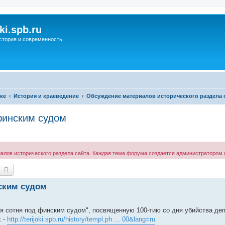
ki.spb.ru
стория и современность.
ке
История и краеведение
Обсуждение материалов исторического раздела 
финским судом
ов исторического раздела сайта. Каждая тема форума создается администратором и
оиск
Расширенный поиск
нским судом
 сотня под финским судом", посвященную 100-тию со дня убийства деп
х -
http://terijoki.spb.ru/history/templ.ph ... 00&lang=ru