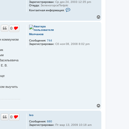
Зарегистрирован:
Ср дек 24, 2003 12:35 pm
Откуда:
Зеленогорск/Terijoki
К
Контактная информация:
о
н
В
т
е
а
р
к
0
н
т
у
н
Молчанов
а
т
 и коммунизм
я
Сообщения:
744
ь
и
Зарегистрирован:
Сб ноя 08, 2008 8:02 pm
с
н
я
тик
ф
к
о
ным
н
р
 Васильевича
м
а
а
ч
Е. В.
ц
а
и
л
я
 еще
у
п
о
л
лком выучить
ь
з
о
в
а
В
т
е
е
л
р
leo
я
0
н
a
у
Сообщения:
680
b
Зарегистрирован:
Пт мар 13, 2009 10:18 am
т
r