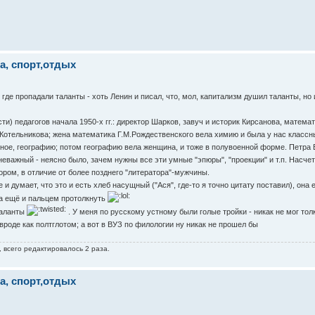
ба, спорт,отдых
де пропадали таланты - хоть Ленин и писал, что, мол, капитализм душил таланты, но
ти) педагогов начала 1950-х гг.: директор Шарков, завуч и историк Кирсанова, матема
.Котельникова; жена математика Г.М.Рождественского вела химию и была у нас класс
вное, географию; потом географию вела женщина, и тоже в полувоенной форме. Петра
неважный - неясно было, зачем нужны все эти умные "эпюры", "проекции" и т.п. Насчет 
ором, в отличие от более позднего "литератора"-мужчины.
 и думает, что это и есть хлеб насущный ("Ася", где-то я точно цитату поставил), она
 да ещё и пальцем протолкнуть
таланты
. У меня по русскому устному были голые тройки - никак не мог то
 вроде как полтглотом; а вот в ВУЗ по филологии ну никак не прошел бы
 всего редактировалось 2 раза.
ба, спорт,отдых