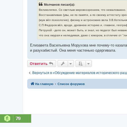
б
Молчанов писал(а):
щ
е
Великолепно. Со светлым мировоззрением, что немаловажно. 
н
Восстанавливаю (увы, не по памяти, а по своему аттестату зре
и
е
(муж вёл психологию), физику и астрономию вела З.В.Котельн
С.П.Федоров вёл, вроде, древнюю историю и, главное, геогр
Петрухой - дело он, может быть, и знал, но педагог был неважн
что она хмурая и нелюдимая, даже с юмором, в отличие от "л
Елизавета Васильевна Морухова мне почему-то казалас
и разухабистый. Она меня частенько одергивала.
Ответить
Вернуться в «Обсуждение материалов исторического раз
На главную
Список форумов
79