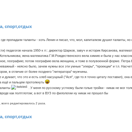
ба, спорт,отдых
де пропадали таланты - хоть Ленин и писал, что, мол, капитализм душил таланты, но
ти) педагогов начала 1950-х гг.: директор Шарков, завуч и историк Кирсанова, матема
.Котельникова; жена математика Г.М.Рождественского вела химию и была у нас класс
вное, географию; потом географию вела женщина, и тоже в полувоенной форме. Петра
неважный - неясно было, зачем нужны все эти умные "эпюры", "проекции" и т.п. Насчет 
ором, в отличие от более позднего "литератора"-мужчины.
 и думает, что это и есть хлеб насущный ("Ася", где-то я точно цитату поставил), она
 да ещё и пальцем протолкнуть
таланты
. У меня по русскому устному были голые тройки - никак не мог то
 вроде как полтглотом; а вот в ВУЗ по филологии ну никак не прошел бы
 всего редактировалось 2 раза.
ба, спорт,отдых