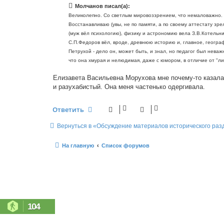
б
Молчанов писал(а):
щ
е
Великолепно. Со светлым мировоззрением, что немаловажно. 
н
Восстанавливаю (увы, не по памяти, а по своему аттестату зре
и
е
(муж вёл психологию), физику и астрономию вела З.В.Котельн
С.П.Федоров вёл, вроде, древнюю историю и, главное, геогр
Петрухой - дело он, может быть, и знал, но педагог был неважн
что она хмурая и нелюдимая, даже с юмором, в отличие от "л
Елизавета Васильевна Морухова мне почему-то казалас
и разухабистый. Она меня частенько одергивала.
Ответить
Вернуться в «Обсуждение материалов исторического раз
На главную
Список форумов
104