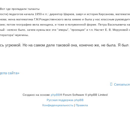
Вот где пропадали таланты
лости) педагогов начала 1950-х гг.: директор Шарков, завуч и историк Кирсанова, математи
икова; жена математика Г.М.Рождественского вела химию и была у нас классным руководит
афию; потом географию вела женщина, и тоже в полувоенной форме. Петра Васильевича н
ый - неясно было, зачем нужны все эти "эпюры", "проекции" и т.п. Насчет Е. В. Моруховой 
итератора"-мужчины.
ь угрюмой. Но на самом деле таковой она, конечно же, не была. Я был
дела сайта»
Связаться
Создано на основе
phpBB
® Forum Software © phpBB Limited
Русская поддержка phpBB
Конфиденциальность
|
Правила