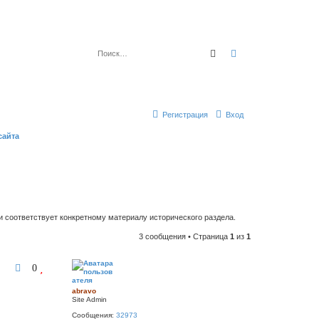
Поиск
Расширенный по
Регистрация
Вход
сайта
 соответствует конкретному материалу исторического раздела.
3 сообщения • Страница
1
из
1
0
abravo
Site Admin
Сообщения:
32973