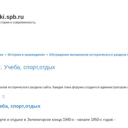
ki.spb.ru
стория и современность.
ке
История и краеведение
Обсуждение материалов исторического раздела 
. Учеба, спорт,отдых
ов исторического раздела сайта. Каждая тема форума создается администратором и
оиск
Расширенный поиск
чеба, спорт,отдых
те и отдыхе в Зеленогорске конца 1940-х - начале 1950-х годов -