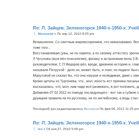
е
н
и
е
Re: Л. Зайцев. Зеленогорск 1940-х-1950-х. Уче
С
Молчанов
»
Пн апр 12, 2010 8:05 pm
о
о
Великолепно. Со светлым мировоззрением, что немаловажно. Вот г
б
тоже того...
щ
е
Восстанавливаю (увы, не по памяти, а по своему аттестату зрелос
н
Л.Чугунова (муж вёл психологию), физику и астрономию вела З.В
и
е
руководителем; С.П.Федоров вёл, вроде, древнюю историю и, гла
называли Петрухой - дело он, может быть, и знал, но педагог был 
Моруховой не сказал бы, что она хмурая и нелюдимая, даже с юм
Кроме цитаты из Тургенева, что , мол, юность ест пряники писаные
высказалась, что, мол, нам надо всё разжевать, в рот положить,
Добавляю 07.02.2012 по поводу последующего - вот так и губили 
дурацкие правила ни по русскому, ни по английскому, а ведь стал
Последний раз редактировалось
Молчанов
Пн фев 06, 2012 11:25 pm,
Re: Л. Зайцев. Зеленогорск 1940-х-1950-х. Уче
С
leo
»
Сб ноя 27, 2010 5:09 pm
о
о