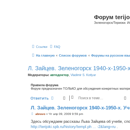
Форум terijo
Зеленогорск/Териоки. И
Ссылки
FAQ
На главную
Список форумов
Форумы на русском язы
Л. Зайцев. Зеленогорск 1940-х-1950-х
Модераторы:
автодоктор
,
Vladimir S. Kotlyar
Правила форума
Форум предназначен ТОЛЬКО для обсуждения конкретных материал
П
Ответить
Л. Зайцев. Зеленогорск 1940-х-1950-х. У
С
abravo
»
Чт апр 09, 2009 9:59 pm
о
о
Здесь обсуждаем рассказы Льва Зайцева об учебе, спор
б
http://terijoki.spb.ru/history/templ.ph ... -2&lang=ru
.
щ