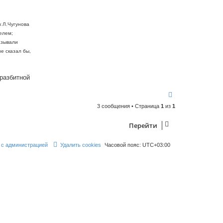
a
с
v
o
я
к
к Л.Чугунова
н
елем;
а
ч
азывали
а
не сказал бы,
л
у
 разбитной
В
е
3 сообщения • Страница
1
из
1
р
н
у
Перейти
т
ь
с
 с администрацией
Удалить cookies
Часовой пояс:
UTC+03:00
я
к
н
а
ч
а
л
у