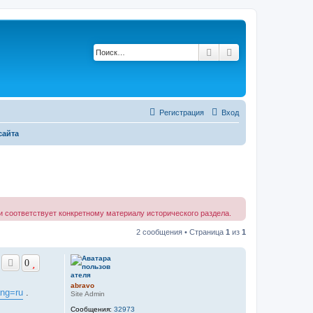
Поиск
Расширенный по
Регистрация
Вход
сайта
 соответствует конкретному материалу исторического раздела.
2 сообщения • Страница
1
из
1
0
abravo
lang=ru
.
Site Admin
Сообщения:
32973