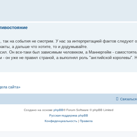
отивостояние
, так на события не смотрим. У нас за интерпретацией фактов следуют 
акты, а дальше что хотите, то и додумывайте.
расил. Он все-таки был зависимым человеком, а Маннергейм - самостоят
м - он уже не правил страной, а выполнял роль "английской королевы". 
дела сайта»
Связаться
Создано на основе
phpBB
® Forum Software © phpBB Limited
Русская поддержка phpBB
Конфиденциальность
|
Правила