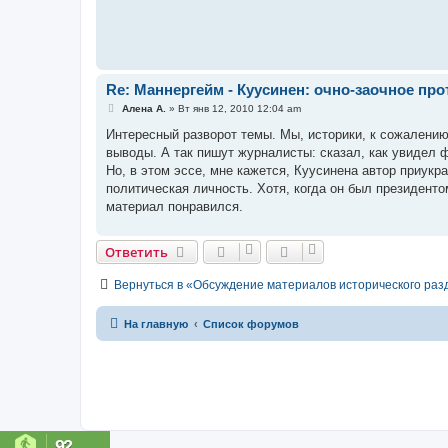
е
н
и
е
Re: Маннергейм - Куусинен: очно-заочное пр
С
Алена А.
»
Вт янв 12, 2010 12:04 am
о
о
Интересный разворот темы. Мы, историки, к сожалению
б
выводы. А так пишут журналисты: сказал, как увидел ф
щ
е
Но, в этом эссе, мне кажется, Куусинена автор приук
н
политическая личность. Хотя, когда он был президенто
и
е
материал понравился.
Ответить
Вернуться в «Обсуждение материалов исторического раз
На главную
Список форумов
92