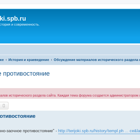
ki.spb.ru
стория и современность.
ке
История и краеведение
Обсуждение материалов исторического раздела 
е противостояние
ов исторического раздела сайта. Каждая тема форума создается администратором и
оиск
Расширенный поиск
ротивостояние
но-заочное противостояние" -
http://terijoki.spb.ru/history/templ.ph ... ce&