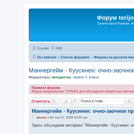
Форум terijo
Зеленогорск/Териоки. И
Ссылки
FAQ
На главную
Список форумов
Форумы на русском язы
Маннергейм - Куусинен: очно-заочно
Модераторы:
автодоктор
,
Vladimir S. Kotlyar
Правила форума
Форум предназначен ТОЛЬКО для обсуждения конкретных материал
П
Ответить
Маннергейм - Куусинен: очно-заочное п
С
abravo
»
Вт ноя 17, 2009 10:55 am
о
о
Здесь обсуждаем материал "Маннергейм - Куусинен: оч
б
щ