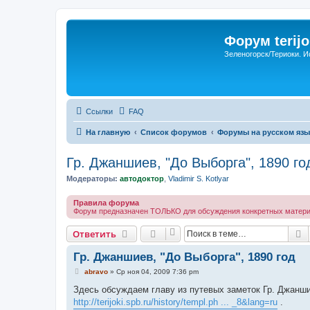
Форум terijo
Зеленогорск/Териоки. И
Ссылки
FAQ
На главную
Список форумов
Форумы на русском язы
Гр. Джаншиев, "До Выборга", 1890 го
Модераторы:
автодоктор
,
Vladimir S. Kotlyar
Правила форума
Форум предназначен ТОЛЬКО для обсуждения конкретных материал
П
Ответить
Гр. Джаншиев, "До Выборга", 1890 год
С
abravo
»
Ср ноя 04, 2009 7:36 pm
о
о
Здесь обсуждаем главу из путевых заметок Гр. Джанши
б
http://terijoki.spb.ru/history/templ.ph ... _8&lang=ru
.
щ