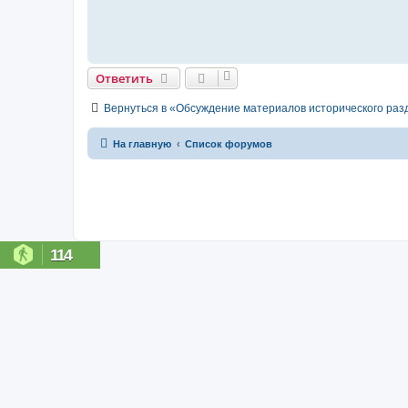
е
н
и
е
Ответить
Вернуться в «Обсуждение материалов исторического раз
На главную
Список форумов
114