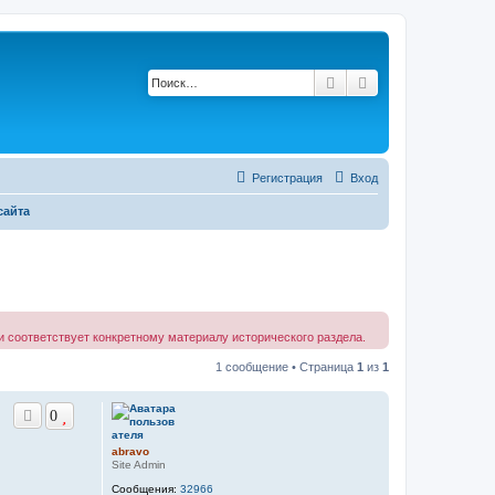
Поиск
Расширенный по
Регистрация
Вход
сайта
 соответствует конкретному материалу исторического раздела.
1 сообщение • Страница
1
из
1
0
abravo
Site Admin
Сообщения:
32966