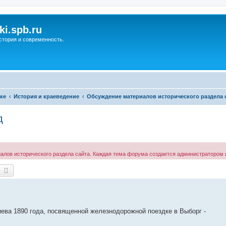
ki.spb.ru
стория и современность.
ке
История и краеведение
Обсуждение материалов исторического раздела 
д
ов исторического раздела сайта. Каждая тема форума создается администратором и
оиск
Расширенный поиск
ева 1890 года, посвященной железнодорожной поездке в Выборг -