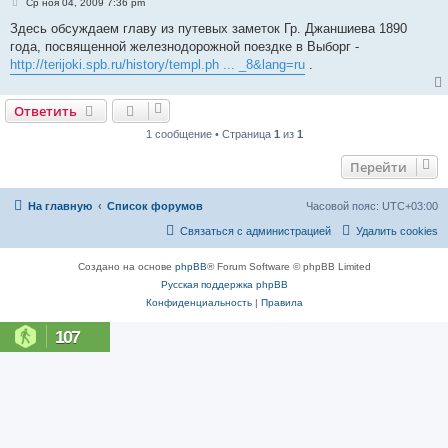
С
Ср ноя 04, 2009 7:36 pm
о
о
Здесь обсуждаем главу из путевых заметок Гр. Джаншиева 1890
б
года, посвященной железнодорожной поездке в Выборг -
щ
е
http://terijoki.spb.ru/history/templ.ph ... _8&lang=ru
.
н
и
е
Ответить
1 сообщение • Страница
1
из
1
Перейти
На главную
Список форумов
Часовой пояс:
UTC+03:00
Связаться с администрацией
Удалить cookies
Создано на основе
phpBB
® Forum Software © phpBB Limited
Русская поддержка phpBB
Конфиденциальность
|
Правила
107