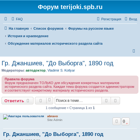
Форум terijoki.spb.ru
FAQ
Регистрация
Вход
На главную
Список форумов
Форумы на русском языке
История и краеведение
Обсуждение материалов исторического раздела сайта
П
о
Гр. Джаншиев, "До Выборга", 1890 год
и
Модераторы:
автодоктор
,
Vladimir S. Kotlyar
с
Правила форума
к
Форум предназначен ТОЛЬКО для обсуждения конкретных материалов
исторического раздела сайта. Каждая тема форума создается администратором
и соответствует конкретному материалу исторического раздела.
Поиск
Расширен
Ответить
1 сообщение • Страница
1
из
1
abravo
Site Admin
0
Гр. Джаншиев, "До Выборга", 1890 год