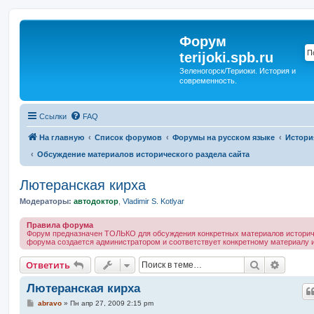
Форум
terijoki.spb.ru
Зеленогорск/Териоки. История и
современность.
Ссылки
FAQ
На главную
Список форумов
Форумы на русском языке
Истори
Обсуждение материалов исторического раздела сайта
Лютеранская кирха
Модераторы:
автодоктор
,
Vladimir S. Kotlyar
Правила форума
Форум предназначен ТОЛЬКО для обсуждения конкретных материалов историче
форума создается администратором и соответствует конкретному материалу и
Поиск
Расшир
Ответить
Лютеранская кирха
С
abravo
»
Пн апр 27, 2009 2:15 pm
о