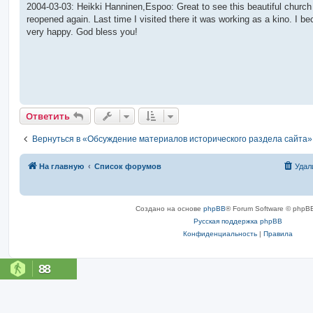
о
2004-03-03: Heikki Hanninen,Espoo: Great to see this beautiful church
б
reopened again. Last time I visited there it was working as a kino. I b
щ
е
very happy. God bless you!
н
и
е
Ответить
Вернуться в «Обсуждение материалов исторического раздела сайта»
На главную
Список форумов
Удал
Создано на основе
phpBB
® Forum Software © phpBB
Русская поддержка phpBB
Конфиденциальность
|
Правила
88