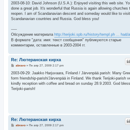
о
2003-08-10: David Johnson (U.S.A.): Enjoyed visiting this web site. Yo
б
done a great job. It's wonderful that Russia is again allowing churches 
щ
е
reopen. I am of Scandanavian descent and someday would like to visit
н
Scandanavian countries and Russia. God bless you!
и
е
-----
Обсуждение материала
http://terijoki.spb.ru/history/templ.ph ... ha&
В формате "дата: имя: текст сообщения" публикуются старые
комментарии, оставленные в 2003-2004 гг.
Re: Лютеранская кирха
С
abravo
»
Пн апр 27, 2009 2:17 pm
о
о
2003-09-29: Jaakko Harjuvaara, Finland / Järvenpää parish: Many Gre
б
form friendship-parish/Järvenpää in Finland. We thank Terijoki-parish v
щ
е
kindly reception with coffee and bread on sunday 28.9.2003. God bles
н
Terijoki-parish!
и
е
Re: Лютеранская кирха
С
abravo
»
Пн апр 27, 2009 2:17 pm
о