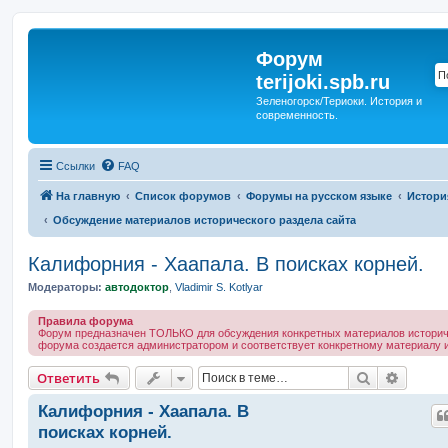
Форум
terijoki.spb.ru
Зеленогорск/Териоки. История и
современность.
Ссылки
FAQ
На главную
Список форумов
Форумы на русском языке
Истори
Обсуждение материалов исторического раздела сайта
Калифорния - Хаапала. В поисках корней.
Модераторы:
автодоктор
,
Vladimir S. Kotlyar
Правила форума
Форум предназначен ТОЛЬКО для обсуждения конкретных материалов историче
форума создается администратором и соответствует конкретному материалу и
Поиск
Расшир
Ответить
Калифорния - Хаапала. В
поисках корней.