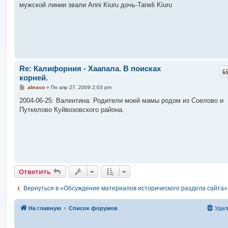
б
мужской линии звали Anni Kiuru дочь-Taneli Kiuru
щ
е
н
и
е
Re: Калифорния - Хаапала. В поисках
корней.
С
abravo
»
Пн апр 27, 2009 2:03 pm
о
о
2004-06-25: Валентина: Родители моей мамы родом из Соелово и
б
Путкелово Куйвозовского района.
щ
е
н
и
е
Ответить
Вернуться в «Обсуждение материалов исторического раздела сайта»
На главную
Список форумов
Удал