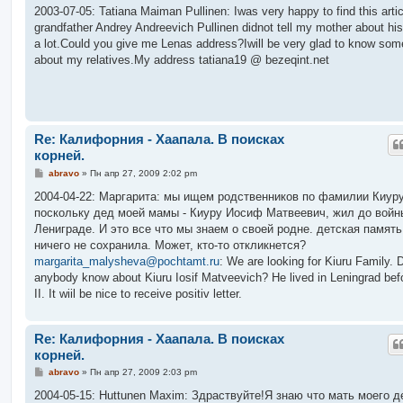
о
2003-07-05: Tatiana Maiman Pullinen: Iwas very happy to find this arti
б
grandfather Andrey Andreevich Pullinen didnot tell my mother about his
щ
е
a lot.Could you give me Lenas address?Iwill be very glad to know som
н
about my relatives.My address tatiana19 @ bezeqint.net
и
е
Re: Калифорния - Хаапала. В поисках
корней.
С
abravo
»
Пн апр 27, 2009 2:02 pm
о
о
2004-04-22: Маргарита: мы ищем родственников по фамилии Киуру
б
поскольку дед моей мамы - Киуру Иосиф Матвеевич, жил до войн
щ
е
Лениграде. И это все что мы знаем о своей родне. детская памят
н
ничего не сохранила. Может, кто-то откликнется?
и
е
margarita_malysheva@pochtamt.ru
: We are looking for Kiuru Family. 
anybody know about Kiuru Iosif Matveevich? He lived in Leningrad bef
II. It wiil be nice to receive positiv letter.
Re: Калифорния - Хаапала. В поисках
корней.
С
abravo
»
Пн апр 27, 2009 2:03 pm
о
о
2004-05-15: Huttunen Maxim: Здраствуйте!Я знаю что мать моего д