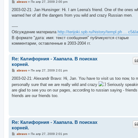
С
abravo
»
Пн апр 27, 2009 2:00 pm
о
о
2003-02-21: Jan Hunsinger: Hi. I am Leena's friend. One of the ones w
б
warned her of all the dangers from you wild and crazy Russian men.
щ
е
н
-----
и
е
Обсуждение материала
http://terijoki.spb.ru/history/templ.ph ... c5&
В формате "дата: имя: текст сообщения" публикуются старые
комментарии, оставленные в 2003-2004 гг.
Re: Калифорния - Хаапала. В поисках
корней.
С
abravo
»
Пн апр 27, 2009 2:01 pm
о
о
2003-02-21: Alexandr Bravo: Hi, Jan. You have to visit us too now, to
б
personally sure that we are really wild and crazy
Seriously speaki
щ
е
are glad to see you on our pages, according to russian saying - friends
н
friends are our friends too.
и
е
Re: Калифорния - Хаапала. В поисках
корней.
С
abravo
»
Пн апр 27, 2009 2:01 pm
о