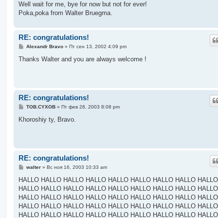
Well wait for me, bye for now but not for ever!
Poka,poka from Walter Bruegma.
RE: congratulations!
С
Alexandr Bravo
»
Пт сен 13, 2002 4:09 pm
о
о
Thanks Walter and you are always welcome !
б
щ
е
н
и
е
RE: congratulations!
С
TOB.CYXOB
»
Пт фев 28, 2003 8:08 pm
о
о
Khoroshiy ty, Bravo.
б
щ
е
н
и
е
RE: congratulations!
С
walter
»
Вс ноя 16, 2003 10:33 am
о
о
HALLO HALLO HALLO HALLO HALLO HALLO HALLO HALLO HALLO
б
HALLO HALLO HALLO HALLO HALLO HALLO HALLO HALLO HALLO
щ
е
HALLO HALLO HALLO HALLO HALLO HALLO HALLO HALLO HALLO
н
HALLO HALLO HALLO HALLO HALLO HALLO HALLO HALLO HALLO
и
е
HALLO HALLO HALLO HALLO HALLO HALLO HALLO HALLO HALLO