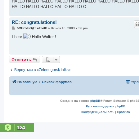
HALLO HALLO HALLO HALLO HALLO HALLO HALLO HALLO HALLO
HALLO HALLO HALLO HALLO HALLO O
RE: congratulations!
С
бМЕЛУБОДТ вТБЧП
»
Вс ноя 16, 2003 7:56 pm
о
о
I hear
Hallo Walter !
б
щ
е
н
и
е
Ответить
Вернуться в «Zelenogorsk talks»
На главную
Список форумов
Удал
Создано на основе
phpBB
® Forum Software © phpBB
Русская поддержка phpBB
Конфиденциальность
|
Правила
124