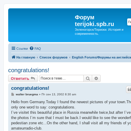
Форум
terijoki.spb.ru
Зеленогорск/Териоки. История и
современность.
Ссылки
FAQ
На главную
Список форумов
English Forums/Форумы на английс
congratulations!
Поиск
Расширенный п
Ответить
congratulations!
С
walter bruegma
»
Пт сен 13, 2002 8:30 am
о
о
Hello from Germany.Today I found the newest pictures of your town.Th
б
only one word to say: congratulations.
щ
е
I`ve visitet this beautiful place in Russia meanwhile twice,but after I`v
н
the photos I`m sure that I must be back.I would like to see the wonderf
и
е
pedestian zone etc...On the other hand, I shall visit all my friends of y
amateurradio-club.