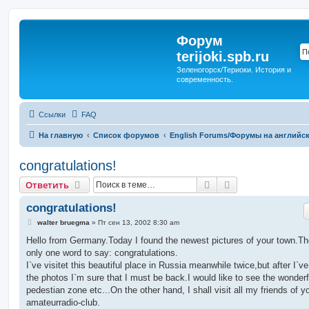
Форум
terijoki.spb.ru
Зеленогорск/Териоки. История и
современность.
Ссылки
FAQ
На главную
Список форумов
English Forums/Форумы на английс
congratulations!
Поиск
Расширенный п
Ответить
congratulations!
С
walter bruegma
»
Пт сен 13, 2002 8:30 am
о
о
Hello from Germany.Today I found the newest pictures of your town.Th
б
only one word to say: congratulations.
щ
е
I`ve visitet this beautiful place in Russia meanwhile twice,but after I`v
н
the photos I`m sure that I must be back.I would like to see the wonderf
и
е
pedestian zone etc...On the other hand, I shall visit all my friends of y
amateurradio-club.