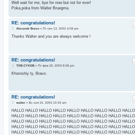
Well wait for me, bye for now but not for ever!
Poka,poka from Walter Bruegma.
RE: congratulations!
С
Alexandr Bravo
»
Пт сен 13, 2002 4:09 pm
о
о
Thanks Walter and you are always welcome !
б
щ
е
н
и
е
RE: congratulations!
С
TOB.CYXOB
»
Пт фев 28, 2003 8:08 pm
о
о
Khoroshiy ty, Bravo.
б
щ
е
н
и
е
RE: congratulations!
С
walter
»
Вс ноя 16, 2003 10:33 am
о
о
HALLO HALLO HALLO HALLO HALLO HALLO HALLO HALLO HALLO
б
HALLO HALLO HALLO HALLO HALLO HALLO HALLO HALLO HALLO
щ
е
HALLO HALLO HALLO HALLO HALLO HALLO HALLO HALLO HALLO
н
HALLO HALLO HALLO HALLO HALLO HALLO HALLO HALLO HALLO
и
е
HALLO HALLO HALLO HALLO HALLO HALLO HALLO HALLO HALLO