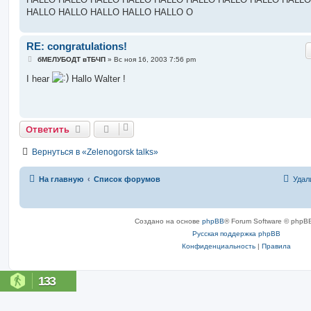
HALLO HALLO HALLO HALLO HALLO O
RE: congratulations!
С
бМЕЛУБОДТ вТБЧП
»
Вс ноя 16, 2003 7:56 pm
о
о
I hear
Hallo Walter !
б
щ
е
н
и
е
Ответить
Вернуться в «Zelenogorsk talks»
На главную
Список форумов
Удал
Создано на основе
phpBB
® Forum Software © phpBB
Русская поддержка phpBB
Конфиденциальность
|
Правила
133